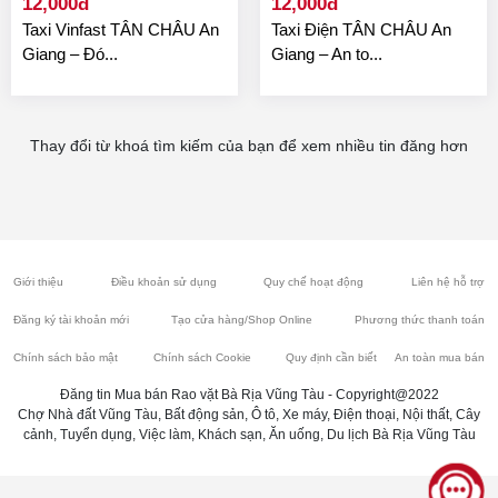
12,000đ
12,000đ
Taxi Vinfast TÂN CHÂU An
Taxi Điện TÂN CHÂU An
Giang – Đó...
Giang – An to...
Thay đổi từ khoá tìm kiếm của bạn để xem nhiều tin đăng hơn
Giới thiệu
Điều khoản sử dụng
Quy chế hoạt động
Liên hệ hỗ trợ
Đăng ký tài khoản mới
Tạo cửa hàng/Shop Online
Phương thức thanh toán
Chính sách bảo mật
Chính sách Cookie
Quy định cần biết
An toàn mua bán
Đăng tin Mua bán Rao vặt Bà Rịa Vũng Tàu - Copyright@2022
Chợ Nhà đất Vũng Tàu, Bất động sản, Ô tô, Xe máy, Điện thoại, Nội thất, Cây
cảnh, Tuyển dụng, Việc làm, Khách sạn, Ăn uống, Du lịch Bà Rịa Vũng Tàu