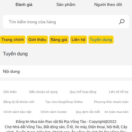
Đánh giá
Sản phẩm
Người theo dõi
Trang chính
Giới thiệu
Bảng giá
Liên hệ
Tuyển dụng
Tuyển dụng
Nội dung
Giới thiệu
Điều khoản sử dụng
Quy chế hoạt động
Liên hệ hỗ trợ
Đăng ký tài khoản mới
Tạo cửa hàng/Shop Online
Phương thức thanh toán
Chính sách bảo mật
Chính sách Cookie
Quy định cần biết
An toàn mua bán
Đăng tin Mua bán Rao vặt Bà Rịa Vũng Tàu - Copyright@2022
Chợ Nhà đất Vũng Tàu, Bất động sản, Ô tô, Xe máy, Điện thoại, Nội thất, Cây