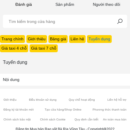
Đánh giá
Sản phẩm
Người theo dõi
Trang chính
Giới thiệu
Bảng giá
Liên hệ
Tuyển dụng
Giá taxi 4 chỗ
Giá taxi 7 chỗ
Tuyển dụng
Nội dung
Giới thiệu
Điều khoản sử dụng
Quy chế hoạt động
Liên hệ hỗ trợ
Đăng ký tài khoản mới
Tạo cửa hàng/Shop Online
Phương thức thanh toán
Chính sách bảo mật
Chính sách Cookie
Quy định cần biết
An toàn mua bán
Đăng tin Mua bán Rao vặt Bà Rịa Vũng Tàu - Copyright@2022