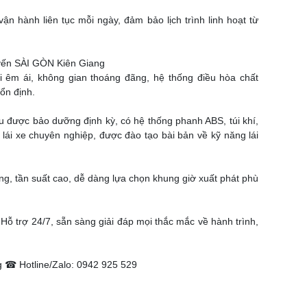
 hành liên tục mỗi ngày, đảm bảo lịch trình linh hoạt từ
uyến SÀI GÒN Kiên Giang
i êm ái, không gian thoáng đãng, hệ thống điều hòa chất
ổn định.
ều được bảo dưỡng định kỳ, có hệ thống phanh ABS, túi khí,
ũ lái xe chuyên nghiệp, được đào tạo bài bản về kỹ năng lái
ng, tần suất cao, dễ dàng lựa chọn khung giờ xuất phát phù
Hỗ trợ 24/7, sẵn sàng giải đáp mọi thắc mắc về hành trình,
 ☎ Hotline/Zalo: 0942 925 529