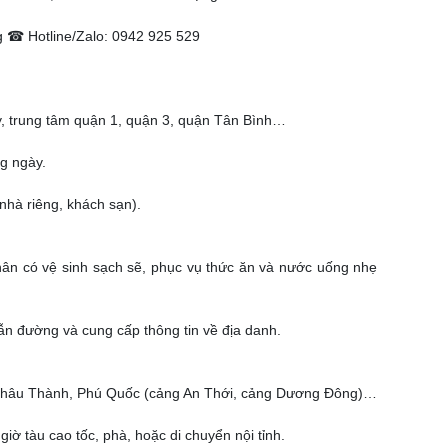
 ☎ Hotline/Zalo: 0942 925 529
y, trung tâm quận 1, quận 3, quận Tân Bình…
ng ngày.
nhà riêng, khách sạn).
hân có vệ sinh sạch sẽ, phục vụ thức ăn và nước uống nhẹ
n đường và cung cấp thông tin về địa danh.
, Châu Thành, Phú Quốc (cảng An Thới, cảng Dương Đông)…
giờ tàu cao tốc, phà, hoặc di chuyển nội tỉnh.