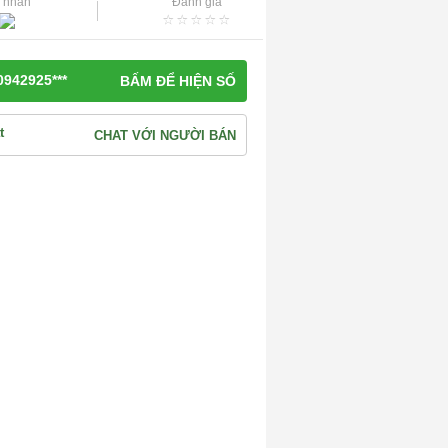
 nhân
Đánh giá
0942925***
BẤM ĐỂ HIỆN SỐ
CHAT VỚI NGƯỜI BÁN