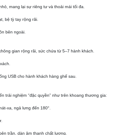
ỏ, mang lại sự riêng tư và thoải mái tối đa.
, bệ tỳ tay rộng rãi.
 ồn bên ngoài.
hông gian rộng rãi, sức chứa từ 5–7 hành khách.
 xách.
, cổng USB cho hành khách hàng ghế sau.
n trải nghiệm “đặc quyền” như trên khoang thương gia:
át-xa, ngả lưng đến 180°.
ư.
 bên trần, dàn âm thanh chất lượng.