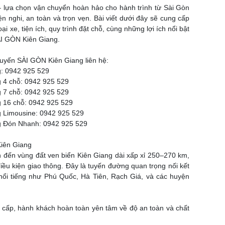
 lựa chọn vận chuyển hoàn hảo cho hành trình từ Sài Gòn
ện nghi, an toàn và trọn vẹn. Bài viết dưới đây sẽ cung cấp
loại xe, tiện ích, quy trình đặt chỗ, cùng những lợi ích nổi bật
ÀI GÒN Kiên Giang.
uyến SÀI GÒN Kiên Giang liên hệ:
g: 0942 925 529
 4 chỗ: 0942 925 529
 7 chỗ: 0942 925 529
 16 chỗ: 0942 925 529
 Limousine: 0942 925 529
g Đón Nhanh: 0942 925 529
Kiên Giang
òn đến vùng đất ven biển Kiên Giang dài xấp xỉ 250–270 km,
iều kiện giao thông. Đây là tuyến đường quan trọng nối kết
 nổi tiếng như Phú Quốc, Hà Tiên, Rạch Giá, và các huyện
cấp, hành khách hoàn toàn yên tâm về độ an toàn và chất