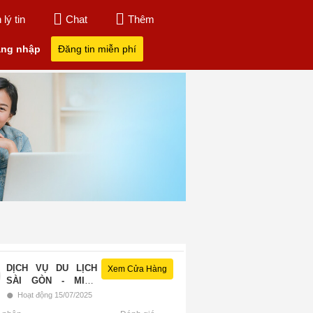
lý tin
Chat
Thêm
ng nhập
Đăng tin miễn phí
DỊCH VỤ DU LỊCH
Xem Cửa Hàng
SÀI GÒN - MIỀN
•
TÂY
Hoạt động 15/07/2025