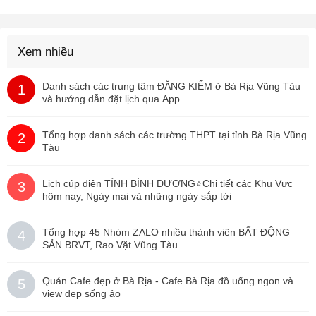
Xem nhiều
Danh sách các trung tâm ĐĂNG KIỂM ở Bà Rịa Vũng Tàu
1
và hướng dẫn đặt lịch qua App
Tổng hợp danh sách các trường THPT tại tỉnh Bà Rịa Vũng
2
Tàu
Lịch cúp điện TỈNH BÌNH DƯƠNG⭐️Chi tiết các Khu Vực
3
hôm nay, Ngày mai và những ngày sắp tới
Tổng hợp 45 Nhóm ZALO nhiều thành viên BẤT ĐỘNG
4
SẢN BRVT, Rao Vặt Vũng Tàu
Quán Cafe đẹp ở Bà Rịa - Cafe Bà Rịa đồ uống ngon và
5
view đẹp sống ảo