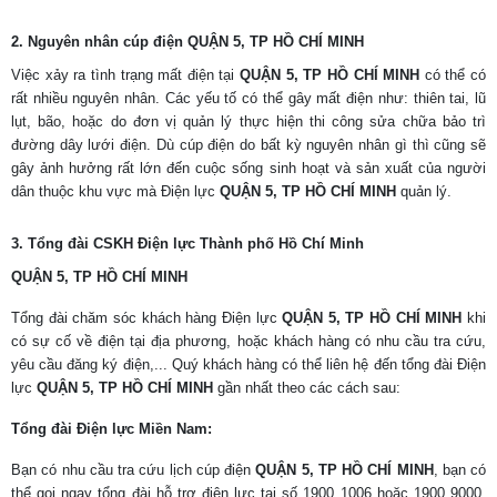
2. Nguyên nhân cúp điện QUẬN 5, TP HỒ CHÍ MINH
Việc xảy ra tình trạng mất điện tại
QUẬN 5, TP HỒ CHÍ MINH
có thể có
rất nhiều nguyên nhân. Các yếu tố có thể gây mất điện như: thiên tai, lũ
lụt, bão, hoặc do đơn vị quản lý thực hiện thi công sửa chữa bảo trì
đường dây lưới điện. Dù cúp điện do bất kỳ nguyên nhân gì thì cũng sẽ
gây ảnh hưởng rất lớn đến cuộc sống sinh hoạt và sản xuất của người
dân thuộc khu vực mà Điện lực
QUẬN 5, TP HỒ CHÍ MINH
quản lý.
3. Tổng đài CSKH Điện lực Thành phố Hồ Chí Minh
QUẬN 5, TP HỒ CHÍ MINH
Tổng đài chăm sóc khách hàng Điện lực
QUẬN 5, TP HỒ CHÍ MINH
khi
có sự cố về điện tại địa phương, hoặc khách hàng có nhu cầu tra cứu,
yêu cầu đăng ký điện,... Quý khách hàng có thể liên hệ đến tổng đài Điện
lực
QUẬN 5
, TP HỒ CHÍ MINH
gần nhất theo các cách sau:
Tổng đài Điện lực Miền Nam:
Bạn có nhu cầu tra cứu lịch cúp điện
QUẬN 5, TP HỒ CHÍ MINH
, bạn có
thể gọi ngay tổng đài hỗ trợ điện lực tại số 1900 1006 hoặc 1900 9000.