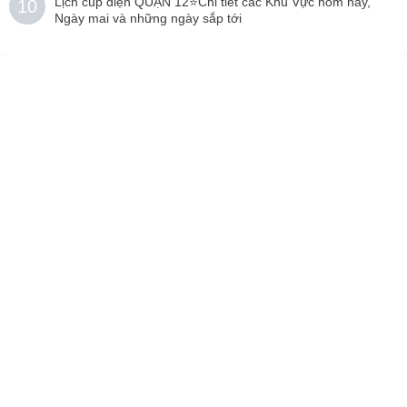
Lịch cúp điện QUẬN 12⭐️Chi tiết các Khu Vực hôm nay,
10
Ngày mai và những ngày sắp tới