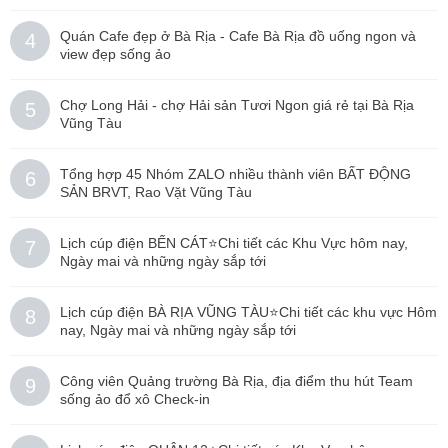
Quán Cafe đẹp ở Bà Rịa - Cafe Bà Rịa đồ uống ngon và
4
view đẹp sống ảo
Chợ Long Hải - chợ Hải sản Tươi Ngon giá rẻ tại Bà Rịa
5
Vũng Tàu
Tổng hợp 45 Nhóm ZALO nhiều thành viên BẤT ĐỘNG
6
SẢN BRVT, Rao Vặt Vũng Tàu
Lịch cúp điện BẾN CÁT⭐️Chi tiết các Khu Vực hôm nay,
7
Ngày mai và những ngày sắp tới
Lịch cúp điện BÀ RỊA VŨNG TÀU⭐️Chi tiết các khu vực Hôm
8
nay, Ngày mai và những ngày sắp tới
Công viên Quảng trường Bà Rịa, địa điểm thu hút Team
9
sống ảo đổ xô Check-in