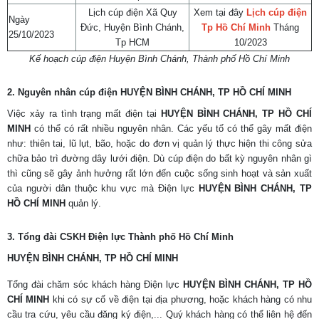
Lịch cúp điện Xã Quy
Xem tại đây
Lịch cúp điện
Ngày
Đức, Huyện Bình Chánh,
Tp Hồ Chí Minh
Tháng
25/10/2023
Tp HCM
10/2023
Kế hoạch cúp điện Huyện Bình Chánh, Thành phố Hồ Chí Minh
2. Nguyên nhân cúp điện
HUYỆN BÌNH CHÁNH
, TP HỒ CHÍ MINH
Việc xảy ra tình trạng mất điện tại
HUYỆN BÌNH CHÁNH
, TP HỒ CHÍ
MINH
có thể có rất nhiều nguyên nhân. Các yếu tố có thể gây mất điện
như: thiên tai, lũ lụt, bão, hoặc do đơn vị quản lý thực hiện thi công sửa
chữa bảo trì đường dây lưới điện. Dù cúp điện do bất kỳ nguyên nhân gì
thì cũng sẽ gây ảnh hưởng rất lớn đến cuộc sống sinh hoạt và sản xuất
của người dân thuộc khu vực mà Điện lực
HUYỆN BÌNH CHÁNH
, TP
HỒ CHÍ MINH
quản lý.
3. Tổng đài CSKH Điện lực Thành phố Hồ Chí Minh
HUYỆN BÌNH CHÁNH
, TP HỒ CHÍ MINH
Tổng đài chăm sóc khách hàng Điện lực
HUYỆN BÌNH CHÁNH
, TP HỒ
CHÍ MINH
khi có sự cố về điện tại địa phương, hoặc khách hàng có nhu
cầu tra cứu, yêu cầu đăng ký điện,... Quý khách hàng có thể liên hệ đến