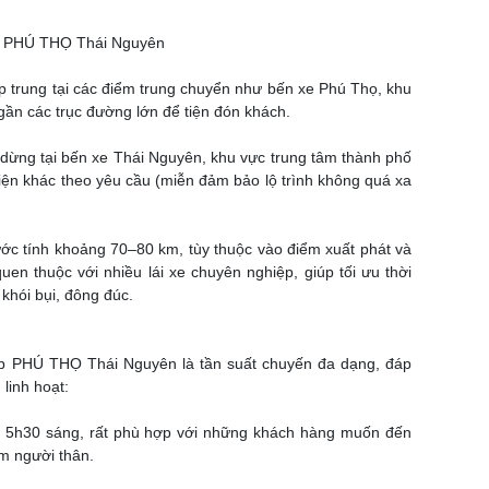
ép PHÚ THỌ Thái Nguyên
p trung tại các điểm trung chuyển như bến xe Phú Thọ, khu
 gần các trục đường lớn để tiện đón khách.
dừng tại bến xe Thái Nguyên, khu vực trung tâm thành phố
iện khác theo yêu cầu (miễn đảm bảo lộ trình không quá xa
ớc tính khoảng 70–80 km, tùy thuộc vào điểm xuất phát và
en thuộc với nhiều lái xe chuyên nghiệp, giúp tối ưu thời
khói bụi, đông đúc.
p PHÚ THỌ Thái Nguyên là tần suất chuyến đa dạng, đáp
 linh hoạt:
g 5h30 sáng, rất phù hợp với những khách hàng muốn đến
m người thân.