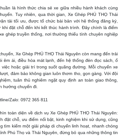
thuần là hình thức chia sẻ xe giữa nhiều hành khách cùng
i chuyển. Tuy nhiên, qua thời gian, Xe Ghép PHÚ THỌ Thái
vận tải tối ưu, được tổ chức bài bản với hệ thống đăng ký,
 khi đặt chỗ đến khi kết thúc hành trình. Đây chính là điểm
h xe ghép truyền thống, nơi thường thiếu tính chuyên nghiệp
i chuyển, Xe Ghép PHÚ THỌ Thái Nguyên còn mang đến trải
ồi êm ái, điều hòa mát lạnh, đến hệ thống đèn đọc sách, ổ
iệc hoặc giải trí trong suốt quãng đường. Mỗi chuyến xe
 lượt, đảm bảo không gian luôn thơm tho, gọn gàng. Với đội
ghiệm, tuân thủ nghiêm ngặt quy định an toàn giao thông,
n hưởng chuyến đi.
ine/Zalo: 0972 365 811
 nhìn toàn diện về dịch vụ Xe Ghép PHÚ THỌ Thái Nguyên:
rình đặt chỗ, ưu điểm nổi bật, kinh nghiệm khi sử dụng, cũng
 tìm kiếm một giải pháp di chuyển linh hoạt, nhanh chóng
tỉnh Phú Thọ và Thái Nguyên, đừng bỏ qua những thông tin