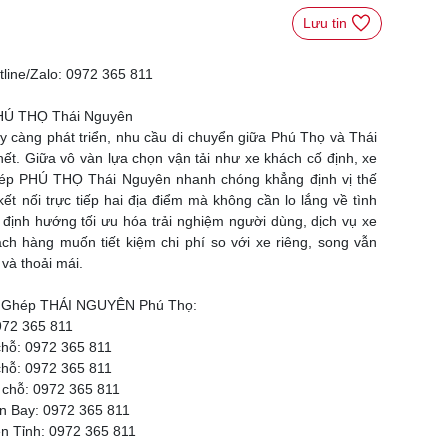
Lưu tin 
ine/Zalo: 0972 365 811
 PHÚ THỌ Thái Nguyên
ày càng phát triển, nhu cầu di chuyển giữa Phú Thọ và Thái
ết. Giữa vô vàn lựa chọn vận tải như xe khách cố định, xe
Ghép PHÚ THỌ Thái Nguyên nhanh chóng khẳng định vị thế
kết nối trực tiếp hai địa điểm mà không cần lo lắng về tình
i định hướng tối ưu hóa trải nghiệm người dùng, dịch vụ xe
h hàng muốn tiết kiệm chi phí so với xe riêng, song vẫn
và thoải mái.
Xe Ghép THÁI NGUYÊN Phú Thọ:
72 365 811
hỗ: 0972 365 811
hỗ: 0972 365 811
chỗ: 0972 365 811
 Bay: 0972 365 811
 Tỉnh: 0972 365 811