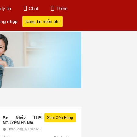
lý tin
Chat
Thêm
ng nhập
Đăng tin miễn phí
Xe Ghép THÁI
Xem Cửa Hàng
NGUYÊN Hà Nội
•
Hoạt động 07/09/2025