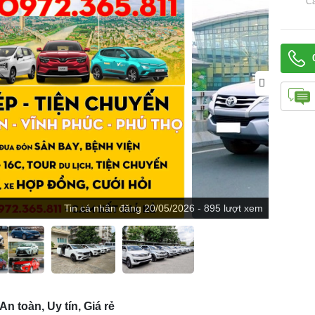
C
Tin
cá nhân
đăng
20/05/2026 - 895 lượt xem
 toàn, Uy tín, Giá rẻ