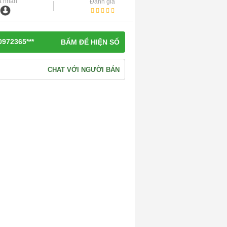
á nhân
Đánh giá
0972365***
BẤM ĐỂ HIỆN SỐ
CHAT VỚI NGƯỜI BÁN