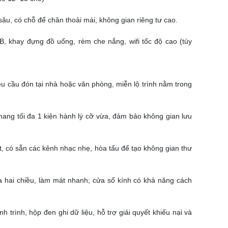
sâu, có chỗ để chân thoải mái, không gian riêng tư cao.
SB, khay đựng đồ uống, rèm che nắng, wifi tốc độ cao (tùy
 yêu cầu đón tại nhà hoặc văn phòng, miễn lộ trình nằm trong
ang tối đa 1 kiện hành lý cỡ vừa, đảm bảo không gian lưu
ốt, có sẵn các kênh nhạc nhẹ, hòa tấu để tạo không gian thư
a hai chiều, làm mát nhanh; cửa sổ kính có khả năng cách
 trình, hộp đen ghi dữ liệu, hỗ trợ giải quyết khiếu nại và