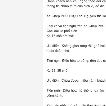
Hành khách nên chủ động theo dõi cập
thông tin chính thức của dịch vụ để điều
Xe Ghép PHÚ THỌ Thái Nguyên ☎ Hotl
Loại xe và tiện nghi trên Xe Ghép PH
Các loại xe phổ biến
Xe 16 chỗ đời mới
Ưu điểm: Không gian rộng rãi, ghế hơi
hoặc đoàn nhỏ.
Tiện nghi: Điều hòa tự động, đèn đọc 
Xe 29–35 chỗ
Ưu điểm: Chứa được nhiều hành khách,
Tiện nghi: Điều hòa, hệ thống loa âm t
cồng kềnh.
Xe ghép ghế ngồi cá nhân (loại limous