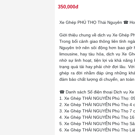
350,000đ
Xe Ghép PHÚ THỌ Thái Nguyên ☎ Hotl
Giới thiệu chung về dịch vụ Xe Ghép
Trong bối cảnh giao thông liên tỉnh ng
Nguyên trở nên sôi động hơn bao giờ h
limousine, hay tàu hỏa, dịch vụ Xe 
nhờ sự linh hoạt, tiện lợi và khả năng 
trạng quá tải hay phải chờ đợi lâu. Vớ
ghép ra đời nhằm đáp ứng những khác
đảm bảo chất lượng di chuyển, an toàn 
☎ Danh sách Số điện thoại Dịch vụ 
1. Xe Ghép THÁI NGUYÊN Phú Thọ: 09
2. Xe Ghép THÁI NGUYÊN Phú Thọ 4 c
3. Xe Ghép THÁI NGUYÊN Phú Thọ 7 c
4. Xe Ghép THÁI NGUYÊN Phú Thọ 16 
5. Xe Ghép THÁI NGUYÊN Phú Thọ Sân
6. Xe Ghép THÁI NGUYÊN Phú Thọ Liên