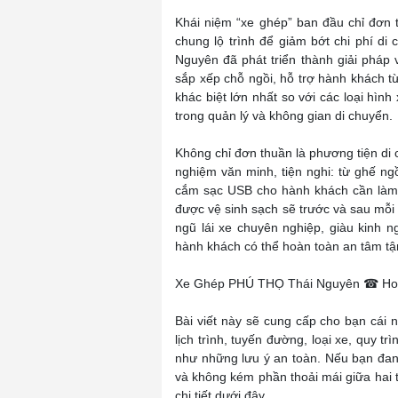
Khái niệm “xe ghép” ban đầu chỉ đơn 
chung lộ trình để giảm bớt chi phí d
Nguyên đã phát triển thành giải pháp 
sắp xếp chỗ ngồi, hỗ trợ hành khách từ
khác biệt lớn nhất so với các loại hìn
trong quản lý và không gian di chuyển.
Không chỉ đơn thuần là phương tiện d
nghiệm văn minh, tiện nghi: từ ghế ng
cắm sạc USB cho hành khách cần làm v
được vệ sinh sạch sẽ trước và sau mỗi
ngũ lái xe chuyên nghiệp, giàu kinh n
hành khách có thể hoàn toàn an tâm tậ
Xe Ghép PHÚ THỌ Thái Nguyên ☎ Hotl
Bài viết này sẽ cung cấp cho bạn cái
lịch trình, tuyến đường, loại xe, quy t
như những lưu ý an toàn. Nếu bạn đang
và không kém phần thoải mái giữa hai 
chi tiết dưới đây.