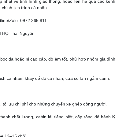
 nhật về tình hình giao thông, hoặc liên hệ qua các kênh
 chỉnh lịch trình cá nhân.
ine/Zalo: 0972 365 811
Ú THỌ Thái Nguyên
 bọc da hoặc nỉ cao cấp, độ êm tốt, phù hợp nhóm gia đình
sách cá nhân, khay để đồ cá nhân, cửa sổ lớn ngắm cảnh.
 tối ưu chi phí cho những chuyến xe ghép đông người.
hanh chất lượng, cabin lái riêng biệt, cốp rộng để hành lý
ine 12–15 chỗ)