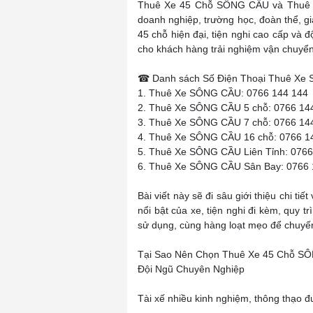
Thuê Xe 45 Chỗ SÔNG CẦU và Thuê X
doanh nghiệp, trường học, đoàn thể, g
45 chỗ hiện đại, tiện nghi cao cấp và
cho khách hàng trải nghiệm vận chuyển 
☎ Danh sách Số Điện Thoại Thuê Xe 
1. Thuê Xe SÔNG CẦU: 0766 144 144
2. Thuê Xe SÔNG CẦU 5 chỗ: 0766 14
3. Thuê Xe SÔNG CẦU 7 chỗ: 0766 14
4. Thuê Xe SÔNG CẦU 16 chỗ: 0766 1
5. Thuê Xe SÔNG CẦU Liên Tỉnh: 0766
6. Thuê Xe SÔNG CẦU Sân Bay: 0766 
Bài viết này sẽ đi sâu giới thiệu chi
nổi bật của xe, tiện nghi đi kèm, quy 
sử dụng, cùng hàng loạt mẹo để chuyế
Tại Sao Nên Chọn Thuê Xe 45 Chỗ S
Đội Ngũ Chuyên Nghiệp
Tài xế nhiều kinh nghiệm, thông thạo đư