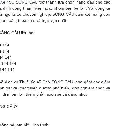
e 45C SÔNG CẦU trở thành lựa chọn hàng đầu cho các
ia đình đông thành viên hoặc nhóm bạn bè lớn. Với dòng xe
 đội ngũ lái xe chuyên nghiệp, SÔNG CẦU cam kết mang đến
an toàn, thoải mái và trọn vẹn nhất.
SÔNG CẦU liên hệ:
4 144
4 144
44 144
 144 144
144 144
 tiết về dịch vụ Thuê Xe 45 Chỗ SÔNG CẦU, bao gồm đặc điểm
trình đặt xe, các tuyến đường phổ biến, kinh nghiệm chọn và
n đi nhóm lớn thêm phần suôn sẻ và đáng nhớ.
ÔNG CẦU?
ờng sá, am hiểu lịch trình.