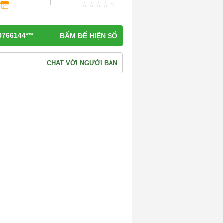
0766144***
BẤM ĐỂ HIỆN SỐ
CHAT VỚI NGƯỜI BÁN