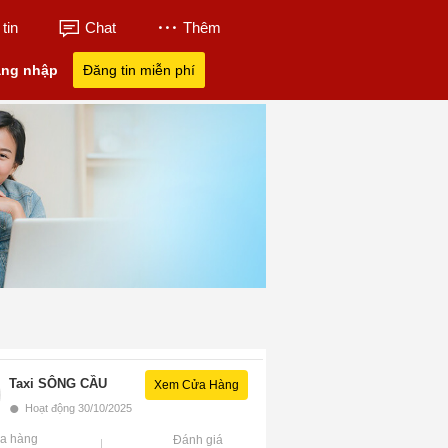
tin
Chat
Thêm
ng nhập
Đăng tin miễn phí
Taxi SÔNG CẦU
Xem Cửa Hàng
•
Hoạt động 30/10/2025
a hàng
Đánh giá