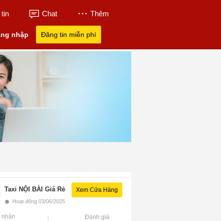
tin
Chat
Thêm
ng nhập
Đăng tin miễn phí
Taxi NỘI BÀI Giá Rẻ
Xem Cửa Hàng
•
Hoạt động 03/06/2025
 nhân
Đánh giá