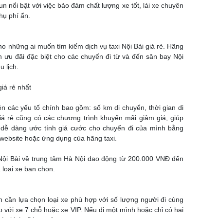
n nổi bật với việc bảo đảm chất lượng xe tốt, lái xe chuyên
hụ phí ẩn.
o những ai muốn tìm kiếm dịch vụ taxi Nội Bài giá rẻ. Hãng
 ưu đãi đặc biệt cho các chuyến đi từ và đến sân bay Nội
u lịch.
giá rẻ nhất
ên các yếu tố chính bao gồm: số km di chuyển, thời gian di
giá rẻ cũng có các chương trình khuyến mãi giảm giá, giúp
ể dễ dàng ước tính giá cước cho chuyến đi của mình bằng
 website hoặc ứng dụng của hãng taxi.
 Nội Bài về trung tâm Hà Nội dao động từ 200.000 VNĐ đến
 loại xe bạn chọn.
 cần lựa chọn loại xe phù hợp với số lượng người đi cùng
o với xe 7 chỗ hoặc xe VIP. Nếu đi một mình hoặc chỉ có hai