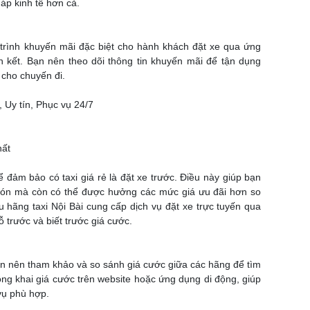
háp kinh tế hơn cả.
trình khuyến mãi đặc biệt cho hành khách đặt xe qua ứng
n kết. Bạn nên theo dõi thông tin khuyến mãi để tận dụng
 cho chuyến đi.
 Uy tín, Phục vụ 24/7
hất
 đảm bảo có taxi giá rẻ là đặt xe trước. Điều này giúp bạn
 đón mà còn có thể được hưởng các mức giá ưu đãi hơn so
ều hãng taxi Nội Bài cung cấp dịch vụ đặt xe trực tuyến qua
 trước và biết trước giá cước.
bạn nên tham khảo và so sánh giá cước giữa các hãng để tìm
công khai giá cước trên website hoặc ứng dụng di động, giúp
vụ phù hợp.