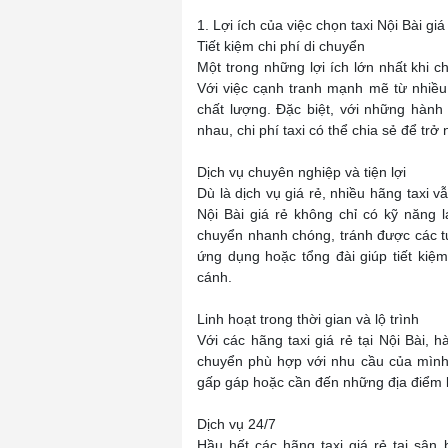
1. Lợi ích của việc chọn taxi Nội Bài giá
Tiết kiệm chi phí di chuyển
Một trong những lợi ích lớn nhất khi ch
Với việc cạnh tranh mạnh mẽ từ nhiều
chất lượng. Đặc biệt, với những hàn
nhau, chi phí taxi có thể chia sẻ để trở
Dịch vụ chuyên nghiệp và tiện lợi
Dù là dịch vụ giá rẻ, nhiều hãng taxi v
Nội Bài giá rẻ không chỉ có kỹ năng 
chuyển nhanh chóng, tránh được các tu
ứng dụng hoặc tổng đài giúp tiết kiệm
cánh.
Linh hoạt trong thời gian và lộ trình
Với các hãng taxi giá rẻ tại Nội Bài, 
chuyển phù hợp với nhu cầu của mình. 
gấp gáp hoặc cần đến những địa điểm 
Dịch vụ 24/7
Hầu hết các hãng taxi giá rẻ tại sân