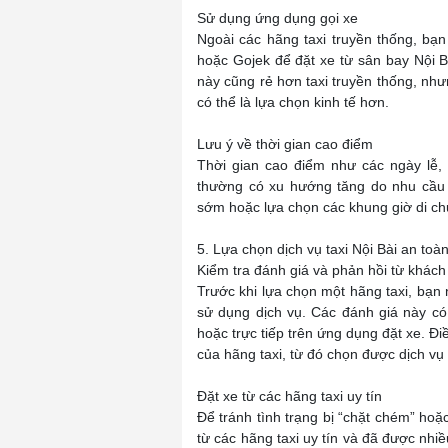
Sử dụng ứng dụng gọi xe
Ngoài các hãng taxi truyền thống, bạ
hoặc Gojek để đặt xe từ sân bay Nội 
này cũng rẻ hơn taxi truyền thống, như
có thể là lựa chọn kinh tế hơn.
Lưu ý về thời gian cao điểm
Thời gian cao điểm như các ngày lễ, 
thường có xu hướng tăng do nhu cầu d
sớm hoặc lựa chọn các khung giờ di chuy
5. Lựa chọn dịch vụ taxi Nội Bài an toà
Kiểm tra đánh giá và phản hồi từ khác
Trước khi lựa chọn một hãng taxi, bạn
sử dụng dịch vụ. Các đánh giá này có 
hoặc trực tiếp trên ứng dụng đặt xe. Đi
của hãng taxi, từ đó chọn được dịch vụ
Đặt xe từ các hãng taxi uy tín
Để tránh tình trạng bị “chặt chém” h
từ các hãng taxi uy tín và đã được nhi