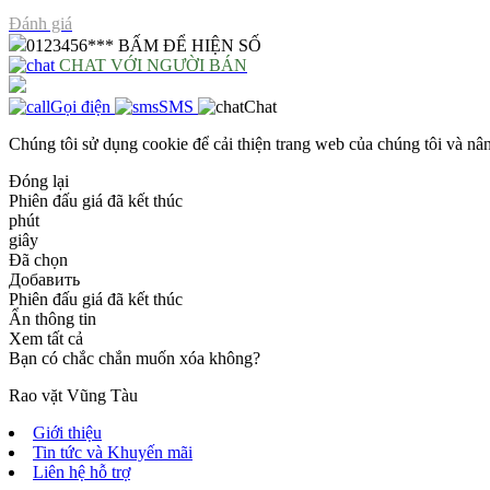
Đánh giá
0123456***
BẤM ĐỂ HIỆN SỐ
CHAT VỚI NGƯỜI BÁN
Gọi điện
SMS
Chat
Chúng tôi sử dụng cookie để cải thiện trang web của chúng tôi và nân
Đóng lại
Phiên đấu giá đã kết thúc
phút
giây
Đã chọn
Добавить
Phiên đấu giá đã kết thúc
Ẩn thông tin
Xem tất cả
Bạn có chắc chắn muốn xóa không?
Rao vặt Vũng Tàu
Giới thiệu
Tin tức và Khuyến mãi
Liên hệ hỗ trợ