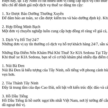
Hiện nay, tại Tây Ninh có rất nhiều đơn vị cung cấp dịch vụ cho thu
tiêu chí để đánh giá một dịch vụ thuê xe đáng tin cậy:
1. Xe Được Bảo Dưỡng Thường Xuyên
Để đảm bảo an toàn, xe cần được kiểm tra và bảo dưỡng định kỳ. Khi t
2. Hợp Đồng Minh Bạch
Một đơn vị chuyên nghiệp luôn cung cấp hợp đồng rõ ràng về giá cả,
3. Dịch Vụ Hỗ Trợ 24/7
Những đơn vị uy tín thường có dịch vụ hỗ trợ khách hàng 24/7, sẵn sà
Những Địa Điểm Nên Khám Phá Khi Thuê Xe KIA Sedona Tại Tây
Khi thuê xe KIA Sedona, bạn sẽ có cơ hội khám phá nhiều địa điểm d
1. Núi Bà Đen
Núi Bà Đen là biểu tượng của Tây Ninh, nổi tiếng với phong cảnh hùn
vẹn hơn.
2. Tòa Thánh Tây Ninh
Đây là trung tâm của đạo Cao Đài, nổi bật với kiến trúc độc đáo và 
3. Hồ Dầu Tiếng
Hồ Dầu Tiếng là hồ nước ngọt lớn nhất Việt Nam, nơi lý tưởng để cắ
dã ngoại thú vị.