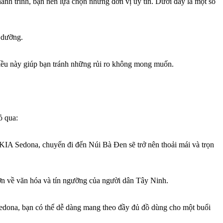
ành trình, bạn nên lựa chọn những đơn vị uy tín. Dưới đây là một số
o dưỡng.
 Điều này giúp bạn tránh những rủi ro không mong muốn.
ỏ qua:
 KIA Sedona, chuyến đi đến Núi Bà Đen sẽ trở nên thoải mái và trọn
hơn về văn hóa và tín ngưỡng của người dân Tây Ninh.
 Sedona, bạn có thể dễ dàng mang theo đầy đủ đồ dùng cho một buổi