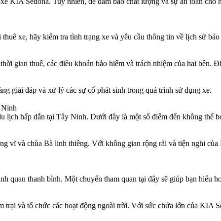
ê xe KIA Sedona. Tuy nhiên, để đảm bảo chất lượng và sự an toàn cho h
huê xe, hãy kiểm tra tình trạng xe và yêu cầu thông tin về lịch sử bả
 thời gian thuê, các điều khoản bảo hiểm và trách nhiệm của hai bên.
ng giải đáp và xử lý các sự cố phát sinh trong quá trình sử dụng xe.
 Ninh
u lịch hấp dẫn tại Tây Ninh. Dưới đây là một số điểm đến không thể b
g vĩ và chùa Bà linh thiêng. Với không gian rộng rãi và tiện nghi của
cảnh quan thanh bình. Một chuyến tham quan tại đây sẽ giúp bạn hiểu 
m trại và tổ chức các hoạt động ngoài trời. Với sức chứa lớn của KIA