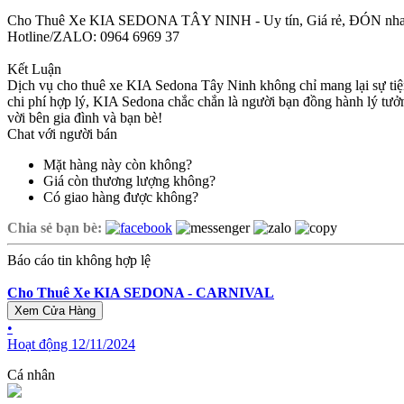
Cho Thuê Xe KIA SEDONA TÂY NINH - Uy tín, Giá rẻ, ĐÓN nh
Hotline/ZALO: 0964 6969 37
Kết Luận
Dịch vụ cho thuê xe KIA Sedona Tây Ninh không chỉ mang lại sự tiện 
chi phí hợp lý, KIA Sedona chắc chắn là người bạn đồng hành lý tưở
vời bên gia đình và bạn bè!
Chat với người bán
Mặt hàng này còn không?
Giá còn thương lượng không?
Có giao hàng được không?
Chia sẻ bạn bè:
Báo cáo tin không hợp lệ
Cho Thuê Xe KIA SEDONA - CARNIVAL
Xem Cửa Hàng
•
Hoạt động 12/11/2024
Cá nhân