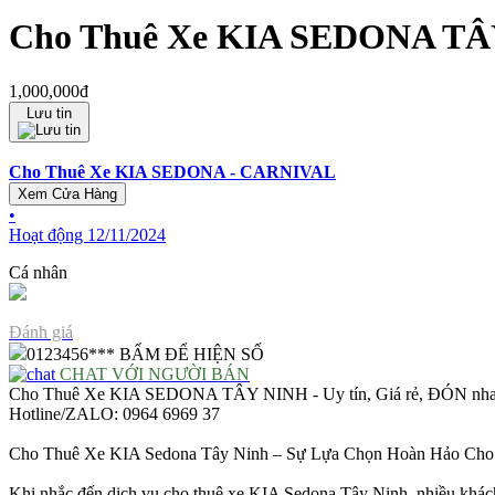
Cho Thuê Xe KIA SEDONA TÂY 
1,000,000đ
Lưu tin
Cho Thuê Xe KIA SEDONA - CARNIVAL
Xem Cửa Hàng
•
Hoạt động 12/11/2024
Cá nhân
Đánh giá
0123456***
BẤM ĐỂ HIỆN SỐ
CHAT VỚI NGƯỜI BÁN
Cho Thuê Xe KIA SEDONA TÂY NINH - Uy tín, Giá rẻ, ĐÓN nh
Hotline/ZALO: 0964 6969 37
Cho Thuê Xe KIA Sedona Tây Ninh – Sự Lựa Chọn Hoàn Hảo Cho
Khi nhắc đến dịch vụ cho thuê xe KIA Sedona Tây Ninh, nhiều khách 