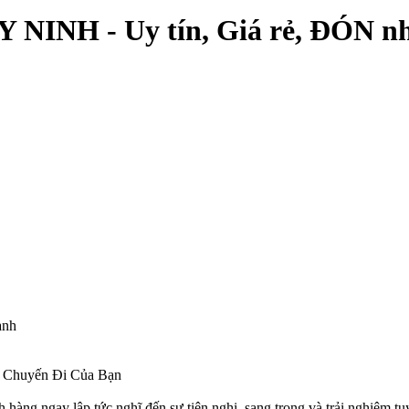
NINH - Uy tín, Giá rẻ, ĐÓN n
anh
 Chuyến Đi Của Bạn
hàng ngay lập tức nghĩ đến sự tiện nghi, sang trọng và trải nghiệm tu