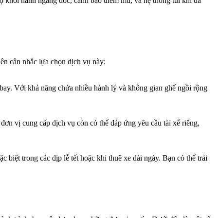
rợ khởi hành ngang dốc, cảnh báo điểm mù, và hệ thống túi khí đa
nên cân nhắc lựa chọn dịch vụ này:
 bay. Với khả năng chứa nhiều hành lý và không gian ghế ngồi rộng
 đơn vị cung cấp dịch vụ còn có thể đáp ứng yêu cầu tài xế riêng,
biệt trong các dịp lễ tết hoặc khi thuê xe dài ngày. Bạn có thể trải