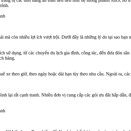
rang bị các tính năng an toàn tiên tiến như hệ thống phanh ABS, hỗ t
rình.
anh
 mà còn nhiều lợi ích vượt trội. Dưới đây là những lý do tại sao bạn 
 sử dụng, từ các chuyến du lịch gia đình, công tác, đến đưa đón sân
ch hàng.
uê xe theo giờ, theo ngày hoặc dài hạn tùy theo nhu cầu. Ngoài ra, các
 lại rất cạnh tranh. Nhiều đơn vị cung cấp các gói ưu đãi hấp dẫn, đặc 
anh