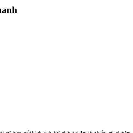
hanh
yệt vời trong mỗi hành trình. Với những ai đang tìm kiếm một phương