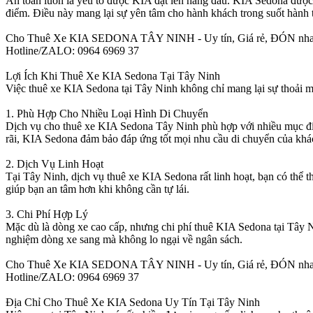
An toàn luôn là yếu tố được KIA đặt lên hàng đầu. KIA Sedona được t
điểm. Điều này mang lại sự yên tâm cho hành khách trong suốt hành t
Cho Thuê Xe KIA SEDONA TÂY NINH - Uy tín, Giá rẻ, ĐÓN nh
Hotline/ZALO: 0964 6969 37
Lợi Ích Khi Thuê Xe KIA Sedona Tại Tây Ninh
Việc thuê xe KIA Sedona tại Tây Ninh không chỉ mang lại sự thoải mái
1. Phù Hợp Cho Nhiều Loại Hình Di Chuyển
Dịch vụ cho thuê xe KIA Sedona Tây Ninh phù hợp với nhiều mục đích
rãi, KIA Sedona đảm bảo đáp ứng tốt mọi nhu cầu di chuyển của khá
2. Dịch Vụ Linh Hoạt
Tại Tây Ninh, dịch vụ thuê xe KIA Sedona rất linh hoạt, bạn có thể th
giúp bạn an tâm hơn khi không cần tự lái.
3. Chi Phí Hợp Lý
Mặc dù là dòng xe cao cấp, nhưng chi phí thuê KIA Sedona tại Tây Ninh
nghiệm dòng xe sang mà không lo ngại về ngân sách.
Cho Thuê Xe KIA SEDONA TÂY NINH - Uy tín, Giá rẻ, ĐÓN nh
Hotline/ZALO: 0964 6969 37
Địa Chỉ Cho Thuê Xe KIA Sedona Uy Tín Tại Tây Ninh