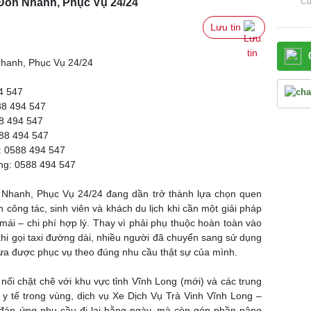
 Đón Nhanh, Phục Vụ 24/24
Cử
Lưu tin 
Nhanh, Phục Vụ 24/24
4 547
88 494 547
8 494 547
588 494 547
: 0588 494 547
ng: 0588 494 547
 Nhanh, Phục Vụ 24/24 đang dần trở thành lựa chọn quen
công tác, sinh viên và khách du lịch khi cần một giải pháp
 mái – chi phí hợp lý. Thay vì phải phụ thuộc hoàn toàn vào
khi gọi taxi đường dài, nhiều người đã chuyển sang sử dụng
vừa được phục vụ theo đúng nhu cầu thật sự của mình.
nối chặt chẽ với khu vực tỉnh Vĩnh Long (mới) và các trung
 y tế trong vùng, dịch vụ Xe Dịch Vụ Trà Vinh Vĩnh Long –
đáp ứng nhu cầu đi lại hằng ngày, mà còn góp phần nâng