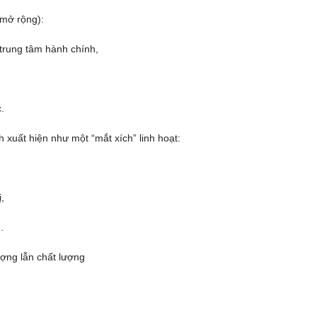
(mở rộng):
trung tâm hành chính,
.
 xuất hiện như một “mắt xích” linh hoạt:
,
.
ượng lẫn chất lượng