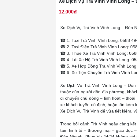
Xe Dịch Vụ Trà Vinh Vĩnh Long –
12,000đ
Xe Dịch Vụ Trà Vinh Vĩnh Long – Đón 
☎ 1. Taxi Trà Vinh Vĩnh Long: 0588 49
☎ 2. Taxi Điện Trà Vinh Vĩnh Long: 05
☎ 3. Thuê Xe Trà Vinh Vĩnh Long: 058
☎ 4. Lái Xe Hộ Trà Vinh Vĩnh Long: 0
☎ 5. Xe Hợp Đồng Trà Vinh Vĩnh Long
☎ 6. Xe Tiện Chuyến Trà Vinh Vĩnh Lo
Xe Dịch Vụ Trà Vinh Vĩnh Long – Đón
thuộc của người dân địa phương, khách 
di chuyển chủ động – linh hoạt – thoải
xe khách tuyến cố định, hoặc tốn kém 
Xe Dịch Vụ Trà Vinh để vừa tiết kiệm, 
Trong bối cảnh Trà Vinh ngày càng kết 
tâm kinh tế – thương mại – giáo dục –
Đón Nhanh, Phục Vụ 24/24 không chỉ 