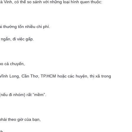
rà Vinh, có thể so sánh với những loại hình quen thuộc:
i thường tốn nhiều chi phí.
ngắn, đi việc gấp.
ho cả chuyến,
 Vĩnh Long, Cần Thơ, TP.HCM hoặc các huyện, thị xã trong
(nếu đi nhóm) rất “mềm”.
hải theo giờ của bạn,
nh,