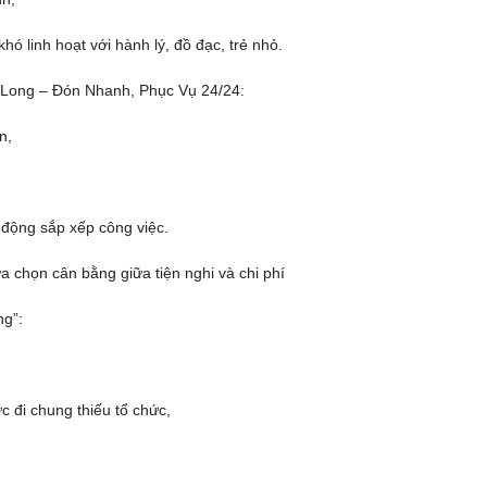
hó linh hoạt với hành lý, đồ đạc, trẻ nhỏ.
h Long – Đón Nhanh, Phục Vụ 24/24:
n,
 động sắp xếp công việc.
a chọn cân bằng giữa tiện nghi và chi phí
ng”:
c đi chung thiếu tổ chức,