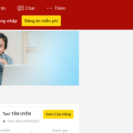
tin
Chat
Thêm
ng nhập
Đăng tin miễn phí
Taxi TÂN UYÊN
Xem Cửa Hàng
•
Hoạt động 05/04/2025
á nhân
Đánh giá