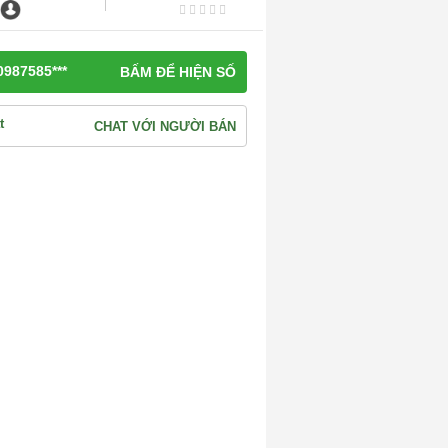
0987585***
BẤM ĐỂ HIỆN SỐ
CHAT VỚI NGƯỜI BÁN