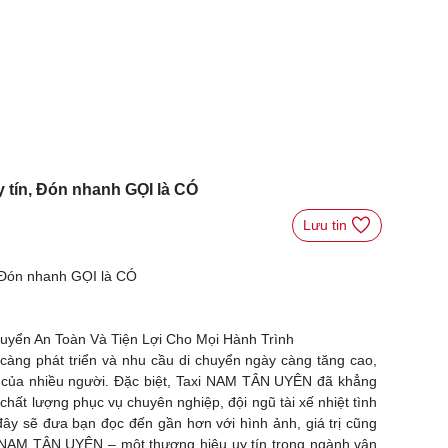
 tín, Đón nhanh GỌI là CÓ
Lưu tin 
 Đón nhanh GỌI là CÓ
uyển An Toàn Và Tiện Lợi Cho Mọi Hành Trình
 càng phát triển và nhu cầu di chuyển ngày càng tăng cao,
ầu của nhiều người. Đặc biệt, Taxi NAM TÂN UYÊN đã khẳng
i chất lượng phục vụ chuyên nghiệp, đội ngũ tài xế nhiệt tình
 đây sẽ đưa bạn đọc đến gần hơn với hình ảnh, giá trị cũng
i NAM TÂN UYÊN – một thương hiệu uy tín trong ngành vận