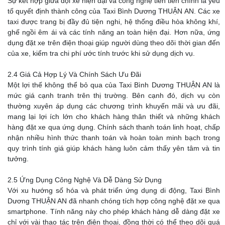
Sự kết hợp giữa đội xe hiện đại và công nghệ tiên tiến chính là yếu
tố quyết định thành công của Taxi Bình Dương THUẬN AN. Các xe
taxi được trang bị đầy đủ tiện nghi, hệ thống điều hòa không khí,
ghế ngồi êm ái và các tính năng an toàn hiện đại. Hơn nữa, ứng
dụng đặt xe trên điện thoại giúp người dùng theo dõi thời gian đến
của xe, kiểm tra chi phí ước tính trước khi sử dụng dịch vụ.
2.4 Giá Cả Hợp Lý Và Chính Sách Ưu Đãi
Một lợi thế không thể bỏ qua của Taxi Bình Dương THUẬN AN là
mức giá cạnh tranh trên thị trường. Bên cạnh đó, dịch vụ còn
thường xuyên áp dụng các chương trình khuyến mãi và ưu đãi,
mang lại lợi ích lớn cho khách hàng thân thiết và những khách
hàng đặt xe qua ứng dụng. Chính sách thanh toán linh hoạt, chấp
nhận nhiều hình thức thanh toán và hoàn toàn minh bạch trong
quy trình tính giá giúp khách hàng luôn cảm thấy yên tâm và tin
tưởng.
2.5 Ứng Dụng Công Nghệ Và Dễ Dàng Sử Dụng
Với xu hướng số hóa và phát triển ứng dụng di động, Taxi Bình
Dương THUẬN AN đã nhanh chóng tích hợp công nghệ đặt xe qua
smartphone. Tính năng này cho phép khách hàng dễ dàng đặt xe
chỉ với vài thao tác trên điện thoại, đồng thời có thể theo dõi quá