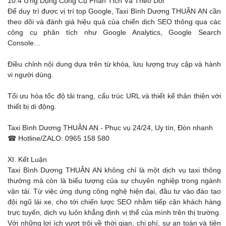
10.4 Ứng Dụng Công Cụ Phân Tích Và Theo Dõi
Để duy trì được vị trí top Google, Taxi Bình Dương THUẬN AN cần
theo dõi và đánh giá hiệu quả của chiến dịch SEO thông qua các
công cụ phân tích như Google Analytics, Google Search
Console…
Điều chỉnh nội dung dựa trên từ khóa, lưu lượng truy cập và hành
vi người dùng.
Tối ưu hóa tốc độ tải trang, cấu trúc URL và thiết kế thân thiện với
thiết bị di động.
Taxi Bình Dương THUẬN AN - Phục vụ 24/24, Uy tín, Đón nhanh
☎ Hotline/ZALO: 0965 158 580
XI. Kết Luận
Taxi Bình Dương THUẬN AN không chỉ là một dịch vụ taxi thông
thường mà còn là biểu tượng của sự chuyên nghiệp trong ngành
vận tải. Từ việc ứng dụng công nghệ hiện đại, đầu tư vào đào tạo
đội ngũ lái xe, cho tới chiến lược SEO nhằm tiếp cận khách hàng
trực tuyến, dịch vụ luôn khẳng định vị thế của mình trên thị trường.
Với những lợi ích vượt trội về thời gian, chi phí, sự an toàn và tiện