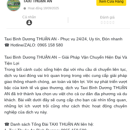
TAXI THUẬN AN
Xem Cửa Hàng
•
Hoạt động 18/09/2025
Cá nhân
Đánh giá
Taxi Bình Dương THUẬN AN - Phục vụ 24/24, Uy tín, Đón nhanh
☎ Hotline/ZALO: 0965 158 580
Taxi Bình Dương THUẬN AN – Giải Pháp Vận Chuyển Hiện Đại Và
Tiện Lợi
Trong bối cảnh cuộc sống hiện đại với nhu cầu di chuyển liên tục,
dịch vụ taxi đóng vai trò quan trọng trong việc cung cấp giải pháp
giao thông nhanh chóng, an toàn và tiện lợi. Với sự phát triển vượt
bậc của kinh tế và giao thương, dịch vụ Taxi Bình Dương THUẬN
AN đã trở thành lựa chọn ưu việt cho cả cư dân địa phương và du
khách. Bài viết dưới đây sẽ cung cấp cho bạn cái nhìn tổng quan,
những lợi ích vượt trội cũng như cách thức hoạt động chuyên
nghiệp của dịch vụ này.
☎ Danh sách Tổng Đài TAXI THUẬN AN liên hệ: