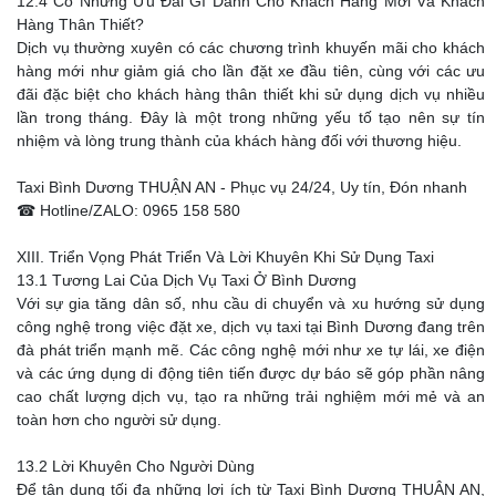
12.4 Có Những Ưu Đãi Gì Dành Cho Khách Hàng Mới Và Khách
Hàng Thân Thiết?
Dịch vụ thường xuyên có các chương trình khuyến mãi cho khách
hàng mới như giảm giá cho lần đặt xe đầu tiên, cùng với các ưu
đãi đặc biệt cho khách hàng thân thiết khi sử dụng dịch vụ nhiều
lần trong tháng. Đây là một trong những yếu tố tạo nên sự tín
nhiệm và lòng trung thành của khách hàng đối với thương hiệu.
Taxi Bình Dương THUẬN AN - Phục vụ 24/24, Uy tín, Đón nhanh
☎ Hotline/ZALO: 0965 158 580
XIII. Triển Vọng Phát Triển Và Lời Khuyên Khi Sử Dụng Taxi
13.1 Tương Lai Của Dịch Vụ Taxi Ở Bình Dương
Với sự gia tăng dân số, nhu cầu di chuyển và xu hướng sử dụng
công nghệ trong việc đặt xe, dịch vụ taxi tại Bình Dương đang trên
đà phát triển mạnh mẽ. Các công nghệ mới như xe tự lái, xe điện
và các ứng dụng di động tiên tiến được dự báo sẽ góp phần nâng
cao chất lượng dịch vụ, tạo ra những trải nghiệm mới mẻ và an
toàn hơn cho người sử dụng.
13.2 Lời Khuyên Cho Người Dùng
Để tận dụng tối đa những lợi ích từ Taxi Bình Dương THUẬN AN,