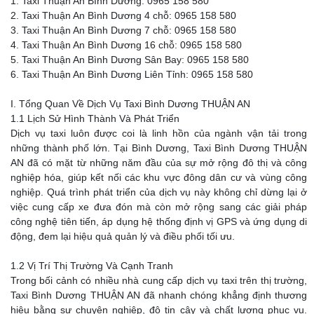
1. Taxi Thuận An Bình Dương: 0965 158 580
2. Taxi Thuận An Bình Dương 4 chỗ: 0965 158 580
3. Taxi Thuận An Bình Dương 7 chỗ: 0965 158 580
4. Taxi Thuận An Bình Dương 16 chỗ: 0965 158 580
5. Taxi Thuận An Bình Dương Sân Bay: 0965 158 580
6. Taxi Thuận An Bình Dương Liên Tỉnh: 0965 158 580
I. Tổng Quan Về Dịch Vụ Taxi Bình Dương THUẬN AN
1.1 Lịch Sử Hình Thành Và Phát Triển
Dịch vụ taxi luôn được coi là linh hồn của ngành vận tải trong
những thành phố lớn. Tại Bình Dương, Taxi Bình Dương THUẬN
AN đã có mặt từ những năm đầu của sự mở rộng đô thị và công
nghiệp hóa, giúp kết nối các khu vực đông dân cư và vùng công
nghiệp. Quá trình phát triển của dịch vụ này không chỉ dừng lại ở
việc cung cấp xe đưa đón mà còn mở rộng sang các giải pháp
công nghệ tiên tiến, áp dụng hệ thống định vị GPS và ứng dụng di
động, đem lại hiệu quả quản lý và điều phối tối ưu.
1.2 Vị Trí Thị Trường Và Cạnh Tranh
Trong bối cảnh có nhiều nhà cung cấp dịch vụ taxi trên thị trường,
Taxi Bình Dương THUẬN AN đã nhanh chóng khẳng định thương
hiệu bằng sự chuyên nghiệp, độ tin cậy và chất lượng phục vụ.