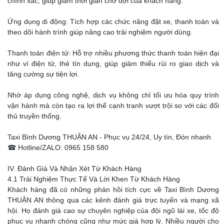
chính xác, giúp giảm thời gian chờ đợi của khách hàng.
Ứng dụng di động: Tích hợp các chức năng đặt xe, thanh toán và
theo dõi hành trình giúp nâng cao trải nghiệm người dùng.
Thanh toán điện tử: Hỗ trợ nhiều phương thức thanh toán hiện đại
như ví điện tử, thẻ tín dụng, giúp giảm thiểu rủi ro giao dịch và
tăng cường sự tiện lợi.
Nhờ áp dụng công nghệ, dịch vụ không chỉ tối ưu hóa quy trình
vận hành mà còn tạo ra lợi thế cạnh tranh vượt trội so với các đối
thủ truyền thống.
Taxi Bình Dương THUẬN AN - Phục vụ 24/24, Uy tín, Đón nhanh
☎ Hotline/ZALO: 0965 158 580
IV. Đánh Giá Và Nhận Xét Từ Khách Hàng
4.1 Trải Nghiệm Thực Tế Và Lời Khen Từ Khách Hàng
Khách hàng đã có những phản hồi tích cực về Taxi Bình Dương
THUẬN AN thông qua các kênh đánh giá trực tuyến và mạng xã
hội. Họ đánh giá cao sự chuyên nghiệp của đội ngũ lái xe, tốc độ
phục vụ nhanh chóng cũng như mức giá hợp lý. Nhiều người cho