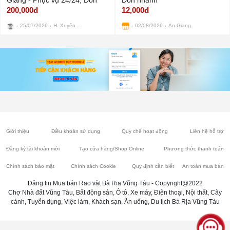
Giang - Phục vụ 24/24, Đón
Đón nhanh
200,000đ
12,000đ
nhanh
H. Xuyên Mộc
25/07/2026
02/08/2026
An Giang
Giới thiệu
Điều khoản sử dụng
Quy chế hoạt động
Liên hệ hỗ trợ
Đăng ký tài khoản mới
Tạo cửa hàng/Shop Online
Phương thức thanh toán
Chính sách bảo mật
Chính sách Cookie
Quy định cần biết
An toàn mua bán
Đăng tin Mua bán Rao vặt Bà Rịa Vũng Tàu - Copyright@2022
Chợ Nhà đất Vũng Tàu, Bất động sản, Ô tô, Xe máy, Điện thoại, Nội thất, Cây
cảnh, Tuyển dụng, Việc làm, Khách sạn, Ăn uống, Du lịch Bà Rịa Vũng Tàu