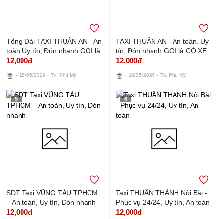
Tổng Đài TAXI THUẬN AN - An
TAXI THUẬN AN - An toàn, Uy
toàn Uy tín, Đón nhanh GỌI là
tín, Đón nhanh GỌI là CÓ XE
12,000đ
12,000đ
CÓ
NGAY
18/05/2026
Tx. Phú Mỹ
18/05/2026
Tx. Phú Mỹ
5
6
SDT Taxi VŨNG TÀU TPHCM
Taxi THUẬN THÀNH Nội Bài -
– An toàn, Uy tín, Đón nhanh
Phục vụ 24/24, Uy tín, An toàn
12,000đ
12,000đ