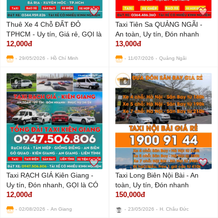
Thuê Xe 4 Chỗ ĐẤT ĐỎ
Taxi Tiên Sa QUẢNG NGÃI -
TPHCM - Uy tín, Giá rẻ, GỌI là
An toàn, Uy tín, Đón nhanh
12,000đ
13,000đ
CÓ
29/05/2026
Hồ Chí Minh
11/07/2026
Quảng Ngãi
6
6
Taxi RẠCH GIÁ Kiên Giang -
Taxi Long Biên Nội Bài - An
Uy tín, Đón nhanh, GỌI là CÓ
toàn, Uy tín, Đón nhanh
12,000đ
150,000đ
02/08/2026
An Giang
23/05/2026
H. Châu Đức