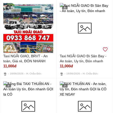
6
5
Taxi NGÃI GIAO, BRVT - An
Taxi NGÃI GIAO Đi Sân Bay -
toàn, Giá rẻ, ĐÓN NHANH
An toàn, Uy tín, Đón nhanh
11,000đ
11,000đ
18/06/2026
H. Châu Đức
18/06/2026
H. Châu Đức
7
7