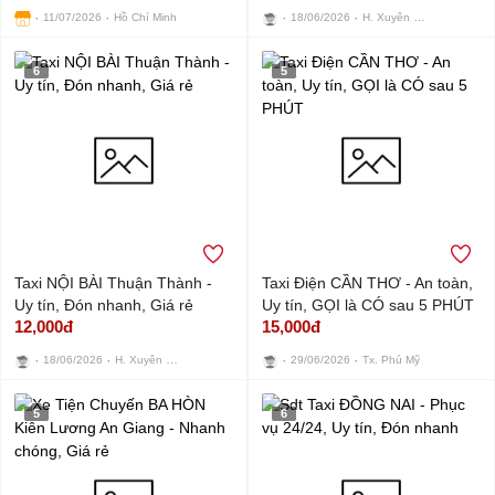
H. Xuyên Mộc
11/07/2026
Hồ Chí Minh
18/06/2026
6
5
Taxi NỘI BÀI Thuận Thành -
Taxi Điện CẦN THƠ - An toàn,
Uy tín, Đón nhanh, Giá rẻ
Uy tín, GỌI là CÓ sau 5 PHÚT
12,000đ
15,000đ
H. Xuyên Mộc
18/06/2026
29/06/2026
Tx. Phú Mỹ
5
6