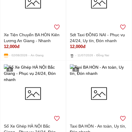
Xe Tiện Chuyến BA HÒN Kiên
Sdt Taxi ĐỒNG NAI - Phục vụ
Lương An Giang - Nhanh
24/24, Uy tín, Đón nhanh
12,000đ
12,000đ
chóng, Giá rẻ
02/08/2026
An Giang
11/07/2026
Đồng Nai
6
5
Số Xe Ghép HÀ NỘI Bắc
Taxi BA HÒN - An toàn, Uy tín,