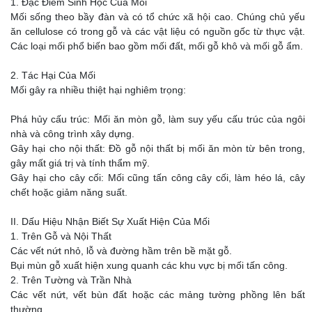
1. Đặc Điểm Sinh Học Của Mối
Mối sống theo bầy đàn và có tổ chức xã hội cao. Chúng chủ yếu
ăn cellulose có trong gỗ và các vật liệu có nguồn gốc từ thực vật.
Các loại mối phổ biến bao gồm mối đất, mối gỗ khô và mối gỗ ẩm.
2. Tác Hại Của Mối
Mối gây ra nhiều thiệt hại nghiêm trọng:
Phá hủy cấu trúc: Mối ăn mòn gỗ, làm suy yếu cấu trúc của ngôi
nhà và công trình xây dựng.
Gây hại cho nội thất: Đồ gỗ nội thất bị mối ăn mòn từ bên trong,
gây mất giá trị và tính thẩm mỹ.
Gây hại cho cây cối: Mối cũng tấn công cây cối, làm héo lá, cây
chết hoặc giảm năng suất.
II. Dấu Hiệu Nhận Biết Sự Xuất Hiện Của Mối
1. Trên Gỗ và Nội Thất
Các vết nứt nhỏ, lỗ và đường hầm trên bề mặt gỗ.
Bụi mùn gỗ xuất hiện xung quanh các khu vực bị mối tấn công.
2. Trên Tường và Trần Nhà
Các vết nứt, vết bùn đất hoặc các mảng tường phồng lên bất
thường.