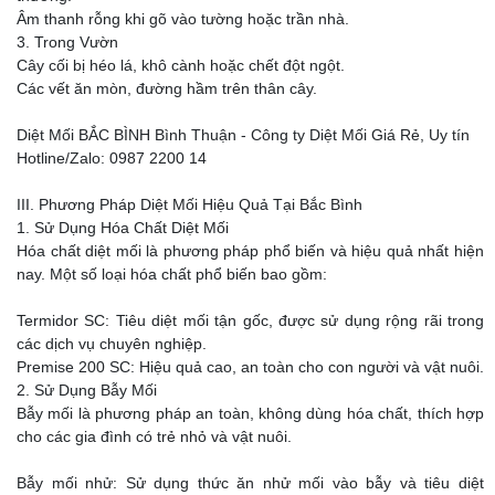
Âm thanh rỗng khi gõ vào tường hoặc trần nhà.
3. Trong Vườn
Cây cối bị héo lá, khô cành hoặc chết đột ngột.
Các vết ăn mòn, đường hầm trên thân cây.
Diệt Mối BẮC BÌNH Bình Thuận - Công ty Diệt Mối Giá Rẻ, Uy tín
Hotline/Zalo: 0987 2200 14
III. Phương Pháp Diệt Mối Hiệu Quả Tại Bắc Bình
1. Sử Dụng Hóa Chất Diệt Mối
Hóa chất diệt mối là phương pháp phổ biến và hiệu quả nhất hiện
nay. Một số loại hóa chất phổ biến bao gồm:
Termidor SC: Tiêu diệt mối tận gốc, được sử dụng rộng rãi trong
các dịch vụ chuyên nghiệp.
Premise 200 SC: Hiệu quả cao, an toàn cho con người và vật nuôi.
2. Sử Dụng Bẫy Mối
Bẫy mối là phương pháp an toàn, không dùng hóa chất, thích hợp
cho các gia đình có trẻ nhỏ và vật nuôi.
Bẫy mối nhử: Sử dụng thức ăn nhử mối vào bẫy và tiêu diệt