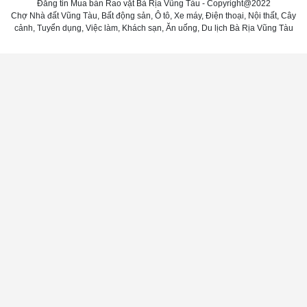
Đăng tin Mua bán Rao vặt Bà Rịa Vũng Tàu - Copyright@2022
Chợ Nhà đất Vũng Tàu, Bất động sản, Ô tô, Xe máy, Điện thoại, Nội thất, Cây
cảnh, Tuyển dụng, Việc làm, Khách sạn, Ăn uống, Du lịch Bà Rịa Vũng Tàu