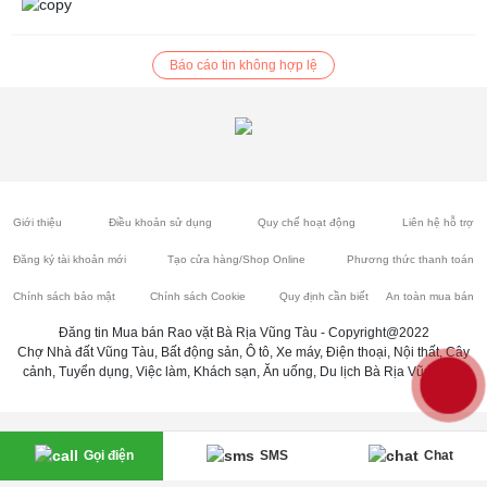
Báo cáo tin không hợp lệ
Giới thiệu
Điều khoản sử dụng
Quy chế hoạt động
Liên hệ hỗ trợ
Đăng ký tài khoản mới
Tạo cửa hàng/Shop Online
Phương thức thanh toán
Chính sách bảo mật
Chính sách Cookie
Quy định cần biết
An toàn mua bán
Đăng tin Mua bán Rao vặt Bà Rịa Vũng Tàu - Copyright@2022
Chợ Nhà đất Vũng Tàu, Bất động sản, Ô tô, Xe máy, Điện thoại, Nội thất, Cây
cảnh, Tuyển dụng, Việc làm, Khách sạn, Ăn uống, Du lịch Bà Rịa Vũng Tàu
Gọi điện
SMS
Chat