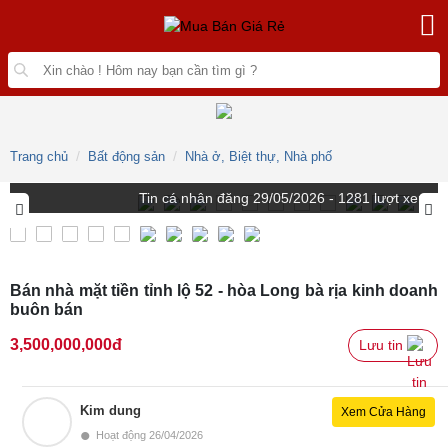
Trang chủ
Bất động sản
Nhà ở, Biệt thự, Nhà phố
Tin
cá nhân
đăng
29/05/2026 - 1281 lượt xem
Bán nhà mặt tiền tỉnh lộ 52 - hòa Long bà rịa kinh doanh
buôn bán
3,500,000,000đ
Lưu tin 
Kim dung
Xem Cửa Hàng
•
Hoạt động 26/04/2026