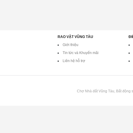
RAO VẶT VŨNG TÀU
ĐI
Giới thiệu
Tin tức và Khuyến mãi
Liên hệ hỗ trợ
Chợ Nhà đất Vũng Tàu, Bất động sả