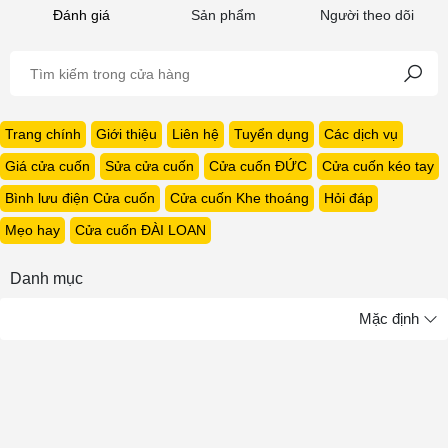
Đánh giá
Sản phẩm
Người theo dõi
Trang chính
Giới thiệu
Liên hệ
Tuyển dụng
Các dịch vụ
Giá cửa cuốn
Sửa cửa cuốn
Cửa cuốn ĐỨC
Cửa cuốn kéo tay
Bình lưu điện Cửa cuốn
Cửa cuốn Khe thoáng
Hỏi đáp
Mẹo hay
Cửa cuốn ĐÀI LOAN
Danh mục
Mặc định