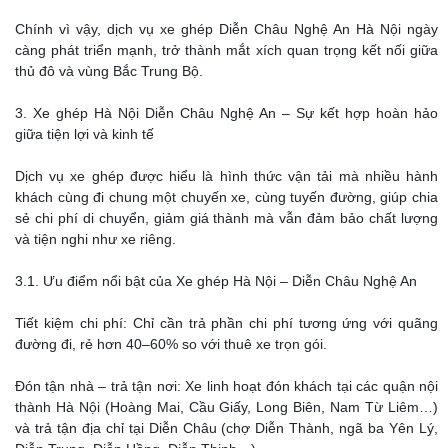
Chính vì vậy, dịch vụ xe ghép Diễn Châu Nghệ An Hà Nội ngày
càng phát triển mạnh, trở thành mắt xích quan trọng kết nối giữa
thủ đô và vùng Bắc Trung Bộ.
3. Xe ghép Hà Nội Diễn Châu Nghệ An – Sự kết hợp hoàn hảo
giữa tiện lợi và kinh tế
Dịch vụ xe ghép được hiểu là hình thức vận tải mà nhiều hành
khách cùng đi chung một chuyến xe, cùng tuyến đường, giúp chia
sẻ chi phí di chuyển, giảm giá thành mà vẫn đảm bảo chất lượng
và tiện nghi như xe riêng.
3.1. Ưu điểm nổi bật của Xe ghép Hà Nội – Diễn Châu Nghệ An
Tiết kiệm chi phí: Chỉ cần trả phần chi phí tương ứng với quãng
đường đi, rẻ hơn 40–60% so với thuê xe trọn gói.
Đón tận nhà – trả tận nơi: Xe linh hoạt đón khách tại các quận nội
thành Hà Nội (Hoàng Mai, Cầu Giấy, Long Biên, Nam Từ Liêm…)
và trả tận địa chỉ tại Diễn Châu (chợ Diễn Thành, ngã ba Yên Lý,