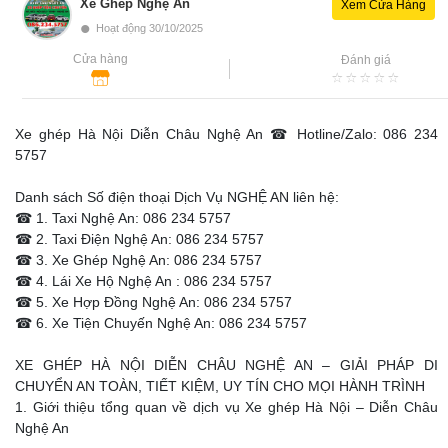
Xe Ghép Nghệ An
Xem Cửa Hàng
•
Hoạt động 30/10/2025
Cửa hàng
Đánh giá
Xe ghép Hà Nội Diễn Châu Nghệ An ☎ Hotline/Zalo: 086 234
5757
Danh sách Số điện thoại Dịch Vụ NGHỆ AN liên hệ:
☎ 1. Taxi Nghệ An: 086 234 5757
☎ 2. Taxi Điện Nghệ An: 086 234 5757
☎ 3. Xe Ghép Nghệ An: 086 234 5757
☎ 4. Lái Xe Hộ Nghệ An : 086 234 5757
☎ 5. Xe Hợp Đồng Nghệ An: 086 234 5757
☎ 6. Xe Tiện Chuyến Nghệ An: 086 234 5757
XE GHÉP HÀ NỘI DIỄN CHÂU NGHỆ AN – GIẢI PHÁP DI
CHUYỂN AN TOÀN, TIẾT KIỆM, UY TÍN CHO MỌI HÀNH TRÌNH
1. Giới thiệu tổng quan về dịch vụ Xe ghép Hà Nội – Diễn Châu
Nghệ An