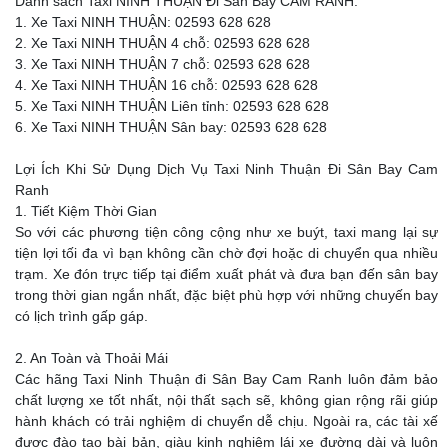
Danh sách Taxi NINH THUẬN Đi Sân Bay CAM RANH:
1. Xe Taxi NINH THUẬN: 02593 628 628
2. Xe Taxi NINH THUẬN 4 chỗ: 02593 628 628
3. Xe Taxi NINH THUẬN 7 chỗ: 02593 628 628
4. Xe Taxi NINH THUẬN 16 chỗ: 02593 628 628
5. Xe Taxi NINH THUẬN Liên tỉnh: 02593 628 628
6. Xe Taxi NINH THUẬN Sân bay: 02593 628 628
Lợi Ích Khi Sử Dụng Dịch Vụ Taxi Ninh Thuận Đi Sân Bay Cam
Ranh
1. Tiết Kiệm Thời Gian
So với các phương tiện công cộng như xe buýt, taxi mang lại sự
tiện lợi tối đa vì bạn không cần chờ đợi hoặc di chuyển qua nhiều
trạm. Xe đón trực tiếp tại điểm xuất phát và đưa bạn đến sân bay
trong thời gian ngắn nhất, đặc biệt phù hợp với những chuyến bay
có lịch trình gấp gáp.
2. An Toàn và Thoải Mái
Các hãng Taxi Ninh Thuận đi Sân Bay Cam Ranh luôn đảm bảo
chất lượng xe tốt nhất, nội thất sạch sẽ, không gian rộng rãi giúp
hành khách có trải nghiệm di chuyển dễ chịu. Ngoài ra, các tài xế
được đào tạo bài bản, giàu kinh nghiệm lái xe đường dài và luôn