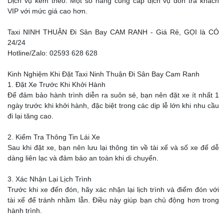
Dịch vụ kèm theo: Một số hãng cung cấp dịch vụ đón trả khách
VIP với mức giá cao hơn.
Taxi NINH THUẬN Đi Sân Bay CAM RANH - Giá Rẻ, GỌI là CÓ
24/24
Hotline/Zalo: 02593 628 628
Kinh Nghiệm Khi Đặt Taxi Ninh Thuận Đi Sân Bay Cam Ranh
1. Đặt Xe Trước Khi Khởi Hành
Để đảm bảo hành trình diễn ra suôn sẻ, bạn nên đặt xe ít nhất 1
ngày trước khi khởi hành, đặc biệt trong các dịp lễ lớn khi nhu cầu
đi lại tăng cao.
2. Kiểm Tra Thông Tin Lái Xe
Sau khi đặt xe, bạn nên lưu lại thông tin về tài xế và số xe để dễ
dàng liên lạc và đảm bảo an toàn khi di chuyển.
3. Xác Nhận Lại Lịch Trình
Trước khi xe đến đón, hãy xác nhận lại lịch trình và điểm đón với
tài xế để tránh nhầm lẫn. Điều này giúp bạn chủ động hơn trong
hành trình.