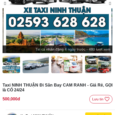
Tin
cá nhân
đăng
4 ngày trước - 480 lượt xem
Taxi NINH THUẬN Đi Sân Bay CAM RANH - Giá Rẻ, GỌI
là CÓ 24/24
500,000đ
Lưu tin 