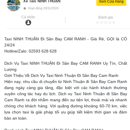
Xe Taxi NINH THUẬN
Xem Cửa Hàng
•
Hoạt động 29/11/2024
Cá nhân
Đánh giá
Taxi NINH THUẬN Đi Sân Bay CAM RANH - Giá Rẻ, GỌI là CÓ
24/24
Hotline/Zalo: 02593 628 628
Dịch Vụ Taxi NINH THUẬN Đi Sân Bay CAM RANH Uy Tín, Chất
Lượng
Giới Thiệu Về Dịch Vụ Taxi Ninh Thuận Đi Sân Bay Cam Ranh
Hiện nay, nhu cầu di chuyển từ Ninh Thuận đi Sân Bay Cam Ranh
đang ngày càng gia tăng, đặc biệt với các hành khách thường
xuyên công tác hay du lịch. Dịch vụ Taxi Ninh Thuận đi Sân Bay
Cam Ranh ra đời nhằm mang đến sự tiện lợi, thoải mái và nhanh
chóng cho khách hàng. Với quãng đường khoảng 60-70 km, việc
lựa chọn taxi là giải pháp tối ưu giúp tiết kiệm thời gian và đảm
bảo an toàn.