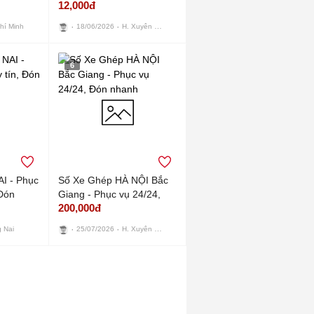
12,000đ
tín, An toàn
H. Xuyên Mộc
hí Minh
18/06/2026
6
I - Phục
Số Xe Ghép HÀ NỘI Bắc
 Đón
Giang - Phục vụ 24/24,
200,000đ
Đón nhanh
H. Xuyên Mộc
 Nai
25/07/2026