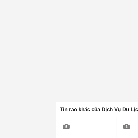
Tin rao khác của Dịch Vụ Du 
5
6