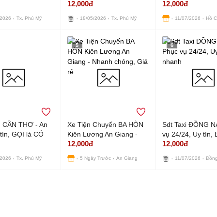
12,000đ
12,000đ
ỌI là CÓ
CÓ XE NGAY
Đón nhanh
/2026
Tx. Phú Mỹ
18/05/2026
Tx. Phú Mỹ
11/07/2026
Hồ C
5
6
n CẦN THƠ - An
Xe Tiện Chuyến BA HÒN
Sdt Taxi ĐỒNG NA
 tín, GỌI là CÓ
Kiên Lương An Giang -
vụ 24/24, Uy tín,
12,000đ
12,000đ
HÚT
Nhanh chóng, Giá rẻ
nhanh
/2026
Tx. Phú Mỹ
5 Ngày Trước
An Giang
11/07/2026
Đồng