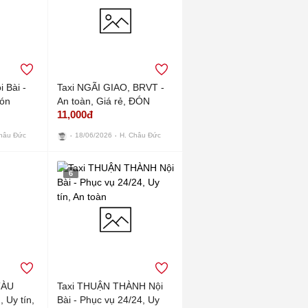
i Bài -
Taxi NGÃI GIAO, BRVT -
Đón
An toàn, Giá rẻ, ĐÓN
11,000đ
NHANH
hâu Đức
18/06/2026
H. Châu Đức
6
TÀU
Taxi THUẬN THÀNH Nội
 Uy tín,
Bài - Phục vụ 24/24, Uy