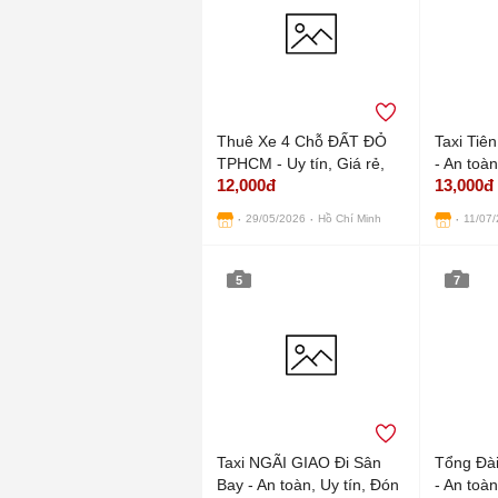
Thuê Xe 4 Chỗ ĐẤT ĐỎ
Taxi Ti
TPHCM - Uy tín, Giá rẻ,
- An toàn
12,000đ
13,000đ
GỌI là CÓ
nhanh
29/05/2026
Hồ Chí Minh
11/07
5
7
Taxi NGÃI GIAO Đi Sân
Tổng Đà
Bay - An toàn, Uy tín, Đón
- An toàn