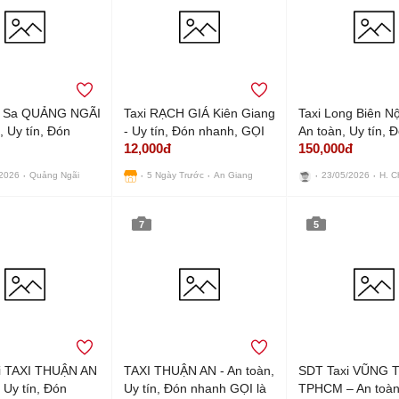
ên Sa QUẢNG NGÃI
Taxi RẠCH GIÁ Kiên Giang
Taxi Long Biên Nộ
, Uy tín, Đón
- Uy tín, Đón nhanh, GỌI
An toàn, Uy tín, 
12,000đ
150,000đ
là CÓ
nhanh
/2026
Quảng Ngãi
5 Ngày Trước
An Giang
23/05/2026
H. C
7
5
i TAXI THUẬN AN
TAXI THUẬN AN - An toàn,
SDT Taxi VŨNG 
 Uy tín, Đón
Uy tín, Đón nhanh GỌI là
TPHCM – An toàn,