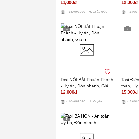
11,000đ
12,000đ
nhanh
nhanh G
18/06/2026
H. Châu Đức
18/05
6
5
Taxi NỘI BÀI Thuận Thành
Taxi Điệ
- Uy tín, Đón nhanh, Giá
toàn, Uy
12,000đ
15,000đ
rẻ
sau 5 P
H. Xuyên Mộc
18/06/2026
29/06
5