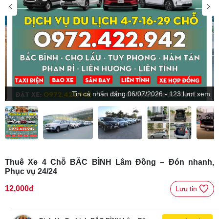
Tin
cá nhân
đăng
06/07/2026 - 123 lượt xem
Thuê Xe 4 Chỗ BẮC BÌNH Lâm Đồng – Đón nhanh,
Phục vụ 24/24
12,000đ
Lưu tin 