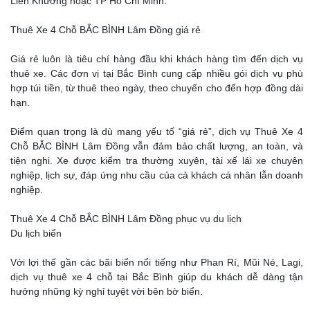
Liên Khương hoặc TP Hồ Chí Minh.
Thuê Xe 4 Chỗ BẮC BÌNH Lâm Đồng giá rẻ
Giá rẻ luôn là tiêu chí hàng đầu khi khách hàng tìm đến dịch vụ
thuê xe. Các đơn vị tại Bắc Bình cung cấp nhiều gói dịch vụ phù
hợp túi tiền, từ thuê theo ngày, theo chuyến cho đến hợp đồng dài
hạn.
Điểm quan trọng là dù mang yếu tố “giá rẻ”, dịch vụ Thuê Xe 4
Chỗ BẮC BÌNH Lâm Đồng vẫn đảm bảo chất lượng, an toàn, và
tiện nghi. Xe được kiểm tra thường xuyên, tài xế lái xe chuyên
nghiệp, lịch sự, đáp ứng nhu cầu của cả khách cá nhân lẫn doanh
nghiệp.
Thuê Xe 4 Chỗ BẮC BÌNH Lâm Đồng phục vụ du lịch
Du lịch biển
Với lợi thế gần các bãi biển nổi tiếng như Phan Rí, Mũi Né, Lagi,
dịch vụ thuê xe 4 chỗ tại Bắc Bình giúp du khách dễ dàng tận
hưởng những kỳ nghỉ tuyệt vời bên bờ biển.