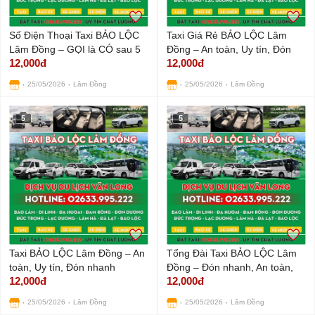
Số Điện Thoại Taxi BẢO LỘC
Taxi Giá Rẻ BẢO LỘC Lâm
Lâm Đồng – GỌI là CÓ sau 5
Đồng – An toàn, Uy tín, Đón
12,000đ
12,000đ
PHÚT
nhanh
25/05/2026
Lâm Đồng
25/05/2026
Lâm Đồng
5
5
Taxi BẢO LỘC Lâm Đồng – An
Tổng Đài Taxi BẢO LỘC Lâm
toàn, Uy tín, Đón nhanh
Đồng – Đón nhanh, An toàn,
12,000đ
12,000đ
Uy tín
25/05/2026
Lâm Đồng
25/05/2026
Lâm Đồng