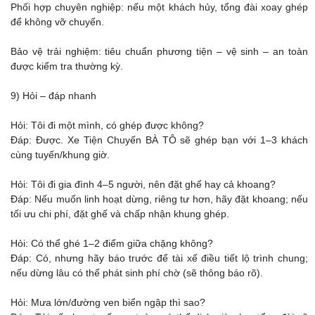
Phối hợp chuyên nghiệp: nếu một khách hủy, tổng đài xoay ghép
để không vỡ chuyến.
Bảo vệ trải nghiệm: tiêu chuẩn phương tiện – vệ sinh – an toàn
được kiểm tra thường kỳ.
9) Hỏi – đáp nhanh
Hỏi: Tôi đi một mình, có ghép được không?
Đáp: Được. Xe Tiện Chuyến BÀ TÔ sẽ ghép bạn với 1–3 khách
cùng tuyến/khung giờ.
Hỏi: Tôi đi gia đình 4–5 người, nên đặt ghế hay cả khoang?
Đáp: Nếu muốn linh hoạt dừng, riêng tư hơn, hãy đặt khoang; nếu
tối ưu chi phí, đặt ghế và chấp nhận khung ghép.
Hỏi: Có thể ghé 1–2 điểm giữa chặng không?
Đáp: Có, nhưng hãy báo trước để tài xế điều tiết lộ trình chung;
nếu dừng lâu có thể phát sinh phí chờ (sẽ thông báo rõ).
Hỏi: Mưa lớn/đường ven biển ngập thì sao?