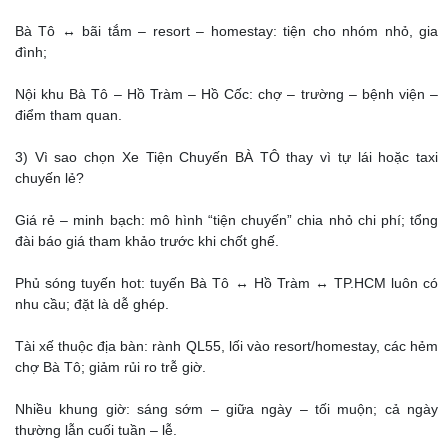
Bà Tô ↔ bãi tắm – resort – homestay: tiện cho nhóm nhỏ, gia
đình;
Nội khu Bà Tô – Hồ Tràm – Hồ Cốc: chợ – trường – bệnh viện –
điểm tham quan.
3) Vì sao chọn Xe Tiện Chuyến BÀ TÔ thay vì tự lái hoặc taxi
chuyến lẻ?
Giá rẻ – minh bạch: mô hình “tiện chuyến” chia nhỏ chi phí; tổng
đài báo giá tham khảo trước khi chốt ghế.
Phủ sóng tuyến hot: tuyến Bà Tô ↔ Hồ Tràm ↔ TP.HCM luôn có
nhu cầu; đặt là dễ ghép.
Tài xế thuộc địa bàn: rành QL55, lối vào resort/homestay, các hẻm
chợ Bà Tô; giảm rủi ro trễ giờ.
Nhiều khung giờ: sáng sớm – giữa ngày – tối muộn; cả ngày
thường lẫn cuối tuần – lễ.