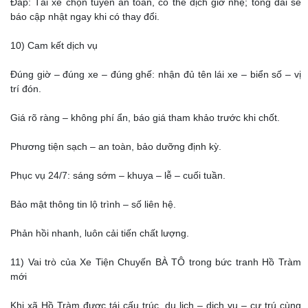
Đáp: Tài xế chọn tuyến an toàn, có thể dịch giờ nhẹ; tổng đài sẽ
báo cập nhật ngay khi có thay đổi.
10) Cam kết dịch vụ
Đúng giờ – đúng xe – đúng ghế: nhận đủ tên lái xe – biển số – vị
trí đón.
Giá rõ ràng – không phí ẩn, báo giá tham khảo trước khi chốt.
Phương tiện sạch – an toàn, bảo dưỡng định kỳ.
Phục vụ 24/7: sáng sớm – khuya – lễ – cuối tuần.
Bảo mật thông tin lộ trình – số liên hệ.
Phản hồi nhanh, luôn cải tiến chất lượng.
11) Vai trò của Xe Tiện Chuyến BÀ TÔ trong bức tranh Hồ Tràm
mới
Khi xã Hồ Tràm được tái cấu trúc, du lịch – dịch vụ – cư trú cùng