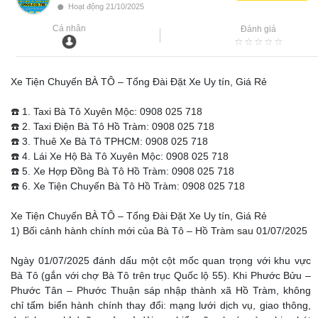
•
Hoạt động 21/10/2025
Cá nhân
Đánh giá
Xe Tiện Chuyến BÀ TÔ – Tổng Đài Đặt Xe Uy tín, Giá Rẻ
☎️ 1. Taxi Bà Tô Xuyên Mộc: 0908 025 718
☎️ 2. Taxi Điện Bà Tô Hồ Tràm: 0908 025 718
☎️ 3. Thuê Xe Bà Tô TPHCM: 0908 025 718
☎️ 4. Lái Xe Hộ Bà Tô Xuyên Mộc: 0908 025 718
☎️ 5. Xe Hợp Đồng Bà Tô Hồ Tràm: 0908 025 718
☎️ 6. Xe Tiện Chuyến Bà Tô Hồ Tràm: 0908 025 718
Xe Tiện Chuyến BÀ TÔ – Tổng Đài Đặt Xe Uy tín, Giá Rẻ
1) Bối cảnh hành chính mới của Bà Tô – Hồ Tràm sau 01/07/2025
Ngày 01/07/2025 đánh dấu một cột mốc quan trọng với khu vực
Bà Tô (gắn với chợ Bà Tô trên trục Quốc lộ 55). Khi Phước Bửu –
Phước Tân – Phước Thuận sáp nhập thành xã Hồ Tràm, không
chỉ tấm biển hành chính thay đổi: mạng lưới dịch vụ, giao thông,