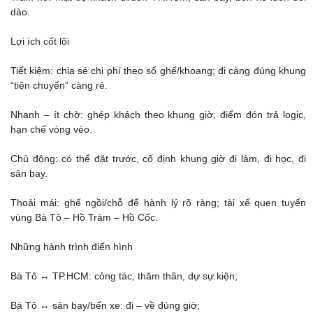
dào.
Lợi ích cốt lõi
Tiết kiệm: chia sẻ chi phí theo số ghế/khoang; đi càng đúng khung
“tiện chuyến” càng rẻ.
Nhanh – ít chờ: ghép khách theo khung giờ; điểm đón trả logic,
hạn chế vòng vèo.
Chủ động: có thể đặt trước, cố định khung giờ đi làm, đi học, đi
sân bay.
Thoải mái: ghế ngồi/chỗ để hành lý rõ ràng; tài xế quen tuyến
vùng Bà Tô – Hồ Tràm – Hồ Cốc.
Những hành trình điển hình
Bà Tô ↔ TP.HCM: công tác, thăm thân, dự sự kiện;
Bà Tô ↔ sân bay/bến xe: đi – về đúng giờ;