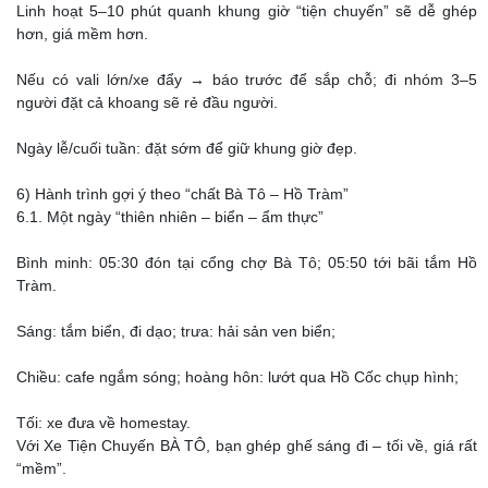
Linh hoạt 5–10 phút quanh khung giờ “tiện chuyến” sẽ dễ ghép
hơn, giá mềm hơn.
Nếu có vali lớn/xe đẩy → báo trước để sắp chỗ; đi nhóm 3–5
người đặt cả khoang sẽ rẻ đầu người.
Ngày lễ/cuối tuần: đặt sớm để giữ khung giờ đẹp.
6) Hành trình gợi ý theo “chất Bà Tô – Hồ Tràm”
6.1. Một ngày “thiên nhiên – biển – ẩm thực”
Bình minh: 05:30 đón tại cổng chợ Bà Tô; 05:50 tới bãi tắm Hồ
Tràm.
Sáng: tắm biển, đi dạo; trưa: hải sản ven biển;
Chiều: cafe ngắm sóng; hoàng hôn: lướt qua Hồ Cốc chụp hình;
Tối: xe đưa về homestay.
Với Xe Tiện Chuyến BÀ TÔ, bạn ghép ghế sáng đi – tối về, giá rất
“mềm”.