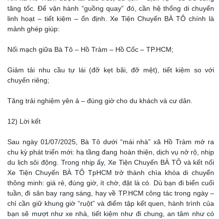
tăng tốc. Để vận hành “guồng quay” đó, cần hệ thống di chuyển
linh hoạt – tiết kiệm – ổn định. Xe Tiện Chuyến BÀ TÔ chính là
mảnh ghép giúp:
Nối mạch giữa Bà Tô – Hồ Tràm – Hồ Cốc – TP.HCM;
Giảm tải nhu cầu tự lái (đỡ kẹt bãi, đỡ mệt), tiết kiệm so với
chuyến riêng;
Tăng trải nghiệm yên ả – đúng giờ cho du khách và cư dân.
12) Lời kết
Sau ngày 01/07/2025, Bà Tô dưới “mái nhà” xã Hồ Tràm mở ra
chu kỳ phát triển mới: hạ tầng đang hoàn thiện, dịch vụ nở rộ, nhịp
du lịch sôi động. Trong nhịp ấy, Xe Tiện Chuyến BÀ TÔ và kết nối
Xe Tiện Chuyến BÀ TÔ TpHCM trở thành chìa khóa di chuyển
thông minh: giá rẻ, đúng giờ, ít chờ, đặt là có. Dù bạn đi biển cuối
tuần, đi sân bay rạng sáng, hay về TP.HCM công tác trong ngày –
chỉ cần giữ khung giờ “ruột” và điểm tập kết quen, hành trình của
bạn sẽ mượt như xe nhà, tiết kiệm như đi chung, an tâm như có