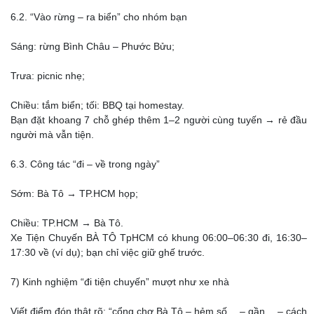
6.2. “Vào rừng – ra biển” cho nhóm bạn
Sáng: rừng Bình Châu – Phước Bửu;
Trưa: picnic nhẹ;
Chiều: tắm biển; tối: BBQ tại homestay.
Bạn đặt khoang 7 chỗ ghép thêm 1–2 người cùng tuyến → rẻ đầu
người mà vẫn tiện.
6.3. Công tác “đi – về trong ngày”
Sớm: Bà Tô → TP.HCM họp;
Chiều: TP.HCM → Bà Tô.
Xe Tiện Chuyến BÀ TÔ TpHCM có khung 06:00–06:30 đi, 16:30–
17:30 về (ví dụ); bạn chỉ việc giữ ghế trước.
7) Kinh nghiệm “đi tiện chuyến” mượt như xe nhà
Viết điểm đón thật rõ: “cổng chợ Bà Tô – hẻm số… – gần… – cách