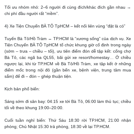
Tối ưu nhóm nhỏ: 2–6 người đi cùng đích/khác đích gần nhau →
chi phí đầu người rất “mềm”.
4) Xe Tiện Chuyến BÀ TÔ TpHCM – kết nối liên vùng “đặt là có”
Tuyến Bà Tô/Hồ Tràm ↔ TP.HCM là “xương sống” của dịch vụ. Xe
Tiện Chuyến BÀ TÔ TpHCM tổ chức khung giờ cố định trong ngày
(sớm – trưa – chiều – tối), ưu tiên điểm đón dễ tập kết: cổng chợ
Bà Tô, các ngã ba QL55, bãi gửi xe resort/homestay… Ở chiều
ngược lại, khi từ TP.HCM về Bà Tô/Hồ Tràm, xe tập kết ở những
điểm mốc trong nội đô (gần bến xe, bệnh viện, trung tâm mua
sắm) để đi – đón – ghép thuận tiện.
Kịch bản phổ biến:
Sáng sớm đi sân bay: 04:15 xe tới Bà Tô, 06:00 làm thủ tục; chiều
tối về theo khung 19:00–20:00.
Cuối tuần nghỉ biển: Thứ Sáu 18:30 rời TP.HCM, 21:00 nhận
phòng; Chủ Nhật 15:30 trả phòng, 18:30 về lại TP.HCM.