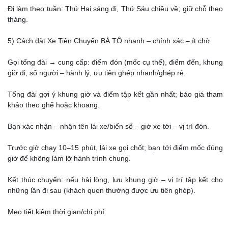
Đi làm theo tuần: Thứ Hai sáng đi, Thứ Sáu chiều về; giữ chỗ theo
tháng.
5) Cách đặt Xe Tiện Chuyến BÀ TÔ nhanh – chính xác – ít chờ
Gọi tổng đài → cung cấp: điểm đón (mốc cụ thể), điểm đến, khung
giờ đi, số người – hành lý, ưu tiên ghép nhanh/ghép rẻ.
Tổng đài gợi ý khung giờ và điểm tập kết gần nhất; báo giá tham
khảo theo ghế hoặc khoang.
Bạn xác nhận – nhận tên lái xe/biển số – giờ xe tới – vị trí đón.
Trước giờ chạy 10–15 phút, lái xe gọi chốt; bạn tới điểm mốc đúng
giờ để không làm lỡ hành trình chung.
Kết thúc chuyến: nếu hài lòng, lưu khung giờ – vị trí tập kết cho
những lần đi sau (khách quen thường được ưu tiên ghép).
Mẹo tiết kiệm thời gian/chi phí: