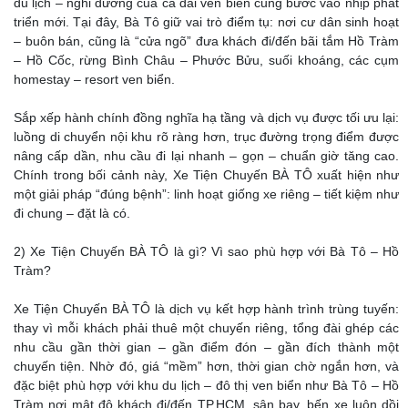
du lịch – nghỉ dưỡng của cả dải ven biển cũng bước vào nhịp phát
triển mới. Tại đây, Bà Tô giữ vai trò điểm tụ: nơi cư dân sinh hoạt
– buôn bán, cũng là “cửa ngõ” đưa khách đi/đến bãi tắm Hồ Tràm
– Hồ Cốc, rừng Bình Châu – Phước Bửu, suối khoáng, các cụm
homestay – resort ven biển.
Sắp xếp hành chính đồng nghĩa hạ tầng và dịch vụ được tối ưu lại:
luồng di chuyển nội khu rõ ràng hơn, trục đường trọng điểm được
nâng cấp dần, nhu cầu đi lại nhanh – gọn – chuẩn giờ tăng cao.
Chính trong bối cảnh này, Xe Tiện Chuyến BÀ TÔ xuất hiện như
một giải pháp “đúng bệnh”: linh hoạt giống xe riêng – tiết kiệm như
đi chung – đặt là có.
2) Xe Tiện Chuyến BÀ TÔ là gì? Vì sao phù hợp với Bà Tô – Hồ
Tràm?
Xe Tiện Chuyến BÀ TÔ là dịch vụ kết hợp hành trình trùng tuyến:
thay vì mỗi khách phải thuê một chuyến riêng, tổng đài ghép các
nhu cầu gần thời gian – gần điểm đón – gần đích thành một
chuyến tiện. Nhờ đó, giá “mềm” hơn, thời gian chờ ngắn hơn, và
đặc biệt phù hợp với khu du lịch – đô thị ven biển như Bà Tô – Hồ
Tràm nơi mật độ khách đi/đến TP.HCM, sân bay, bến xe luôn dồi