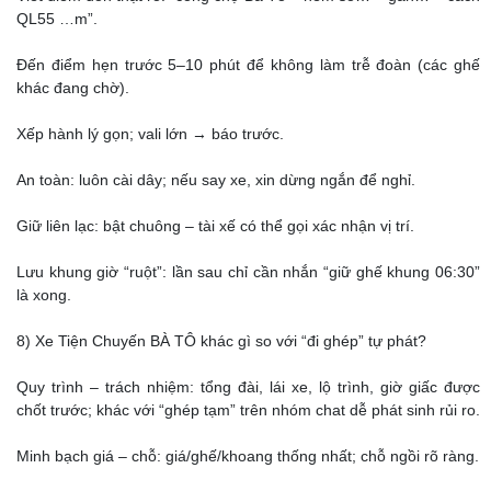
QL55 …m”.
Đến điểm hẹn trước 5–10 phút để không làm trễ đoàn (các ghế
khác đang chờ).
Xếp hành lý gọn; vali lớn → báo trước.
An toàn: luôn cài dây; nếu say xe, xin dừng ngắn để nghỉ.
Giữ liên lạc: bật chuông – tài xế có thể gọi xác nhận vị trí.
Lưu khung giờ “ruột”: lần sau chỉ cần nhắn “giữ ghế khung 06:30”
là xong.
8) Xe Tiện Chuyến BÀ TÔ khác gì so với “đi ghép” tự phát?
Quy trình – trách nhiệm: tổng đài, lái xe, lộ trình, giờ giấc được
chốt trước; khác với “ghép tạm” trên nhóm chat dễ phát sinh rủi ro.
Minh bạch giá – chỗ: giá/ghế/khoang thống nhất; chỗ ngồi rõ ràng.