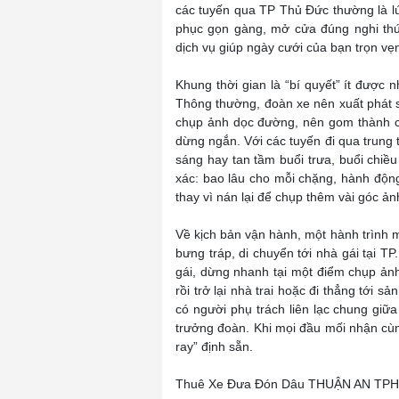
các tuyến qua TP Thủ Đức thường là lúc 
phục gọn gàng, mở cửa đúng nghi thứ
dịch vụ giúp ngày cưới của bạn trọn vẹ
Khung thời gian là “bí quyết” ít đư
Thông thường, đoàn xe nên xuất phát 
chụp ảnh dọc đường, nên gom thành cá
dừng ngắn. Với các tuyến đi qua trung 
sáng hay tan tầm buổi trưa, buổi chiều
xác: bao lâu cho mỗi chặng, hành động
thay vì nán lại để chụp thêm vài góc ản
Về kịch bản vận hành, một hành trình 
bưng tráp, di chuyển tới nhà gái tại T
gái, dừng nhanh tại một điểm chụp ảnh
rồi trở lại nhà trai hoặc đi thẳng tớ
có người phụ trách liên lạc chung giữa
trưởng đoàn. Khi mọi đầu mối nhận cùn
ray” định sẵn.
Thuê Xe Đưa Đón Dâu THUẬN AN TPHC