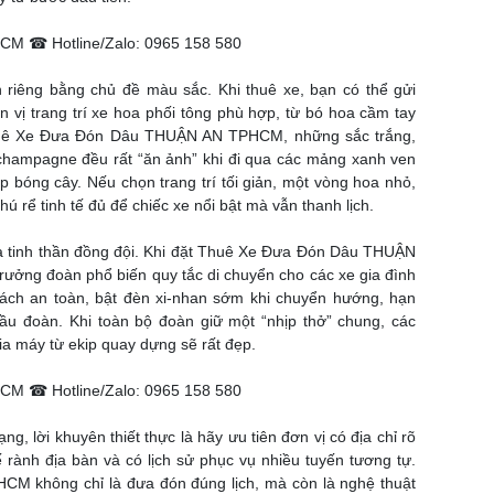
M ☎ Hotline/Zalo: 0965 158 580
 riêng bằng chủ đề màu sắc. Khi thuê xe, bạn có thể gửi
 vị trang trí xe hoa phối tông phù hợp, từ bó hoa cầm tay
Thuê Xe Đưa Đón Dâu THUẬN AN TPHCM, những sắc trắng,
champagne đều rất “ăn ảnh” khi đi qua các mảng xanh ven
bóng cây. Nếu chọn trang trí tối giản, một vòng hoa nhỏ,
chú rể tinh tế đủ để chiếc xe nổi bật mà vẫn thanh lịch.
là tinh thần đồng đội. Khi đặt Thuê Xe Đưa Đón Dâu THUẬN
rưởng đoàn phổ biến quy tắc di chuyển cho các xe gia đình
cách an toàn, bật đèn xi-nhan sớm khi chuyển hướng, hạn
ầu đoàn. Khi toàn bộ đoàn giữ một “nhịp thở” chung, các
ia máy từ ekip quay dựng sẽ rất đẹp.
M ☎ Hotline/Zalo: 0965 158 580
g, lời khuyên thiết thực là hãy ưu tiên đơn vị có địa chỉ rõ
ế rành địa bàn và có lịch sử phục vụ nhiều tuyến tương tự.
 không chỉ là đưa đón đúng lịch, mà còn là nghệ thuật