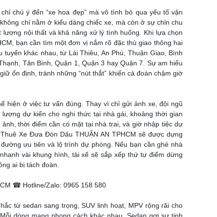
 chỉ chú ý đến “xe hoa đẹp” mà vô tình bỏ qua yếu tố vận
 không chỉ nằm ở kiểu dáng chiếc xe, mà còn ở sự chỉn chu
hất lượng nội thất và khả năng xử lý tình huống. Khi lựa chọn
 bạn cần tìm một đơn vị nắm rõ đặc thù giao thông hai
u tuyến khác nhau, từ Lái Thiêu, An Phú, Thuận Giao, Bình
Thạnh, Tân Bình, Quận 1, Quận 3 hay Quận 7. Sự am hiểu
 giữ ổn định, tránh những “nút thắt” khiến cả đoàn chậm giờ
ể hiện ở việc tư vấn đúng. Thay vì chỉ gửi ảnh xe, đội ngũ
i lượng dự kiến cho nghi thức tại nhà gái, khoảng thời gian
ảnh, thời điểm cần có mặt tại nhà trai, và giờ nhập tiệc dự
ạch Thuê Xe Đưa Đón Dâu THUẬN AN TPHCM sẽ được dựng
n đường ưu tiên và lộ trình dự phòng. Nếu bạn cần ghé nhà
nhanh vài khung hình, tài xế sẽ sắp xếp thứ tự điểm dừng
ng ai bị tách đoàn.
M ☎ Hotline/Zalo: 0965 158 580
hắc từ sedan sang trọng, SUV linh hoạt, MPV rộng rãi cho
. Mỗi dòng mang phong cách khác nhau. Sedan gợi sự tinh