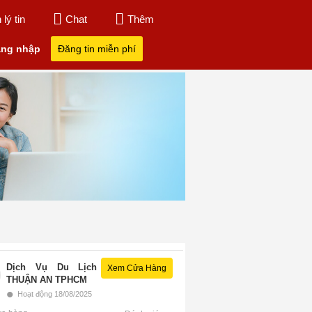
lý tin
Chat
Thêm
ng nhập
Đăng tin miễn phí
Dịch Vụ Du Lịch
Xem Cửa Hàng
THUẬN AN TPHCM
•
Hoạt động 18/08/2025