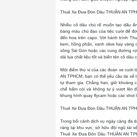
Thuê Xe Đưa Đón Dâu THUẬN AN TPHC
Nhiều cô dâu chú rể muốn tạo dấu ấn
bảng màu chủ đạo của tiệc cưới để đơn
đến hoa trên capo. Với hành trình 
kem, hồng phấn, xanh olive hay vàng 
sông Sài Gòn hoặc các cung đường rợp 
dải lụa chất liệu tốt và biển tên cô dâu 
Một điểm thú vị của các đoàn xe cưới 
AN TPHCM, bạn có thể yêu cầu tài xế t
tự tham gia. Chẳng hạn, giữ khoảng 
chế bấm còi và không tự ý vượt lên đ
khung hình quay flycam hoặc các shot l
Thuê Xe Đưa Đón Dâu THUẬN AN TPHC
Trong bối cảnh dịch vụ ngày càng đa dạn
ràng tại khu vực, sở hữu đội ngũ tài x
Thuê Xe Đưa Đón Dâu THUẬN AN TPHCM