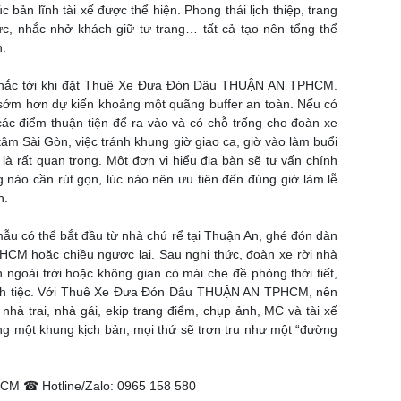
bản lĩnh tài xế được thể hiện. Phong thái lịch thiệp, trang
c, nhắc nhở khách giữ tư trang… tất cả tạo nên tổng thể
n.
ợc nhắc tới khi đặt Thuê Xe Đưa Đón Dâu THUẬN AN TPHCM.
sớm hơn dự kiến khoảng một quãng buffer an toàn. Nếu có
c điểm thuận tiện để ra vào và có chỗ trống cho đoàn xe
tâm Sài Gòn, việc tránh khung giờ giao ca, giờ vào làm buổi
 là rất quan trọng. Một đơn vị hiểu địa bàn sẽ tư vấn chính
 nào cần rút gọn, lúc nào nên ưu tiên đến đúng giờ làm lễ
h.
mẫu có thể bắt đầu từ nhà chú rể tại Thuận An, ghé đón dàn
P.HCM hoặc chiều ngược lại. Sau nghi thức, đoàn xe rời nhà
 ngoài trời hoặc không gian có mái che đề phòng thời tiết,
i sảnh tiệc. Với Thuê Xe Đưa Đón Dâu THUẬN AN TPHCM, nên
 nhà trai, nhà gái, ekip trang điểm, chụp ảnh, MC và tài xế
g một khung kịch bản, mọi thứ sẽ trơn tru như một “đường
M ☎ Hotline/Zalo: 0965 158 580