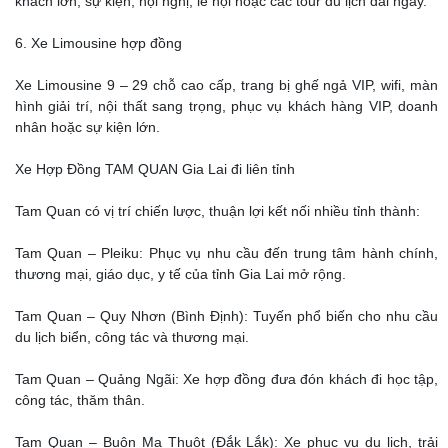
khách lớn, sự kiện, hội nghị, lễ hội hoặc các tour du lịch dài ngày.
6. Xe Limousine hợp đồng
Xe Limousine 9 – 29 chỗ cao cấp, trang bị ghế ngả VIP, wifi, màn
hình giải trí, nội thất sang trọng, phục vụ khách hàng VIP, doanh
nhân hoặc sự kiện lớn.
Xe Hợp Đồng TAM QUAN Gia Lai đi liên tỉnh
Tam Quan có vị trí chiến lược, thuận lợi kết nối nhiều tỉnh thành:
Tam Quan – Pleiku: Phục vụ nhu cầu đến trung tâm hành chính,
thương mại, giáo dục, y tế của tỉnh Gia Lai mở rộng.
Tam Quan – Quy Nhơn (Bình Định): Tuyến phổ biến cho nhu cầu
du lịch biển, công tác và thương mại.
Tam Quan – Quảng Ngãi: Xe hợp đồng đưa đón khách đi học tập,
công tác, thăm thân.
Tam Quan – Buôn Ma Thuột (Đắk Lắk): Xe phục vụ du lịch, trải