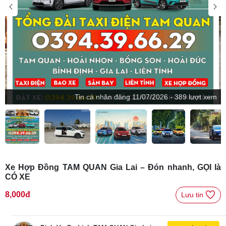
Tin
cá nhân
đăng
11/07/2026 - 389 lượt xem
Xe Hợp Đồng TAM QUAN Gia Lai – Đón nhanh, GỌI là
CÓ XE
8,000đ
Lưu tin 