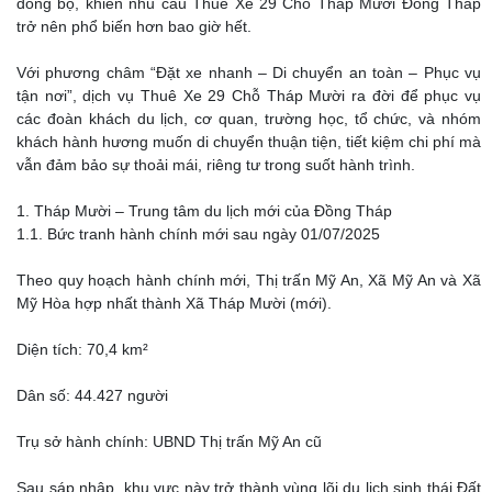
đồng bộ, khiến nhu cầu Thuê Xe 29 Chỗ Tháp Mười Đồng Tháp
trở nên phổ biến hơn bao giờ hết.
Với phương châm “Đặt xe nhanh – Di chuyển an toàn – Phục vụ
tận nơi”, dịch vụ Thuê Xe 29 Chỗ Tháp Mười ra đời để phục vụ
các đoàn khách du lịch, cơ quan, trường học, tổ chức, và nhóm
khách hành hương muốn di chuyển thuận tiện, tiết kiệm chi phí mà
vẫn đảm bảo sự thoải mái, riêng tư trong suốt hành trình.
1. Tháp Mười – Trung tâm du lịch mới của Đồng Tháp
1.1. Bức tranh hành chính mới sau ngày 01/07/2025
Theo quy hoạch hành chính mới, Thị trấn Mỹ An, Xã Mỹ An và Xã
Mỹ Hòa hợp nhất thành Xã Tháp Mười (mới).
Diện tích: 70,4 km²
Dân số: 44.427 người
Trụ sở hành chính: UBND Thị trấn Mỹ An cũ
Sau sáp nhập, khu vực này trở thành vùng lõi du lịch sinh thái Đất