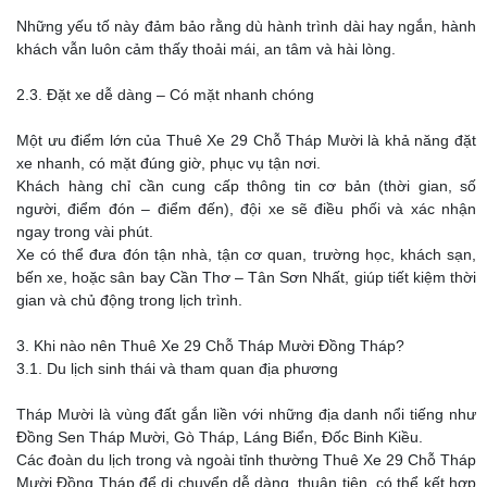
Những yếu tố này đảm bảo rằng dù hành trình dài hay ngắn, hành
khách vẫn luôn cảm thấy thoải mái, an tâm và hài lòng.
2.3. Đặt xe dễ dàng – Có mặt nhanh chóng
Một ưu điểm lớn của Thuê Xe 29 Chỗ Tháp Mười là khả năng đặt
xe nhanh, có mặt đúng giờ, phục vụ tận nơi.
Khách hàng chỉ cần cung cấp thông tin cơ bản (thời gian, số
người, điểm đón – điểm đến), đội xe sẽ điều phối và xác nhận
ngay trong vài phút.
Xe có thể đưa đón tận nhà, tận cơ quan, trường học, khách sạn,
bến xe, hoặc sân bay Cần Thơ – Tân Sơn Nhất, giúp tiết kiệm thời
gian và chủ động trong lịch trình.
3. Khi nào nên Thuê Xe 29 Chỗ Tháp Mười Đồng Tháp?
3.1. Du lịch sinh thái và tham quan địa phương
Tháp Mười là vùng đất gắn liền với những địa danh nổi tiếng như
Đồng Sen Tháp Mười, Gò Tháp, Láng Biển, Đốc Binh Kiều.
Các đoàn du lịch trong và ngoài tỉnh thường Thuê Xe 29 Chỗ Tháp
Mười Đồng Tháp để di chuyển dễ dàng, thuận tiện, có thể kết hợp