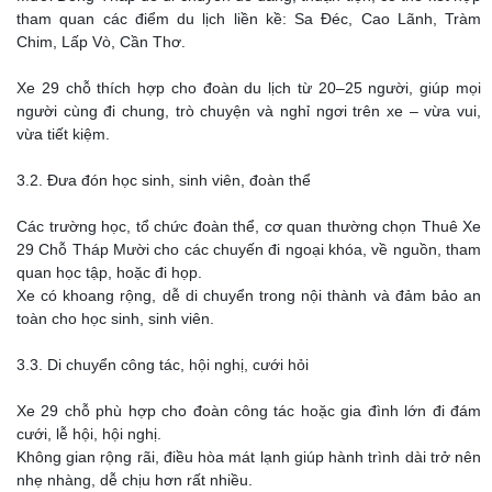
tham quan các điểm du lịch liền kề: Sa Đéc, Cao Lãnh, Tràm
Chim, Lấp Vò, Cần Thơ.
Xe 29 chỗ thích hợp cho đoàn du lịch từ 20–25 người, giúp mọi
người cùng đi chung, trò chuyện và nghỉ ngơi trên xe – vừa vui,
vừa tiết kiệm.
3.2. Đưa đón học sinh, sinh viên, đoàn thể
Các trường học, tổ chức đoàn thể, cơ quan thường chọn Thuê Xe
29 Chỗ Tháp Mười cho các chuyến đi ngoại khóa, về nguồn, tham
quan học tập, hoặc đi họp.
Xe có khoang rộng, dễ di chuyển trong nội thành và đảm bảo an
toàn cho học sinh, sinh viên.
3.3. Di chuyển công tác, hội nghị, cưới hỏi
Xe 29 chỗ phù hợp cho đoàn công tác hoặc gia đình lớn đi đám
cưới, lễ hội, hội nghị.
Không gian rộng rãi, điều hòa mát lạnh giúp hành trình dài trở nên
nhẹ nhàng, dễ chịu hơn rất nhiều.