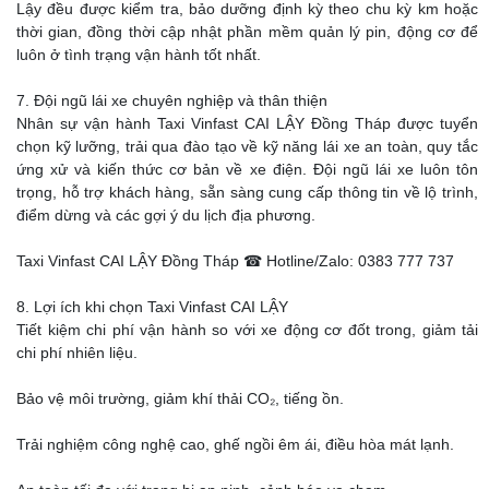
Lậy đều được kiểm tra, bảo dưỡng định kỳ theo chu kỳ km hoặc
thời gian, đồng thời cập nhật phần mềm quản lý pin, động cơ để
luôn ở tình trạng vận hành tốt nhất.
7. Đội ngũ lái xe chuyên nghiệp và thân thiện
Nhân sự vận hành Taxi Vinfast CAI LẬY Đồng Tháp được tuyển
chọn kỹ lưỡng, trải qua đào tạo về kỹ năng lái xe an toàn, quy tắc
ứng xử và kiến thức cơ bản về xe điện. Đội ngũ lái xe luôn tôn
trọng, hỗ trợ khách hàng, sẵn sàng cung cấp thông tin về lộ trình,
điểm dừng và các gợi ý du lịch địa phương.
Taxi Vinfast CAI LẬY Đồng Tháp ☎ Hotline/Zalo: 0383 777 737
8. Lợi ích khi chọn Taxi Vinfast CAI LẬY
Tiết kiệm chi phí vận hành so với xe động cơ đốt trong, giảm tải
chi phí nhiên liệu.
Bảo vệ môi trường, giảm khí thải CO₂, tiếng ồn.
Trải nghiệm công nghệ cao, ghế ngồi êm ái, điều hòa mát lạnh.