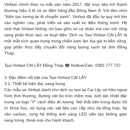
Vinfast chính thức ra mắt vào năm 2017, đặt mục tiêu trở thành
thương hiệu ô tô và xe điện hàng đầu Đông Nam Á. Với tầm nhìn
“Kiến tạo tương lai di chuyển xanh”, Vinfast đã đầu tư quy mô lớn
vào nghiên cứu, phát triển và sản xuất xe điện thông minh. Hệ
sinh thái Vinfast không chỉ bao gồm xe cá nhân mà còn mở rộng
sang phân khúc taxi, xe buýt điện. Dịch vụ Taxi Vinfast CAI LẬY là
một mắt xích quan trọng trong chiến lược lan tỏa giá trị bền vững,
góp phần thúc đẩy chuyển đổi năng lượng xanh tại tỉnh Đồng
Tháp.
Taxi Vinfast CAI LẬY Đồng Tháp ☎ Hotline/Zalo: 0383 777 737
3. Đặc điểm nổi bật của Taxi Vinfast CAI LẬY
3.1. Thiết kế hiện đại, sang trọng
Các mẫu xe Vinfast dành cho dịch vụ taxi tại Cai Lậy sở hữu ngoại
hình thời thượng, đường nét bo tròn mềm mại, lưới tản nhiệt đặc
trưng và logo “V” cách điệu ấn tượng. Nội thất bên trong được bố
trí khoa học, sử dụng các vật liệu cao cấp như da tổng hợp, ốp
vân carbon, cùng hệ thống ánh sáng LED viền tạo không gian
sang trọng, thoải mái cho hành khách.