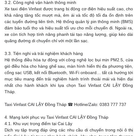
3.2. Công nghệ vận hành thông minh
Xe taxi điện Vinfast được trang bị động cơ điện hiệu suất cao, cho
khả năng tăng tốc mượt mà, êm ái và tốc độ tối đa ổn định trên
các tuyến đường liên tỉnh. Hệ thống quản lý pin thông minh (BMS)
đảm bảo tuổi thọ và hiệu suất tối ưu cho mỗi chuyến đi. Ngoài ra,
xe còn tích hợp tính năng phanh tái tạo năng lượng, giúp kéo dài
quãng đường di chuyển chỉ với một lần sạc.
3.3. Tiện nghi và trải nghiệm khách hàng
Hệ thống điều hòa tự động với công nghệ lọc bụi mịn PM2.5, cửa
gió điều hòa cho hàng ghế sau, màn hình hiển thị đa phương tiện,
cổng sạc USB, kết nối Bluetooth, Wi-Fi onboard… tất cả hướng tới
mục tiêu mang đến trải nghiệm hành trình thoải mái và hiện đại
nhất cho hành khách khi lựa chọn Taxi Vinfast CAI LẬY Đồng
Tháp.
Taxi Vinfast CAI LẬY Đồng Tháp ☎ Hotline/Zalo: 0383 777 737
4. Mạng lưới phục vụ Taxi Vinfast CAI LẬY Đồng Tháp
4.1. Khu vực trọng điểm tại Cai Lậy
Dịch vụ tập trung đáp ứng các nhu cầu di chuyển trong nội ô thị