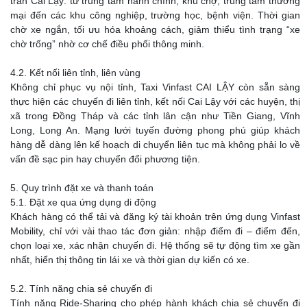
trấn Cai Lậy: từ trung tâm hành chính, khu chợ, trung tâm thương
mại đến các khu công nghiệp, trường học, bệnh viện. Thời gian
chờ xe ngắn, tối ưu hóa khoảng cách, giảm thiểu tình trạng “xe
chờ trống” nhờ cơ chế điều phối thông minh.
4.2. Kết nối liên tỉnh, liên vùng
Không chỉ phục vụ nội tỉnh, Taxi Vinfast CAI LẬY còn sẵn sàng
thực hiện các chuyến đi liên tỉnh, kết nối Cai Lậy với các huyện, thị
xã trong Đồng Tháp và các tỉnh lân cận như Tiền Giang, Vĩnh
Long, Long An. Mạng lưới tuyến đường phong phú giúp khách
hàng dễ dàng lên kế hoạch di chuyển liên tục mà không phải lo về
vấn đề sạc pin hay chuyển đổi phương tiện.
5. Quy trình đặt xe và thanh toán
5.1. Đặt xe qua ứng dụng di động
Khách hàng có thể tải và đăng ký tài khoản trên ứng dụng Vinfast
Mobility, chỉ với vài thao tác đơn giản: nhập điểm đi – điểm đến,
chọn loại xe, xác nhận chuyến đi. Hệ thống sẽ tự động tìm xe gần
nhất, hiển thị thông tin lái xe và thời gian dự kiến có xe.
5.2. Tính năng chia sẻ chuyến đi
Tính năng Ride-Sharing cho phép hành khách chia sẻ chuyến đi