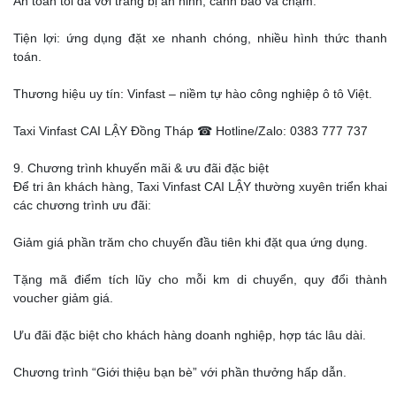
An toàn tối đa với trang bị an ninh, cảnh báo va chạm.
Tiện lợi: ứng dụng đặt xe nhanh chóng, nhiều hình thức thanh
toán.
Thương hiệu uy tín: Vinfast – niềm tự hào công nghiệp ô tô Việt.
Taxi Vinfast CAI LẬY Đồng Tháp ☎ Hotline/Zalo: 0383 777 737
9. Chương trình khuyến mãi & ưu đãi đặc biệt
Để tri ân khách hàng, Taxi Vinfast CAI LẬY thường xuyên triển khai
các chương trình ưu đãi:
Giảm giá phần trăm cho chuyến đầu tiên khi đặt qua ứng dụng.
Tặng mã điểm tích lũy cho mỗi km di chuyển, quy đổi thành
voucher giảm giá.
Ưu đãi đặc biệt cho khách hàng doanh nghiệp, hợp tác lâu dài.
Chương trình “Giới thiệu bạn bè” với phần thưởng hấp dẫn.