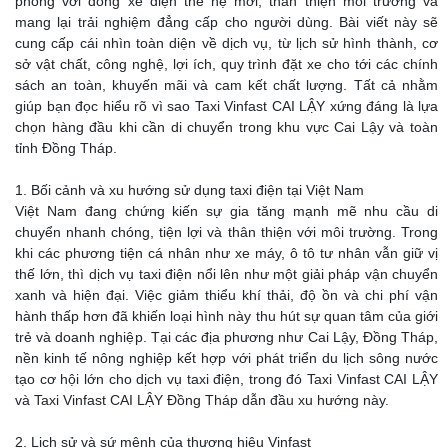
phong với dòng xe điện thế hệ mới, thân thiện môi trường và
mang lại trải nghiệm đẳng cấp cho người dùng. Bài viết này sẽ
cung cấp cái nhìn toàn diện về dịch vụ, từ lịch sử hình thành, cơ
sở vật chất, công nghệ, lợi ích, quy trình đặt xe cho tới các chính
sách an toàn, khuyến mãi và cam kết chất lượng. Tất cả nhằm
giúp bạn đọc hiểu rõ vì sao Taxi Vinfast CAI LẬY xứng đáng là lựa
chọn hàng đầu khi cần di chuyển trong khu vực Cai Lậy và toàn
tỉnh Đồng Tháp.
1. Bối cảnh và xu hướng sử dụng taxi điện tại Việt Nam
Việt Nam đang chứng kiến sự gia tăng mạnh mẽ nhu cầu di
chuyển nhanh chóng, tiện lợi và thân thiện với môi trường. Trong
khi các phương tiện cá nhân như xe máy, ô tô tư nhân vẫn giữ vị
thế lớn, thì dịch vụ taxi điện nổi lên như một giải pháp vận chuyển
xanh và hiện đại. Việc giảm thiểu khí thải, độ ồn và chi phí vận
hành thấp hơn đã khiến loại hình này thu hút sự quan tâm của giới
trẻ và doanh nghiệp. Tại các địa phương như Cai Lậy, Đồng Tháp,
nền kinh tế nông nghiệp kết hợp với phát triển du lịch sông nước
tạo cơ hội lớn cho dịch vụ taxi điện, trong đó Taxi Vinfast CAI LẬY
và Taxi Vinfast CAI LẬY Đồng Tháp dẫn đầu xu hướng này.
2. Lịch sử và sứ mệnh của thương hiệu Vinfast