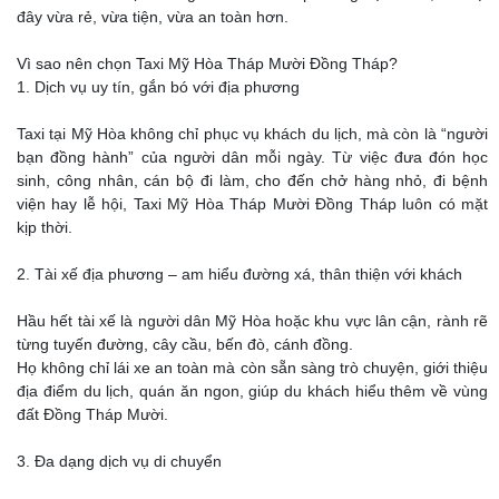
đây vừa rẻ, vừa tiện, vừa an toàn hơn.
Vì sao nên chọn Taxi Mỹ Hòa Tháp Mười Đồng Tháp?
1. Dịch vụ uy tín, gắn bó với địa phương
Taxi tại Mỹ Hòa không chỉ phục vụ khách du lịch, mà còn là “người
bạn đồng hành” của người dân mỗi ngày. Từ việc đưa đón học
sinh, công nhân, cán bộ đi làm, cho đến chở hàng nhỏ, đi bệnh
viện hay lễ hội, Taxi Mỹ Hòa Tháp Mười Đồng Tháp luôn có mặt
kịp thời.
2. Tài xế địa phương – am hiểu đường xá, thân thiện với khách
Hầu hết tài xế là người dân Mỹ Hòa hoặc khu vực lân cận, rành rẽ
từng tuyến đường, cây cầu, bến đò, cánh đồng.
Họ không chỉ lái xe an toàn mà còn sẵn sàng trò chuyện, giới thiệu
địa điểm du lịch, quán ăn ngon, giúp du khách hiểu thêm về vùng
đất Đồng Tháp Mười.
3. Đa dạng dịch vụ di chuyển