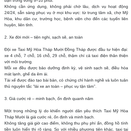
bạn trong vòng 5–10 phút.
Không cần ứng dụng, không phải chờ lâu, dịch vụ hoạt động
24/24, sẵn sàng phục vụ ở mọi khu vực: từ trung tâm xã, chợ Mỹ
Hòa, khu dân cư, trường học, bệnh viện cho đến các tuyến liên
huyện, liên tỉnh.
2. Xe đời mới – tiện nghi, sạch sẽ, an toàn
Đội xe Taxi Mỹ Hòa Tháp Mười Đồng Tháp được đầu tư hiện đại:
xe 4 chỗ, 7 chỗ, 16 chỗ, 29 chỗ, thậm chí cả taxi điện thân thiện
với môi trường.
Mỗi xe đều được bảo dưỡng định kỳ, vệ sinh sạch sẽ, điều hòa
mát lạnh, ghế da êm ái.
Tài xế được đào tạo bài bản, có chứng chỉ hành nghề và luôn tuân
thủ nguyên tắc “lái xe an toàn – phục vụ tận tâm”.
3. Giá cước rẻ – minh bạch, ổn định quanh năm
Một trong những lý do khiến người dân yêu thích Taxi Mỹ Hòa
Tháp Mười là giá cước rẻ, ổn định và minh bạch.
Không tăng giá giờ cao điểm, không thu phụ phí ẩn, đồng hồ tính
tiền luôn hiển thị rõ ràng. So với nhiều phương tiện khác, taxi tại