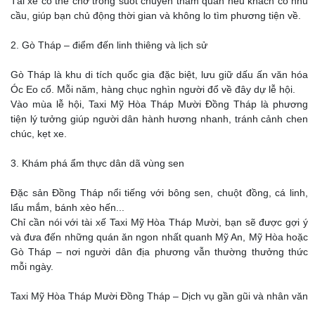
Tài xế có thể chờ trong suốt chuyến tham quan nếu khách có nhu
cầu, giúp bạn chủ động thời gian và không lo tìm phương tiện về.
2. Gò Tháp – điểm đến linh thiêng và lịch sử
Gò Tháp là khu di tích quốc gia đặc biệt, lưu giữ dấu ấn văn hóa
Óc Eo cổ. Mỗi năm, hàng chục nghìn người đổ về đây dự lễ hội.
Vào mùa lễ hội, Taxi Mỹ Hòa Tháp Mười Đồng Tháp là phương
tiện lý tưởng giúp người dân hành hương nhanh, tránh cảnh chen
chúc, kẹt xe.
3. Khám phá ẩm thực dân dã vùng sen
Đặc sản Đồng Tháp nổi tiếng với bông sen, chuột đồng, cá linh,
lẩu mắm, bánh xèo hến...
Chỉ cần nói với tài xế Taxi Mỹ Hòa Tháp Mười, bạn sẽ được gợi ý
và đưa đến những quán ăn ngon nhất quanh Mỹ An, Mỹ Hòa hoặc
Gò Tháp – nơi người dân địa phương vẫn thường thưởng thức
mỗi ngày.
Taxi Mỹ Hòa Tháp Mười Đồng Tháp – Dịch vụ gần gũi và nhân văn