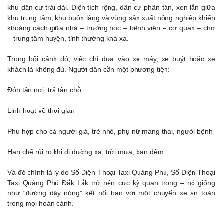
khu dân cư trải dài. Diện tích rộng, dân cư phân tán, xen lẫn giữa
khu trung tâm, khu buôn làng và vùng sản xuất nông nghiệp khiến
khoảng cách giữa nhà – trường học – bệnh viện – cơ quan – chợ
– trung tâm huyện, tỉnh thường khá xa.
Trong bối cảnh đó, việc chỉ dựa vào xe máy, xe buýt hoặc xe
khách là không đủ. Người dân cần một phương tiện:
Đón tận nơi, trả tận chỗ
Linh hoạt về thời gian
Phù hợp cho cả người già, trẻ nhỏ, phụ nữ mang thai, người bệnh
Hạn chế rủi ro khi đi đường xa, trời mưa, ban đêm
Và đó chính là lý do Số Điện Thoại Taxi Quảng Phú, Số Điện Thoại
Taxi Quảng Phú Đắk Lắk trở nên cực kỳ quan trọng – nó giống
như “đường dây nóng” kết nối bạn với một chuyến xe an toàn
trong mọi hoàn cảnh.