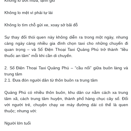
Không lo ướt mưa, lạnh gió
Không lo mệt vì phải tự lái
Không lo tìm chỗ gửi xe, xoay sở bãi đỗ
Sự thay đổi thói quen này không diễn ra trong một ngày, nhưng
càng ngày càng nhiều gia đình chọn taxi cho những chuyến đi
quan trọng – và Số Điện Thoại Taxi Quảng Phú trở thành “liều
thuốc an tâm” mỗi khi cần di chuyển.
2. Số Điện Thoại Taxi Quảng Phú – “cầu nối” giữa buôn làng và
trung tâm
2.1. Đưa đón người dân từ thôn buôn ra trung tâm
Quảng Phú có nhiều thôn buôn, khu dân cư nằm cách xa trung
tâm xã, cách trung tâm huyện, thành phố hàng chục cây số. Đối
với người trẻ, chuyện chạy xe máy đường dài có thể là quen
thuộc; nhưng với:
Người lớn tuổi