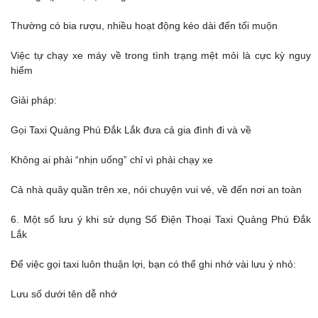
Thường có bia rượu, nhiều hoạt động kéo dài đến tối muộn
Việc tự chạy xe máy về trong tình trạng mệt mỏi là cực kỳ nguy
hiểm
Giải pháp:
Gọi Taxi Quảng Phú Đắk Lắk đưa cả gia đình đi và về
Không ai phải “nhịn uống” chỉ vì phải chạy xe
Cả nhà quây quần trên xe, nói chuyện vui vẻ, về đến nơi an toàn
6. Một số lưu ý khi sử dụng Số Điện Thoại Taxi Quảng Phú Đắk
Lắk
Để việc gọi taxi luôn thuận lợi, bạn có thể ghi nhớ vài lưu ý nhỏ:
Lưu số dưới tên dễ nhớ