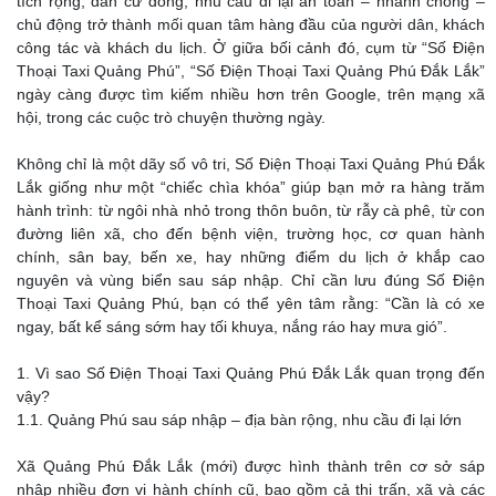
tích rộng, dân cư đông, nhu cầu đi lại an toàn – nhanh chóng –
chủ động trở thành mối quan tâm hàng đầu của người dân, khách
công tác và khách du lịch. Ở giữa bối cảnh đó, cụm từ “Số Điện
Thoại Taxi Quảng Phú”, “Số Điện Thoại Taxi Quảng Phú Đắk Lắk”
ngày càng được tìm kiếm nhiều hơn trên Google, trên mạng xã
hội, trong các cuộc trò chuyện thường ngày.
Không chỉ là một dãy số vô tri, Số Điện Thoại Taxi Quảng Phú Đắk
Lắk giống như một “chiếc chìa khóa” giúp bạn mở ra hàng trăm
hành trình: từ ngôi nhà nhỏ trong thôn buôn, từ rẫy cà phê, từ con
đường liên xã, cho đến bệnh viện, trường học, cơ quan hành
chính, sân bay, bến xe, hay những điểm du lịch ở khắp cao
nguyên và vùng biển sau sáp nhập. Chỉ cần lưu đúng Số Điện
Thoại Taxi Quảng Phú, bạn có thể yên tâm rằng: “Cần là có xe
ngay, bất kể sáng sớm hay tối khuya, nắng ráo hay mưa gió”.
1. Vì sao Số Điện Thoại Taxi Quảng Phú Đắk Lắk quan trọng đến
vậy?
1.1. Quảng Phú sau sáp nhập – địa bàn rộng, nhu cầu đi lại lớn
Xã Quảng Phú Đắk Lắk (mới) được hình thành trên cơ sở sáp
nhập nhiều đơn vị hành chính cũ, bao gồm cả thị trấn, xã và các