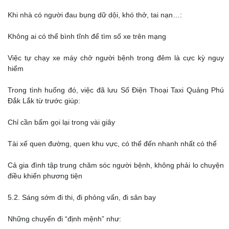
Khi nhà có người đau bụng dữ dội, khó thở, tai nạn…:
Không ai có thể bình tĩnh để tìm số xe trên mạng
Việc tự chạy xe máy chở người bệnh trong đêm là cực kỳ nguy
hiểm
Trong tình huống đó, việc đã lưu Số Điện Thoại Taxi Quảng Phú
Đắk Lắk từ trước giúp:
Chỉ cần bấm gọi lại trong vài giây
Tài xế quen đường, quen khu vực, có thể đến nhanh nhất có thể
Cả gia đình tập trung chăm sóc người bệnh, không phải lo chuyện
điều khiển phương tiện
5.2. Sáng sớm đi thi, đi phỏng vấn, đi sân bay
Những chuyến đi “định mệnh” như: