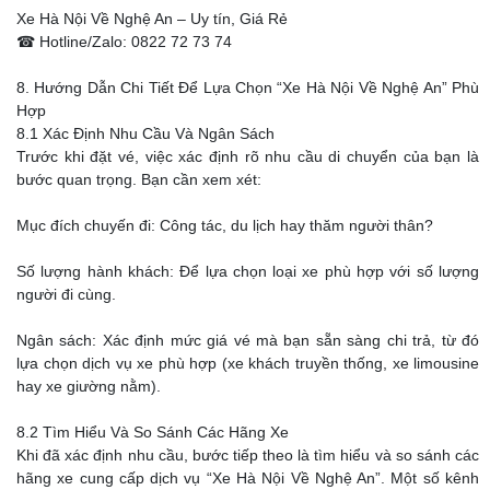
Xe Hà Nội Về Nghệ An – Uy tín, Giá Rẻ
☎ Hotline/Zalo: 0822 72 73 74
8. Hướng Dẫn Chi Tiết Để Lựa Chọn “Xe Hà Nội Về Nghệ An” Phù
Hợp
8.1 Xác Định Nhu Cầu Và Ngân Sách
Trước khi đặt vé, việc xác định rõ nhu cầu di chuyển của bạn là
bước quan trọng. Bạn cần xem xét:
Mục đích chuyến đi: Công tác, du lịch hay thăm người thân?
Số lượng hành khách: Để lựa chọn loại xe phù hợp với số lượng
người đi cùng.
Ngân sách: Xác định mức giá vé mà bạn sẵn sàng chi trả, từ đó
lựa chọn dịch vụ xe phù hợp (xe khách truyền thống, xe limousine
hay xe giường nằm).
8.2 Tìm Hiểu Và So Sánh Các Hãng Xe
Khi đã xác định nhu cầu, bước tiếp theo là tìm hiểu và so sánh các
hãng xe cung cấp dịch vụ “Xe Hà Nội Về Nghệ An”. Một số kênh