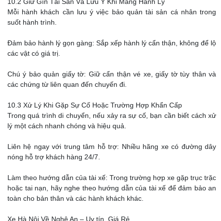
10.2 Giữ Gìn Tài Sản Và Lưu Ý Khi Mang Hành Lý
Mỗi hành khách cần lưu ý việc bảo quản tài sản cá nhân trong
suốt hành trình.
Đảm bảo hành lý gọn gàng: Sắp xếp hành lý cẩn thận, không để lộ
các vật có giá trị.
Chú ý bảo quản giấy tờ: Giữ cẩn thận vé xe, giấy tờ tùy thân và
các chứng từ liên quan đến chuyến đi.
10.3 Xử Lý Khi Gặp Sự Cố Hoặc Trường Hợp Khẩn Cấp
Trong quá trình di chuyển, nếu xảy ra sự cố, bạn cần biết cách xử
lý một cách nhanh chóng và hiệu quả.
Liên hệ ngay với trung tâm hỗ trợ: Nhiều hãng xe có đường dây
nóng hỗ trợ khách hàng 24/7.
Làm theo hướng dẫn của tài xế: Trong trường hợp xe gặp trục trặc
hoặc tai nạn, hãy nghe theo hướng dẫn của tài xế để đảm bảo an
toàn cho bản thân và các hành khách khác.
Xe Hà Nội Về Nghệ An – Uy tín, Giá Rẻ