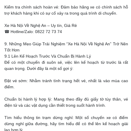
Kiểm tra chính sách hoàn vé: Đảm bảo hãng xe có chính sách hỗ
trợ khách hàng khi có sự cố xảy ra trong quá trình di chuyển.
Xe Hà Nội Về Nghệ An – Uy tín, Giá Rẻ
☎ Hotline/Zalo: 0822 72 73 74
9. Những Mẹo Giúp Trải Nghiệm “Xe Hà Nội Về Nghệ An” Trở Nên
Tốt Hơn
9.1 Lên Kế Hoạch Trước Và Chuẩn Bị Hành Lý
Để có một chuyến đi suôn sẻ, việc lên kế hoạch từ trước là rất
quan trọng. Dưới đây là một số gợi ý:
Đặt vé sớm: Nhằm tránh tình trạng hết vé, nhất là vào mùa cao
điểm.
Chuẩn bị hành lý hợp lý: Mang theo đầy đủ giấy tờ tùy thân, vé
điện tử và các vật dụng cần thiết trong suốt hành trình.
Tìm hiểu thông tin trạm dừng nghỉ: Một số chuyến xe có điểm
dừng nghỉ giữa đường, hãy tìm hiểu để có thể lên kế hoạch giải
lao hợp lý.