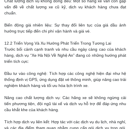
Chất lượng dịch vụ không đồng đều: Một số hãng xe vẫn còn gặp
vấn đề về chất lượng xe cũ kỹ, dịch vụ khách hàng chưa đạt
chuẩn.
Biến động giá nhiên liệu: Sự thay đổi liên tục của giá dầu ảnh
hưởng trực tiếp đến chi phí vận hành và giá vé.
12.2 Triển Vọng Và Xu Hướng Phát Triển Trong Tương Lai
Trước bối cảnh cạnh tranh và nhu cầu ngày càng cao của khách
hàng, dịch vụ “Xe Hà Nội Về Nghệ An” đang có những hướng phát
triển tích cực:
Đầu tư vào công nghệ: Tích hợp các công nghệ hiện đại như hệ
thống định vị GPS, ứng dụng đặt vé thông minh, giúp nâng cao trải
nghiệm khách hàng và tối ưu hóa lịch trình xe.
Nâng cao chất lượng dịch vụ: Các hãng xe sẽ không ngừng cải
tiến phương tiện, đội ngũ tài xế và dịch vụ hỗ trợ để đáp ứng nhu
cầu khắt khe của khách hàng.
Tích hợp dịch vụ liên kết: Hợp tác với các dịch vụ du lịch, nhà nghỉ,
và các địa điểm tham quan nhằm cung cấp gói dịch vụ trọn gói,