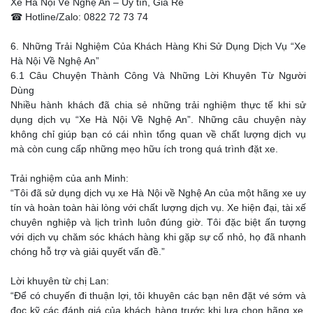
Xe Hà Nội Về Nghệ An – Uy tín, Giá Rẻ
☎ Hotline/Zalo: 0822 72 73 74
6. Những Trải Nghiệm Của Khách Hàng Khi Sử Dụng Dịch Vụ “Xe
Hà Nội Về Nghệ An”
6.1 Câu Chuyện Thành Công Và Những Lời Khuyên Từ Người
Dùng
Nhiều hành khách đã chia sẻ những trải nghiệm thực tế khi sử
dụng dịch vụ “Xe Hà Nội Về Nghệ An”. Những câu chuyện này
không chỉ giúp bạn có cái nhìn tổng quan về chất lượng dịch vụ
mà còn cung cấp những mẹo hữu ích trong quá trình đặt xe.
Trải nghiệm của anh Minh:
“Tôi đã sử dụng dịch vụ xe Hà Nội về Nghệ An của một hãng xe uy
tín và hoàn toàn hài lòng với chất lượng dịch vụ. Xe hiện đại, tài xế
chuyên nghiệp và lịch trình luôn đúng giờ. Tôi đặc biệt ấn tượng
với dịch vụ chăm sóc khách hàng khi gặp sự cố nhỏ, họ đã nhanh
chóng hỗ trợ và giải quyết vấn đề.”
Lời khuyên từ chị Lan:
“Để có chuyến đi thuận lợi, tôi khuyên các bạn nên đặt vé sớm và
đọc kỹ các đánh giá của khách hàng trước khi lựa chọn hãng xe.