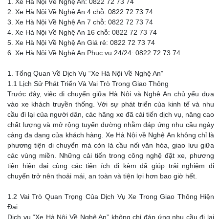
1. Xe Hà Nội Về Nghệ An: 0822 72 73 74
2. Xe Hà Nội Về Nghệ An 4 chỗ: 0822 72 73 74
3. Xe Hà Nội Về Nghệ An 7 chỗ: 0822 72 73 74
4. Xe Hà Nội Về Nghệ An 16 chỗ: 0822 72 73 74
5. Xe Hà Nội Về Nghệ An Giá rẻ: 0822 72 73 74
6. Xe Hà Nội Về Nghệ An Phục vụ 24/24: 0822 72 73 74
1. Tổng Quan Về Dịch Vụ “Xe Hà Nội Về Nghệ An”
1.1 Lịch Sử Phát Triển Và Vai Trò Trong Giao Thông
Trước đây, việc di chuyển giữa Hà Nội và Nghệ An chủ yếu dựa
vào xe khách truyền thống. Với sự phát triển của kinh tế và nhu
cầu đi lại của người dân, các hãng xe đã cải tiến dịch vụ, nâng cao
chất lượng và mở rộng tuyến đường nhằm đáp ứng nhu cầu ngày
càng đa dạng của khách hàng. Xe Hà Nội về Nghệ An không chỉ là
phương tiện di chuyển mà còn là cầu nối văn hóa, giao lưu giữa
các vùng miền. Những cải tiến trong công nghệ đặt xe, phương
tiện hiện đại cùng các tiện ích đi kèm đã giúp trải nghiệm di
chuyển trở nên thoải mái, an toàn và tiện lợi hơn bao giờ hết.
1.2 Vai Trò Quan Trọng Của Dịch Vụ Xe Trong Giao Thông Hiện
Đại
Dịch vụ “Xe Hà Nội Về Nghệ An” không chỉ đáp ứng nhu cầu đi lại