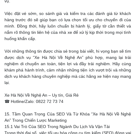
vụ.
Việc đặt vé sớm, so sánh giá và kiểm tra các đánh giá từ khách
hàng trước đó sẽ giúp bạn có lựa chọn tối ưu cho chuyến đi của
mình. Đồng thời, hãy luôn chuẩn bị hành lý, giấy tờ cần thiết và
nắm rõ thông tin liên hệ của nhà xe để xử lý kịp thời trong mọi tình
huống khẩn cấp.
Với những thông tin được chia sẻ trong bài viết, hi vọng bạn sẽ tìm
được dịch vụ “Xe Hà Nội Về Nghệ An” phù hợp, mang lại trải
nghiệm di chuyển an toàn, tiện lợi và đầy trải nghiệm. Hãy cùng
khám phá hành trình, cảm nhận những tiện ích vượt trội và những
dịch vụ khách hàng chuyên nghiệp mà các hãng xe hiện nay mang
lại.
Xe Hà Nội Về Nghệ An – Uy tín, Giá Rẻ
☎ Hotline/Zalo: 0822 72 73 74
15. Tầm Quan Trọng Của SEO Và Từ Khóa “Xe Hà Nội Về Nghệ
An” Trong Chiến Lược Marketing
15.1 Vai Trò Của SEO Trong Ngành Du Lịch Và Vận Tải
Trong thời đại số, việc tối ưu hóa công cụ tìm kiếm (SEO) đóng vai