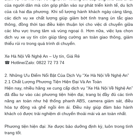
của người dân mà còn góp phần vào sự phát triển kinh tế, du lịch
của cả hai địa phương. Khi số lượng hành khách ngày càng tăng,
các dịch vụ xe chất lượng giúp giảm bớt tình trạng ùn tắc giao
thông, đồng thời tạo điều kiện thuận lợi cho việc di chuyển giữa
các khu vực trung tâm và vùng ngoại ô. Hơn nữa, việc lựa chọn
dịch vụ xe uy tín còn giúp tăng cường an toàn giao thông, giảm
thiểu rủi ro trong quá trình di chuyển.
Xe Hà Nội Về Nghệ An – Uy tín, Giá Rẻ
☎ Hotline/Zalo: 0822 72 73 74
2. Những Ưu Điểm Nổi Bật Của Dịch Vụ “Xe Hà Nội Về Nghệ An”
2.1 Chất Lượng Phương Tiện Hiện Đại Và An Toàn
Hiện nay, nhiều hãng xe cung cấp dịch vụ “Xe Hà Nội Về Nghệ An”
đã đầu tư vào các phương tiện hiện đại, trang bị đầy đủ các tính
năng an toàn như hệ thống phanh ABS, camera giám sát, điều
hòa tự động và ghế ngồi êm ái. Điều này giúp đảm bảo hành
khách có được trải nghiệm di chuyển thoải mái và an toàn nhất.
Phương tiện hiện đại: Xe được bảo dưỡng định kỳ, luôn trong tình
trạng tốt.