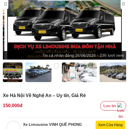
Tin
cá nhân
đăng
26/06/2026 - 236 lượt xem
Xe Hà Nội Về Nghệ An – Uy tín, Giá Rẻ
150,000đ
Lưu tin 
Xe Limousine VINH QUẾ PHONG
Xem Cửa Hàng