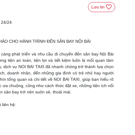
Lưu tin 
ụ 24/24
 HẢO CHO HÀNH TRÌNH ĐẾN SÂN BAY NỘI BÀI
 càng phát triển và nhu cầu di chuyển đến sân bay Nội Bài
g tiện an toàn, tiện lợi và tiết kiệm luôn là mối quan tâm
, dịch vụ NOI BAI TAXI đã nhanh chóng trở thành lựa chọn
lịch, doanh nhân, đến những gia đình có trẻ nhỏ hay người
nhìn tổng quan và chi tiết về NOI BAI TAXI, giúp bạn hiểu rõ
c ưa chuộng, cũng như cách thức đặt xe, những tiện ích nổi
ến sân bay trở nên suôn sẻ, thoải mái.
 liên hệ: