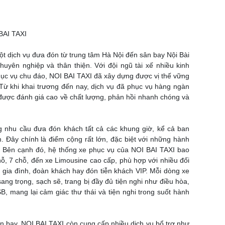
AI TAXI
ột dịch vụ đưa đón từ trung tâm Hà Nội đến sân bay Nội Bài
huyên nghiệp và thân thiện. Với đội ngũ tài xế nhiều kinh
phục vụ chu đáo, NOI BAI TAXI đã xây dựng được vị thế vững
Từ khi khai trương đến nay, dịch vụ đã phục vụ hàng ngàn
được đánh giá cao về chất lượng, phản hồi nhanh chóng và
g nhu cầu đưa đón khách tất cả các khung giờ, kể cả ban
m. Đây chính là điểm cộng rất lớn, đặc biệt với những hành
Bên cạnh đó, hệ thống xe phục vụ của NOI BAI TAXI bao
ỗ, 7 chỗ, đến xe Limousine cao cấp, phù hợp với nhiều đối
gia đình, đoàn khách hay đón tiễn khách VIP. Mỗi dòng xe
ang trọng, sạch sẽ, trang bị đầy đủ tiện nghi như điều hòa,
B, mang lại cảm giác thư thái và tiện nghi trong suốt hành
ân bay, NOI BAI TAXI còn cung cấp nhiều dịch vụ bổ trợ như