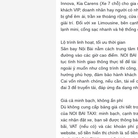
Innova, Kia Carens (Xe 7 chỗ) cho gi
khách VIP, doanh nhân hay người có nh
bị ghế êm ái, trần xe thoáng rộng, cửa
giải trí. Đối với xe Limousine, bên cạ
lạnh mini, cổng sạc nhanh và hệ thống
Lộ trình linh hoạt, tối ưu thời gian
Sân bay Nội Bài nằm cách trung tâm 
đường vào các giờ cao điểm. NOI BAI T
tục tình hình giao thông thực tế để tà
ngoài ý muốn như công trình thi công
hướng phù hợp, đảm bảo hành khách đ
Cai vốn nhanh chóng, nếu cần, tài xế
đai 3 để truyển tải, đáp ứng đa dạng n
Giá cả minh bạch, không ẩn phí
Dù không cung cấp bảng giá chi tiết tr
của NOI BAI TAXI: minh bạch, cạnh tr
xác nhận đặt xe, bạn sẽ được thông bá
bãi, VAT (nếu có) và các khoản phí 
website, số tiền hiển thị chính là số t