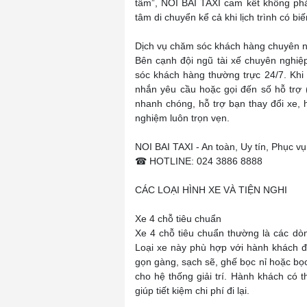
tâm”, NOI BAI TAXI cam kết không phát
tâm di chuyển kể cả khi lịch trình có bi
Dịch vụ chăm sóc khách hàng chuyên 
Bên cạnh đội ngũ tài xế chuyên nghiệ
sóc khách hàng thường trực 24/7. Khi 
nhắn yêu cầu hoặc gọi đến số hỗ trợ (
nhanh chóng, hỗ trợ bạn thay đổi xe, 
nghiệm luôn trọn vẹn.
NOI BAI TAXI - An toàn, Uy tín, Phục v
☎ HOTLINE: 024 3886 8888
CÁC LOẠI HÌNH XE VÀ TIỆN NGHI
Xe 4 chỗ tiêu chuẩn
Xe 4 chỗ tiêu chuẩn thường là các dòn
Loại xe này phù hợp với hành khách đ
gọn gàng, sạch sẽ, ghế bọc nỉ hoặc bọc
cho hệ thống giải trí. Hành khách có 
giúp tiết kiệm chi phí đi lại.