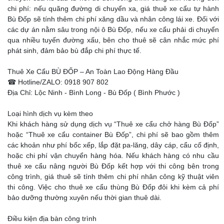
chi phí: nếu quãng đường di chuyển xa, giá thuê xe cẩu tự hành
Bù Đốp sẽ tính thêm chi phí xăng dầu và nhân công lái xe. Đối với
các dự án nằm sâu trong nội ô Bù Đốp, nếu xe cẩu phải di chuyển
qua nhiều tuyến đường xấu, bên cho thuê sẽ cân nhắc mức phí
phát sinh, đảm bảo bù đắp chi phí thực tế.
Thuê Xe Cẩu BÙ ĐỐP – An Toàn Lao Động Hàng Đầu
☎ Hotline/ZALO: 0918 907 802
Địa Chỉ: Lộc Ninh - Bình Long - Bù Đốp ( Bình Phước )
Loại hình dịch vụ kèm theo
Khi khách hàng sử dụng dịch vụ “Thuê xe cẩu chở hàng Bù Đốp”
hoặc “Thuê xe cẩu container Bù Đốp”, chi phí sẽ bao gồm thêm
các khoản như phí bốc xếp, lắp đặt pa-lăng, dây cáp, cẩu cố định,
hoặc chi phí vận chuyển hàng hóa. Nếu khách hàng có nhu cầu
thuê xe cẩu nâng người Bù Đốp kết hợp với thi công bên trong
công trình, giá thuê sẽ tính thêm chi phí nhân công kỹ thuật viên
thi công. Việc cho thuê xe cẩu thùng Bù Đốp đôi khi kèm cả phí
bảo dưỡng thường xuyên nếu thời gian thuê dài.
Điều kiện địa bàn công trình