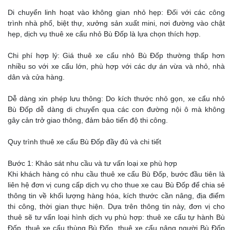
Di chuyển linh hoạt vào không gian nhỏ hẹp: Đối với các công
trình nhà phố, biệt thự, xưởng sản xuất mini, nơi đường vào chật
hẹp, dịch vụ thuê xe cẩu nhỏ Bù Đốp là lựa chọn thích hợp.
Chi phí hợp lý: Giá thuê xe cẩu nhỏ Bù Đốp thường thấp hơn
nhiều so với xe cẩu lớn, phù hợp với các dự án vừa và nhỏ, nhà
dân và cửa hàng.
Dễ dàng xin phép lưu thông: Do kích thước nhỏ gọn, xe cẩu nhỏ
Bù Đốp dễ dàng di chuyển qua các con đường nội ô mà không
gây cản trở giao thông, đảm bảo tiến độ thi công.
Quy trình thuê xe cẩu Bù Đốp đầy đủ và chi tiết
Bước 1: Khảo sát nhu cầu và tư vấn loại xe phù hợp
Khi khách hàng có nhu cầu thuê xe cẩu Bù Đốp, bước đầu tiên là
liên hệ đơn vị cung cấp dịch vụ cho thue xe cau Bù Đốp để chia sẻ
thông tin về khối lượng hàng hóa, kích thước cần nâng, địa điểm
thi công, thời gian thực hiện. Dựa trên thông tin này, đơn vị cho
thuê sẽ tư vấn loại hình dịch vụ phù hợp: thuê xe cẩu tự hành Bù
Đốp, thuê xe cẩu thùng Bù Đốp, thuê xe cẩu nâng người Bù Đốp