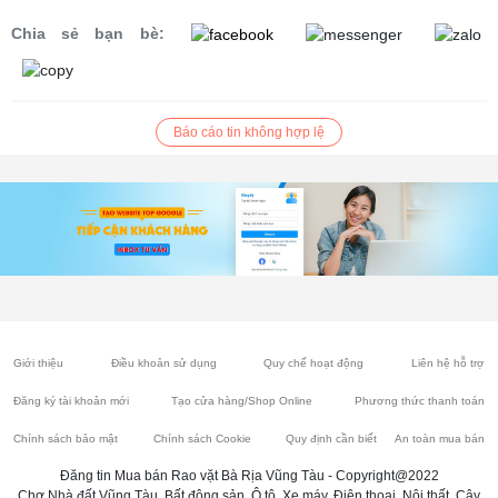
Chia sẻ bạn bè:
Báo cáo tin không hợp lệ
Giới thiệu
Điều khoản sử dụng
Quy chế hoạt động
Liên hệ hỗ trợ
Đăng ký tài khoản mới
Tạo cửa hàng/Shop Online
Phương thức thanh toán
Chính sách bảo mật
Chính sách Cookie
Quy định cần biết
An toàn mua bán
Đăng tin Mua bán Rao vặt Bà Rịa Vũng Tàu - Copyright@2022
Chợ Nhà đất Vũng Tàu, Bất động sản, Ô tô, Xe máy, Điện thoại, Nội thất, Cây