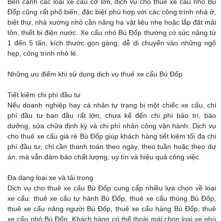
Bên cạnh các loại xe cẩu cỡ lớn, dịch vụ cho thuê xe cẩu nhỏ Bù
Đốp cũng rất phổ biến, đặc biệt phù hợp với các công trình nhà ở,
biệt thự, nhà xưởng nhỏ cần nâng hạ vật liệu nhẹ hoặc lắp đặt mái
tôn, thiết bị điện nước. Xe cẩu nhỏ Bù Đốp thường có sức nâng từ
1 đến 5 tấn, kích thước gọn gàng, dễ di chuyển vào những ngõ
hẹp, công trình nhỏ lẻ.
Những ưu điểm khi sử dụng dịch vụ thuê xe cẩu Bù Đốp
Tiết kiệm chi phí đầu tư
Nếu doanh nghiệp hay cá nhân tự trang bị một chiếc xe cẩu, chi
phí đầu tư ban đầu rất lớn, chưa kể đến chi phí bảo trì, bảo
dưỡng, sửa chữa định kỳ và chi phí nhân công vận hành. Dịch vụ
cho thuê xe cẩu giá rẻ Bù Đốp giúp khách hàng tiết kiệm tối đa chi
phí đầu tư, chỉ cần thanh toán theo ngày, theo tuần hoặc theo dự
án, mà vẫn đảm bảo chất lượng, uy tín và hiệu quả công việc.
Đa dạng loại xe và tải trọng
Dịch vụ cho thuê xe cẩu Bù Đốp cung cấp nhiều lựa chọn về loại
xe cẩu: thuê xe cẩu tự hành Bù Đốp, thuê xe cẩu thùng Bù Đốp,
thuê xe cẩu nâng người Bù Đốp, thuê xe cẩu hàng Bù Đốp, thuê
xe cẩu nhỏ Bù Đốp. Khách hàng có thể thoải mái chọn loại xe phù