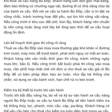
Khi thuê xe cẩu hàng Bù Đốp, khách hàng cần dọn gọn mặt bằng,
đảm bảo không có chướng ngại vật, đường đi có khả năng chịu tải
của bánh xe cẩu. Đối với xe cẩu tự hành Bù Đốp, cần vị trí đặt xe
vững chắc, tránh trường hợp đất yếu, sụt lún khi nâng vật nặng.
Nếu công trình ở khu vực đất ướt, bùn lầy, khách hàng nên chuẩn
bị nền cứng hoặc láng một lớp bê tông tạm thời để xe cẩu hoạt
động ổn định.
Lên kế hoạch thời gian thi công rõ ràng
Thuê xe cẩu Bù Đốp vào mùa mưa thường gặp khó khăn vì đường
trơn trượt, máy móc dễ trượt bánh, phát sinh nguy cơ mất an toàn.
Khách hàng nên cân nhắc thời gian thi công, tránh những ngày
mưa lớn, bão lũ. Nếu công trình bắt buộc phải thi công vào mùa
mưa, cần phối hợp chặt chẽ với đơn vị cho thuê xe cẩu giá rẻ Bù
Đốp để có biện pháp đảm bảo an toàn, như lắp hệ thống che
chắn, sử dụng xe cẩu bánh xích, hạn chế rủi ro kéo trượt.
Kiểm tra kỹ thiết bị trước khi vận hành
Trước khi bắt đầu nâng hạ, tài xế và kỹ sư vận hành xe cẩu nâng
người Bù Đốp hoặc xe cẩu tự hành Bù Đốp sẽ tiến hành kiểm tra
hệ thống thủy lực, phanh, móc cẩu, cáp, pa-lăng. Khách hàng có
thể yêu cầu bên cho thuê cho kiểm tra toàn diện tình trạng xe cẩu,