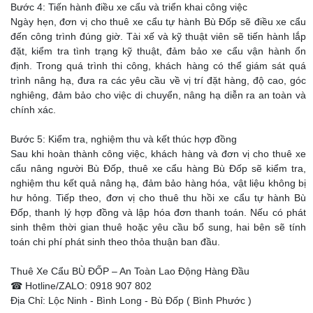
Bước 4: Tiến hành điều xe cẩu và triển khai công việc
Ngày hẹn, đơn vị cho thuê xe cẩu tự hành Bù Đốp sẽ điều xe cẩu
đến công trình đúng giờ. Tài xế và kỹ thuật viên sẽ tiến hành lắp
đặt, kiểm tra tình trạng kỹ thuật, đảm bảo xe cẩu vận hành ổn
định. Trong quá trình thi công, khách hàng có thể giám sát quá
trình nâng hạ, đưa ra các yêu cầu về vị trí đặt hàng, độ cao, góc
nghiêng, đảm bảo cho việc di chuyển, nâng hạ diễn ra an toàn và
chính xác.
Bước 5: Kiểm tra, nghiệm thu và kết thúc hợp đồng
Sau khi hoàn thành công việc, khách hàng và đơn vị cho thuê xe
cẩu nâng người Bù Đốp, thuê xe cẩu hàng Bù Đốp sẽ kiểm tra,
nghiệm thu kết quả nâng hạ, đảm bảo hàng hóa, vật liệu không bị
hư hỏng. Tiếp theo, đơn vị cho thuê thu hồi xe cẩu tự hành Bù
Đốp, thanh lý hợp đồng và lập hóa đơn thanh toán. Nếu có phát
sinh thêm thời gian thuê hoặc yêu cầu bổ sung, hai bên sẽ tính
toán chi phí phát sinh theo thỏa thuận ban đầu.
Thuê Xe Cẩu BÙ ĐỐP – An Toàn Lao Động Hàng Đầu
☎ Hotline/ZALO: 0918 907 802
Địa Chỉ: Lộc Ninh - Bình Long - Bù Đốp ( Bình Phước )