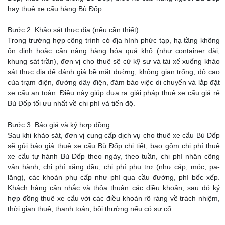
hay thuê xe cẩu hàng Bù Đốp.
Bước 2: Khảo sát thực địa (nếu cần thiết)
Trong trường hợp công trình có địa hình phức tạp, hạ tầng không
ổn định hoặc cần nâng hàng hóa quá khổ (như container dài,
khung sát trần), đơn vị cho thuê sẽ cử kỹ sư và tài xế xuống khảo
sát thực địa để đánh giá bề mặt đường, không gian trống, độ cao
của trạm điện, đường dây điện, đảm bảo việc di chuyển và lắp đặt
xe cẩu an toàn. Điều này giúp đưa ra giải pháp thuê xe cẩu giá rẻ
Bù Đốp tối ưu nhất về chi phí và tiến độ.
Bước 3: Báo giá và ký hợp đồng
Sau khi khảo sát, đơn vị cung cấp dịch vụ cho thuê xe cẩu Bù Đốp
sẽ gửi báo giá thuê xe cẩu Bù Đốp chi tiết, bao gồm chi phí thuê
xe cẩu tự hành Bù Đốp theo ngày, theo tuần, chi phí nhân công
vận hành, chi phí xăng dầu, chi phí phụ trợ (như cáp, móc, pa-
lăng), các khoản phụ cấp như phí qua cầu đường, phí bốc xếp.
Khách hàng cân nhắc và thỏa thuận các điều khoản, sau đó ký
hợp đồng thuê xe cẩu với các điều khoản rõ ràng về trách nhiệm,
thời gian thuê, thanh toán, bồi thường nếu có sự cố.