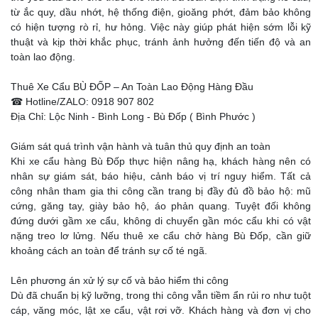
từ ắc quy, dầu nhớt, hệ thống điện, gioăng phớt, đảm bảo không
có hiện tượng rò rỉ, hư hỏng. Việc này giúp phát hiện sớm lỗi kỹ
thuật và kịp thời khắc phục, tránh ảnh hưởng đến tiến độ và an
toàn lao động.
Thuê Xe Cẩu BÙ ĐỐP – An Toàn Lao Động Hàng Đầu
☎ Hotline/ZALO: 0918 907 802
Địa Chỉ: Lộc Ninh - Bình Long - Bù Đốp ( Bình Phước )
Giám sát quá trình vận hành và tuân thủ quy định an toàn
Khi xe cẩu hàng Bù Đốp thực hiện nâng hạ, khách hàng nên có
nhân sự giám sát, báo hiệu, cảnh báo vị trí nguy hiểm. Tất cả
công nhân tham gia thi công cần trang bị đầy đủ đồ bảo hộ: mũ
cứng, găng tay, giày bảo hộ, áo phản quang. Tuyệt đối không
đứng dưới gầm xe cẩu, không di chuyển gần móc cẩu khi có vật
nặng treo lơ lửng. Nếu thuê xe cẩu chở hàng Bù Đốp, cần giữ
khoảng cách an toàn để tránh sự cố té ngã.
Lên phương án xử lý sự cố và bảo hiểm thi công
Dù đã chuẩn bị kỹ lưỡng, trong thi công vẫn tiềm ẩn rủi ro như tuột
cáp, văng móc, lật xe cẩu, vật rơi vỡ. Khách hàng và đơn vị cho