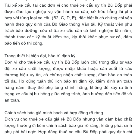
Tài xế xe cẩu tại các đơn vị cho thuê xe cẩu uy tín Bù Đốp phải
được đào tạo nghiệp vụ vận hành xe cẩu, sở hữu bằng lái phù
hợp với từng loại xe cẩu (B2, C, D, E), đặc biệt là có chứng chỉ vận
hành theo quy định của Bộ Giao thông Vận tải. Kỹ thuật viên phụ
trách bảo dưỡng, sửa chữa xe cẩu cần có kinh nghiệm lâu năm,
thành thạo các kỹ thuật kiểm tra, kịp thời khắc phục sự cố, đảm
bảo tiến độ thi công.
Trang thiết bị hiện đại, bảo trì định kỳ
Đơn vị cho thuê xe cẩu uy tín Bù Đốp luôn chú trọng đầu tư vào
đội xe cẩu chất lượng, được nhập khẩu hoặc sản xuất từ các
thương hiệu uy tín, có chứng nhận chất lượng, đảm bảo an toàn
tối đa. Họ cũng tuân thủ lịch bảo trì định kỳ, kiểm định an toàn
hàng năm, thay thế phụ tùng chính hãng, không để xảy ra tình
trạng xe cẩu bị hư hỏng giữa công trình, ảnh hưởng đến tiến độ và
an toàn.
Chính sách báo giá minh bạch và hợp đồng rõ ràng
Dịch vụ cho thuê xe cẩu giá rẻ Bù Đốp nhưng vẫn đảm bảo chất
lượng thường đi kèm chính sách báo giá rõ ràng, không phát sinh
phụ phí bất ngờ. Hợp đồng thuê xe cẩu Bù Đốp phải quy định chi