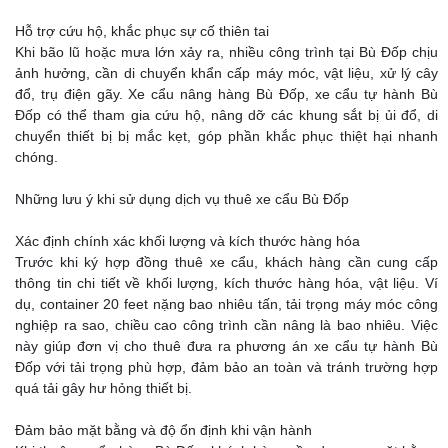
Hỗ trợ cứu hộ, khắc phục sự cố thiên tai
Khi bão lũ hoặc mưa lớn xảy ra, nhiều công trình tại Bù Đốp chịu
ảnh hưởng, cần di chuyển khẩn cấp máy móc, vật liệu, xử lý cây
đổ, trụ điện gãy. Xe cẩu nâng hàng Bù Đốp, xe cẩu tự hành Bù
Đốp có thể tham gia cứu hộ, nâng dỡ các khung sắt bị ủi đổ, di
chuyển thiết bị bị mắc kẹt, góp phần khắc phục thiệt hại nhanh
chóng.
Những lưu ý khi sử dụng dịch vụ thuê xe cẩu Bù Đốp
Xác định chính xác khối lượng và kích thước hàng hóa
Trước khi ký hợp đồng thuê xe cẩu, khách hàng cần cung cấp
thông tin chi tiết về khối lượng, kích thước hàng hóa, vật liệu. Ví
dụ, container 20 feet nặng bao nhiêu tấn, tải trọng máy móc công
nghiệp ra sao, chiều cao công trình cần nâng là bao nhiêu. Việc
này giúp đơn vị cho thuê đưa ra phương án xe cẩu tự hành Bù
Đốp với tải trọng phù hợp, đảm bảo an toàn và tránh trường hợp
quá tải gây hư hỏng thiết bị.
Đảm bảo mặt bằng và độ ổn định khi vận hành