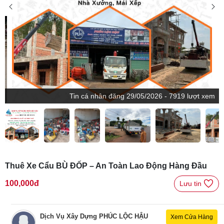
Tin
cá nhân
đăng
29/05/2026 - 7919 lượt xem
Thuê Xe Cẩu BÙ ĐỐP – An Toàn Lao Động Hàng Đầu
100,000đ
Lưu tin 
Dịch Vụ Xây Dựng PHÚC LỘC HẬU
Xem Cửa Hàng