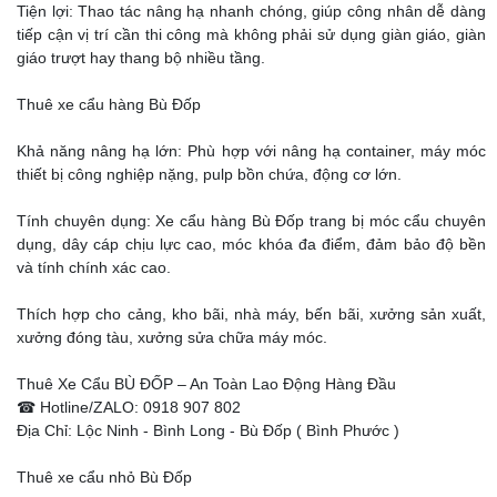
Tiện lợi: Thao tác nâng hạ nhanh chóng, giúp công nhân dễ dàng
tiếp cận vị trí cần thi công mà không phải sử dụng giàn giáo, giàn
giáo trượt hay thang bộ nhiều tầng.
Thuê xe cẩu hàng Bù Đốp
Khả năng nâng hạ lớn: Phù hợp với nâng hạ container, máy móc
thiết bị công nghiệp nặng, pulp bồn chứa, động cơ lớn.
Tính chuyên dụng: Xe cẩu hàng Bù Đốp trang bị móc cẩu chuyên
dụng, dây cáp chịu lực cao, móc khóa đa điểm, đảm bảo độ bền
và tính chính xác cao.
Thích hợp cho cảng, kho bãi, nhà máy, bến bãi, xưởng sản xuất,
xưởng đóng tàu, xưởng sửa chữa máy móc.
Thuê Xe Cẩu BÙ ĐỐP – An Toàn Lao Động Hàng Đầu
☎ Hotline/ZALO: 0918 907 802
Địa Chỉ: Lộc Ninh - Bình Long - Bù Đốp ( Bình Phước )
Thuê xe cẩu nhỏ Bù Đốp