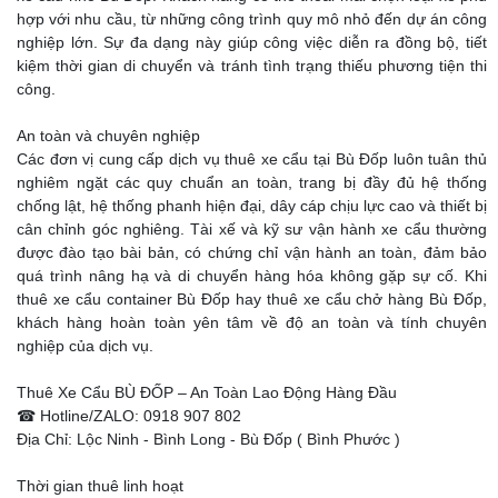
hợp với nhu cầu, từ những công trình quy mô nhỏ đến dự án công
nghiệp lớn. Sự đa dạng này giúp công việc diễn ra đồng bộ, tiết
kiệm thời gian di chuyển và tránh tình trạng thiếu phương tiện thi
công.
An toàn và chuyên nghiệp
Các đơn vị cung cấp dịch vụ thuê xe cẩu tại Bù Đốp luôn tuân thủ
nghiêm ngặt các quy chuẩn an toàn, trang bị đầy đủ hệ thống
chống lật, hệ thống phanh hiện đại, dây cáp chịu lực cao và thiết bị
cân chỉnh góc nghiêng. Tài xế và kỹ sư vận hành xe cẩu thường
được đào tạo bài bản, có chứng chỉ vận hành an toàn, đảm bảo
quá trình nâng hạ và di chuyển hàng hóa không gặp sự cố. Khi
thuê xe cẩu container Bù Đốp hay thuê xe cẩu chở hàng Bù Đốp,
khách hàng hoàn toàn yên tâm về độ an toàn và tính chuyên
nghiệp của dịch vụ.
Thuê Xe Cẩu BÙ ĐỐP – An Toàn Lao Động Hàng Đầu
☎ Hotline/ZALO: 0918 907 802
Địa Chỉ: Lộc Ninh - Bình Long - Bù Đốp ( Bình Phước )
Thời gian thuê linh hoạt