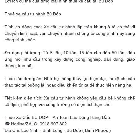
Lợi ích cụ thể của từng loại hình thuê xe cẩu tại Bù Đốp
Thuê xe cẩu tự hành Bù Đốp
Tính cơ động cao: Xe cẩu tự hành lắp trên khung ô tô có thể di
chuyển linh hoạt, vận chuyển nhanh chóng từ công trình này sang
công trình khác.
Đa dạng tải trọng: Từ 5 tấn, 10 tấn, 15 tấn cho đến 50 tấn, đáp
ứng mọi nhu cầu trong xây dựng công nghiệp, dân dụng, giao
thông, kho bãi.
Thao tác đơn giản: Nhờ hệ thống thủy lực hiện đại, tài xế chỉ cần
thao tác tại buồng lái hoặc điều khiển từ xa để thực hiện nâng hạ.
Tiết kiệm diện tích: Xe cẩu tự hành không yêu cầu bệ khống chế
cố định, phù hợp với công trường có diện tích hạn chế.
Thuê Xe Cẩu BÙ ĐỐP – An Toàn Lao Động Hàng Đầu
☎ Hotline/ZALO: 0918 907 802
Địa Chỉ: Lộc Ninh - Bình Long - Bù Đốp ( Bình Phước )