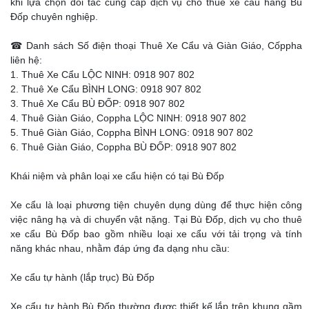
khi lựa chọn đối tác cung cấp dịch vụ cho thuê xe cẩu hàng Bù
Đốp chuyên nghiệp.
☎ Danh sách Số điện thoại Thuê Xe Cẩu và Giàn Giáo, Cốppha
liên hệ:
1. Thuê Xe Cẩu LỘC NINH: 0918 907 802
2. Thuê Xe Cẩu BÌNH LONG: 0918 907 802
3. Thuê Xe Cẩu BÙ ĐỐP: 0918 907 802
4. Thuê Giàn Giáo, Coppha LỘC NINH: 0918 907 802
5. Thuê Giàn Giáo, Coppha BÌNH LONG: 0918 907 802
6. Thuê Giàn Giáo, Coppha BÙ ĐỐP: 0918 907 802
Khái niệm và phân loại xe cẩu hiện có tại Bù Đốp
Xe cẩu là loại phương tiện chuyên dụng dùng để thực hiện công
việc nâng hạ và di chuyển vật nặng. Tại Bù Đốp, dịch vụ cho thuê
xe cẩu Bù Đốp bao gồm nhiều loại xe cẩu với tải trọng và tính
năng khác nhau, nhằm đáp ứng đa dạng nhu cầu:
Xe cẩu tự hành (lắp trục) Bù Đốp
Xe cẩu tự hành Bù Đốp thường được thiết kế lắp trên khung gầm