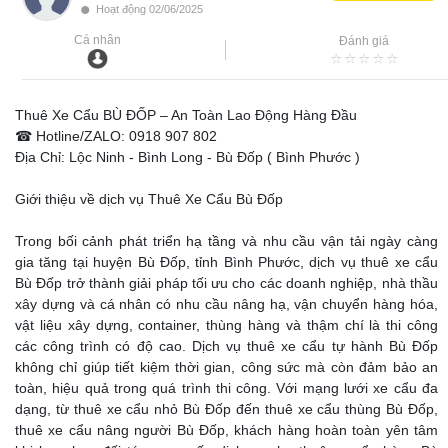
•
Hoạt động 02/06/2025
Cá nhân
Đánh giá
Thuê Xe Cẩu BÙ ĐỐP – An Toàn Lao Động Hàng Đầu
☎ Hotline/ZALO: 0918 907 802
Địa Chỉ: Lộc Ninh - Bình Long - Bù Đốp ( Bình Phước )
Giới thiệu về dịch vụ Thuê Xe Cẩu Bù Đốp
Trong bối cảnh phát triển hạ tầng và nhu cầu vận tải ngày càng
gia tăng tại huyện Bù Đốp, tỉnh Bình Phước, dịch vụ thuê xe cẩu
Bù Đốp trở thành giải pháp tối ưu cho các doanh nghiệp, nhà thầu
xây dựng và cá nhân có nhu cầu nâng hạ, vận chuyển hàng hóa,
vật liệu xây dựng, container, thùng hàng và thậm chí là thi công
các công trình có độ cao. Dịch vụ thuê xe cẩu tự hành Bù Đốp
không chỉ giúp tiết kiệm thời gian, công sức mà còn đảm bảo an
toàn, hiệu quả trong quá trình thi công. Với mạng lưới xe cẩu đa
dạng, từ thuê xe cẩu nhỏ Bù Đốp đến thuê xe cẩu thùng Bù Đốp,
thuê xe cẩu nâng người Bù Đốp, khách hàng hoàn toàn yên tâm