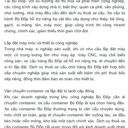
Tại Bù Đốp, với xu hướng đô thị hóa và phát triển công nghiệp,
các công trình xây dựng nhà ở, biệt thự, quán cà phê, văn phòng,
nhà xưởng, nhà máy đều cần đến dịch vụ thuê xe cẩu. Xe cẩu tự
hành Bù Đốp hỗ trợ nâng hạ vật liệu xây dựng như thép, bê tông,
gạch, xi măng, tôn, máy móc, giúp công trình thi công nhanh
chóng, chính xác, giảm thiểu thời gian chờ đợi.
Lắp đặt máy móc và thiết bị công nghiệp
Trong nhà máy, xí nghiệp sản xuất, khi có nhu cầu lắp đặt máy
móc có trọng lượng lớn như máy ép, máy CNC, máy chế biến
nông sản, xe cẩu hàng Bù Đốp sẽ hỗ trợ nâng hạ, di chuyển đến
vị trí lắp đặt. Dịch vụ thuê xe cẩu chở hàng Bù Đốp kết hợp bốc
xếp chuyên nghiệp giúp nhà sản xuất tiết kiệm chi phí thuê bốc
xếp riêng, đồng thời đảm bảo an toàn cho thiết bị.
Vận chuyển container và lắp đặt tủ lạnh cấp đông
Khi các doanh nghiệp trong khu công nghiệp Bù Đốp cần di
chuyển container, xe cẩu container Bù Đốp là lựa chọn hàng đầu.
Xe cẩu container Bù Đốp thường trang bị cần cẩu chuyên dụng,
móc chốt an toàn, giúp di chuyển container lên xuống tàu, xe đầu
kéo hoặc nền móng, kho bãi một cách chính xác. Dịch vụ thuê xe
cẩu container Bù Đốp rất quan trọng đối với kinh doanh xuất nhập