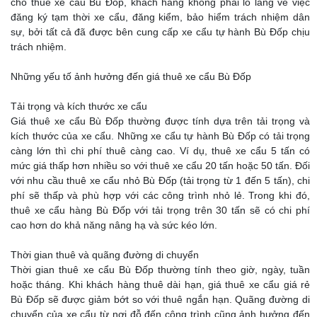
cho thuê xe cẩu Bù Đốp, khách hàng không phải lo lắng về việc
đăng ký tạm thời xe cẩu, đăng kiểm, bảo hiểm trách nhiệm dân
sự, bởi tất cả đã được bên cung cấp xe cẩu tự hành Bù Đốp chịu
trách nhiệm.
Những yếu tố ảnh hưởng đến giá thuê xe cẩu Bù Đốp
Tải trọng và kích thước xe cẩu
Giá thuê xe cẩu Bù Đốp thường được tính dựa trên tải trọng và
kích thước của xe cẩu. Những xe cẩu tự hành Bù Đốp có tải trọng
càng lớn thì chi phí thuê càng cao. Ví dụ, thuê xe cẩu 5 tấn có
mức giá thấp hơn nhiều so với thuê xe cẩu 20 tấn hoặc 50 tấn. Đối
với nhu cầu thuê xe cẩu nhỏ Bù Đốp (tải trọng từ 1 đến 5 tấn), chi
phí sẽ thấp và phù hợp với các công trình nhỏ lẻ. Trong khi đó,
thuê xe cẩu hàng Bù Đốp với tải trọng trên 30 tấn sẽ có chi phí
cao hơn do khả năng nâng hạ và sức kéo lớn.
Thời gian thuê và quãng đường di chuyển
Thời gian thuê xe cẩu Bù Đốp thường tính theo giờ, ngày, tuần
hoặc tháng. Khi khách hàng thuê dài hạn, giá thuê xe cẩu giá rẻ
Bù Đốp sẽ được giảm bớt so với thuê ngắn hạn. Quãng đường di
chuyển của xe cẩu từ nơi đỗ đến công trình cũng ảnh hưởng đến