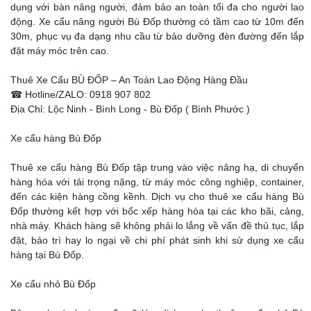
dụng với bàn nâng người, đảm bảo an toàn tối đa cho người lao
động. Xe cẩu nâng người Bù Đốp thường có tầm cao từ 10m đến
30m, phục vụ đa dạng nhu cầu từ bảo dưỡng đèn đường đến lắp
đặt máy móc trên cao.
Thuê Xe Cẩu BÙ ĐỐP – An Toàn Lao Động Hàng Đầu
☎ Hotline/ZALO: 0918 907 802
Địa Chỉ: Lộc Ninh - Bình Long - Bù Đốp ( Bình Phước )
Xe cẩu hàng Bù Đốp
Thuê xe cẩu hàng Bù Đốp tập trung vào việc nâng hạ, di chuyển
hàng hóa với tải trọng nặng, từ máy móc công nghiệp, container,
đến các kiện hàng cồng kềnh. Dịch vụ cho thuê xe cẩu hàng Bù
Đốp thường kết hợp với bốc xếp hàng hóa tại các kho bãi, cảng,
nhà máy. Khách hàng sẽ không phải lo lắng về vấn đề thủ tục, lắp
đặt, bảo trì hay lo ngại về chi phí phát sinh khi sử dụng xe cẩu
hàng tại Bù Đốp.
Xe cẩu nhỏ Bù Đốp