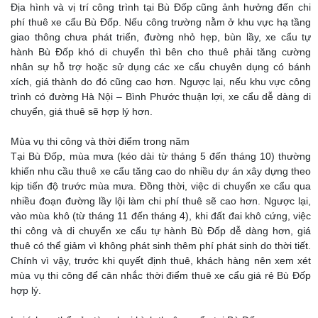
Địa hình và vị trí công trình tại Bù Đốp cũng ảnh hưởng đến chi
phí thuê xe cẩu Bù Đốp. Nếu công trường nằm ở khu vực hạ tầng
giao thông chưa phát triển, đường nhỏ hẹp, bùn lầy, xe cẩu tự
hành Bù Đốp khó di chuyển thì bên cho thuê phải tăng cường
nhân sự hỗ trợ hoặc sử dụng các xe cẩu chuyên dụng có bánh
xích, giá thành do đó cũng cao hơn. Ngược lại, nếu khu vực công
trình có đường Hà Nội – Bình Phước thuận lợi, xe cẩu dễ dàng di
chuyển, giá thuê sẽ hợp lý hơn.
Mùa vụ thi công và thời điểm trong năm
Tại Bù Đốp, mùa mưa (kéo dài từ tháng 5 đến tháng 10) thường
khiến nhu cầu thuê xe cẩu tăng cao do nhiều dự án xây dựng theo
kịp tiến độ trước mùa mưa. Đồng thời, việc di chuyển xe cẩu qua
nhiều đoạn đường lầy lội làm chi phí thuê sẽ cao hơn. Ngược lại,
vào mùa khô (từ tháng 11 đến tháng 4), khi đất đai khô cứng, việc
thi công và di chuyển xe cẩu tự hành Bù Đốp dễ dàng hơn, giá
thuê có thể giảm vì không phát sinh thêm phí phát sinh do thời tiết.
Chính vì vậy, trước khi quyết định thuê, khách hàng nên xem xét
mùa vụ thi công để cân nhắc thời điểm thuê xe cẩu giá rẻ Bù Đốp
hợp lý.