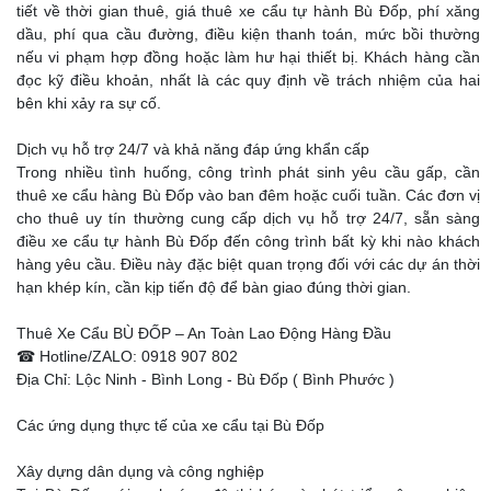
tiết về thời gian thuê, giá thuê xe cẩu tự hành Bù Đốp, phí xăng
dầu, phí qua cầu đường, điều kiện thanh toán, mức bồi thường
nếu vi phạm hợp đồng hoặc làm hư hại thiết bị. Khách hàng cần
đọc kỹ điều khoản, nhất là các quy định về trách nhiệm của hai
bên khi xảy ra sự cố.
Dịch vụ hỗ trợ 24/7 và khả năng đáp ứng khẩn cấp
Trong nhiều tình huống, công trình phát sinh yêu cầu gấp, cần
thuê xe cẩu hàng Bù Đốp vào ban đêm hoặc cuối tuần. Các đơn vị
cho thuê uy tín thường cung cấp dịch vụ hỗ trợ 24/7, sẵn sàng
điều xe cẩu tự hành Bù Đốp đến công trình bất kỳ khi nào khách
hàng yêu cầu. Điều này đặc biệt quan trọng đối với các dự án thời
hạn khép kín, cần kịp tiến độ để bàn giao đúng thời gian.
Thuê Xe Cẩu BÙ ĐỐP – An Toàn Lao Động Hàng Đầu
☎ Hotline/ZALO: 0918 907 802
Địa Chỉ: Lộc Ninh - Bình Long - Bù Đốp ( Bình Phước )
Các ứng dụng thực tế của xe cẩu tại Bù Đốp
Xây dựng dân dụng và công nghiệp