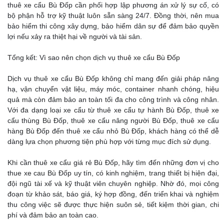
thuê xe cẩu Bù Đốp cần phối hợp lập phương án xử lý sự cố, có
bộ phận hỗ trợ kỹ thuật luôn sẵn sàng 24/7. Đồng thời, nên mua
bảo hiểm thi công xây dựng, bảo hiểm dân sự để đảm bảo quyền
lợi nếu xảy ra thiệt hại về người và tài sản.
Tổng kết: Vì sao nên chọn dịch vụ thuê xe cẩu Bù Đốp
Dịch vụ thuê xe cẩu Bù Đốp không chỉ mang đến giải pháp nâng
hạ, vận chuyển vật liệu, máy móc, container nhanh chóng, hiệu
quả mà còn đảm bảo an toàn tối đa cho công trình và công nhân.
Với đa dạng loại xe cẩu từ thuê xe cẩu tự hành Bù Đốp, thuê xe
cẩu thùng Bù Đốp, thuê xe cẩu nâng người Bù Đốp, thuê xe cẩu
hàng Bù Đốp đến thuê xe cẩu nhỏ Bù Đốp, khách hàng có thể dễ
dàng lựa chọn phương tiện phù hợp với từng mục đích sử dụng.
Khi cần thuê xe cẩu giá rẻ Bù Đốp, hãy tìm đến những đơn vị cho
thue xe cau Bù Đốp uy tín, có kinh nghiệm, trang thiết bị hiện đại,
đội ngũ tài xế và kỹ thuật viên chuyên nghiệp. Nhờ đó, mọi công
đoạn từ khảo sát, báo giá, ký hợp đồng, đến triển khai và nghiệm
thu công việc sẽ được thực hiện suôn sẻ, tiết kiệm thời gian, chi
phí và đảm bảo an toàn cao.