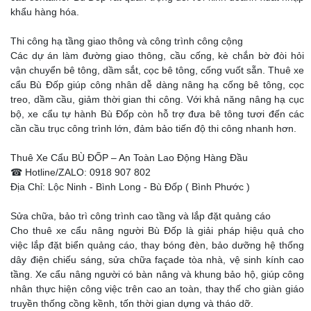
khẩu hàng hóa.
Thi công hạ tầng giao thông và công trình công cộng
Các dự án làm đường giao thông, cầu cống, kè chắn bờ đòi hỏi
vận chuyển bê tông, dầm sắt, cọc bê tông, cống vuốt sẵn. Thuê xe
cẩu Bù Đốp giúp công nhân dễ dàng nâng hạ cống bê tông, cọc
treo, dầm cầu, giảm thời gian thi công. Với khả năng nâng hạ cục
bộ, xe cẩu tự hành Bù Đốp còn hỗ trợ đưa bê tông tươi đến các
cần cầu trục công trình lớn, đảm bảo tiến độ thi công nhanh hơn.
Thuê Xe Cẩu BÙ ĐỐP – An Toàn Lao Động Hàng Đầu
☎ Hotline/ZALO: 0918 907 802
Địa Chỉ: Lộc Ninh - Bình Long - Bù Đốp ( Bình Phước )
Sửa chữa, bảo trì công trình cao tầng và lắp đặt quảng cáo
Cho thuê xe cẩu nâng người Bù Đốp là giải pháp hiệu quả cho
việc lắp đặt biển quảng cáo, thay bóng đèn, bảo dưỡng hệ thống
dây điện chiếu sáng, sửa chữa façade tòa nhà, vệ sinh kính cao
tầng. Xe cẩu nâng người có bàn nâng và khung bảo hộ, giúp công
nhân thực hiện công việc trên cao an toàn, thay thế cho giàn giáo
truyền thống cồng kềnh, tốn thời gian dựng và tháo dỡ.