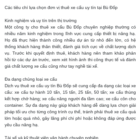
Các tiêu chí lựa chọn đơn vị thuê xe cẩu uy tín tại Bù Đốp
Kinh nghiệm và uy tín trên thị trường
Một công ty cho thuê xe cẩu Bù Đốp chuyên nghiệp thường có
nhiều năm kinh nghiệm trong lĩnh vực cung cấp thiết bị nâng hạ.
Họ đã thực hiện thành công nhiều dự án từ nhỏ đến lớn, có hệ
thống khách hàng thân thiết, đánh giá tích cực về chất lượng dịch
vụ. Trước khi quyết định thuê, khách hàng nên tham khảo phản
hồi từ các dự án trước, xem xét hình ảnh thi công thực tế và đánh
giá chất lượng xe cẩu cũng như tay nghề tài xế.
Đa dạng chủng loại xe cẩu
Dịch vụ thuê xe cẩu uy tín Bù Đốp sẽ cung cấp đa dạng các loại xe
cẩu: xe cẩu tự hành 10 tấn, 15 tấn, 25 tấn, 50 tấn; xe cẩu thùng
kết hợp chở hàng; xe cẩu nâng người đa tầm cao; xe cẩu côn cho
container. Sự đa dạng này giúp khách hàng dễ dàng lựa chọn giải
pháp tối ưu cho từng công trình cụ thể, tránh phải thuê xe cẩu quá
lớn hoặc quá nhỏ, gây lãng phí chi phí hoặc không đáp ứng được
yêu cầu nâng hạ.
Tài xế và kỹ thuật viên vận hành chuyên nghiệp