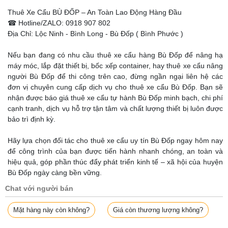
Thuê Xe Cẩu BÙ ĐỐP – An Toàn Lao Động Hàng Đầu
☎ Hotline/ZALO: 0918 907 802
Địa Chỉ: Lộc Ninh - Bình Long - Bù Đốp ( Bình Phước )
Nếu bạn đang có nhu cầu thuê xe cẩu hàng Bù Đốp để nâng hạ
máy móc, lắp đặt thiết bị, bốc xếp container, hay thuê xe cẩu nâng
người Bù Đốp để thi công trên cao, đừng ngần ngại liên hệ các
đơn vị chuyên cung cấp dịch vụ cho thuê xe cẩu Bù Đốp. Bạn sẽ
nhận được báo giá thuê xe cẩu tự hành Bù Đốp minh bạch, chi phí
cạnh tranh, dịch vụ hỗ trợ tận tâm và chất lượng thiết bị luôn được
bảo trì định kỳ.
Hãy lựa chọn đối tác cho thuê xe cẩu uy tín Bù Đốp ngay hôm nay
để công trình của bạn được tiến hành nhanh chóng, an toàn và
hiệu quả, góp phần thúc đẩy phát triển kinh tế – xã hội của huyện
Bù Đốp ngày càng bền vững.
Chat với người bán
Mặt hàng này còn không?
Giá còn thương lượng không?