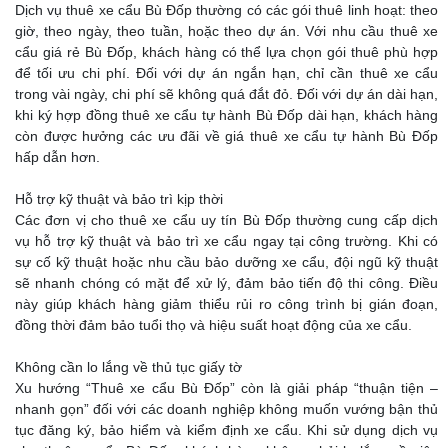
Dịch vụ thuê xe cẩu Bù Đốp thường có các gói thuê linh hoạt: theo
giờ, theo ngày, theo tuần, hoặc theo dự án. Với nhu cầu thuê xe
cẩu giá rẻ Bù Đốp, khách hàng có thể lựa chọn gói thuê phù hợp
để tối ưu chi phí. Đối với dự án ngắn hạn, chỉ cần thuê xe cẩu
trong vài ngày, chi phí sẽ không quá đắt đỏ. Đối với dự án dài hạn,
khi ký hợp đồng thuê xe cẩu tự hành Bù Đốp dài hạn, khách hàng
còn được hưởng các ưu đãi về giá thuê xe cẩu tự hành Bù Đốp
hấp dẫn hơn.
Hỗ trợ kỹ thuật và bảo trì kịp thời
Các đơn vị cho thuê xe cẩu uy tín Bù Đốp thường cung cấp dịch
vụ hỗ trợ kỹ thuật và bảo trì xe cẩu ngay tại công trường. Khi có
sự cố kỹ thuật hoặc nhu cầu bảo dưỡng xe cẩu, đội ngũ kỹ thuật
sẽ nhanh chóng có mặt để xử lý, đảm bảo tiến độ thi công. Điều
này giúp khách hàng giảm thiểu rủi ro công trình bị gián đoạn,
đồng thời đảm bảo tuổi thọ và hiệu suất hoạt động của xe cẩu.
Không cần lo lắng về thủ tục giấy tờ
Xu hướng “Thuê xe cẩu Bù Đốp” còn là giải pháp “thuận tiện –
nhanh gọn” đối với các doanh nghiệp không muốn vướng bận thủ
tục đăng ký, bảo hiểm và kiểm định xe cẩu. Khi sử dụng dịch vụ