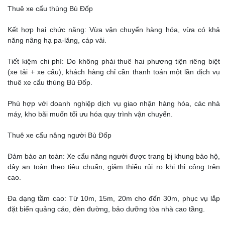
Thuê xe cẩu thùng Bù Đốp
Kết hợp hai chức năng: Vừa vận chuyển hàng hóa, vừa có khả
năng nâng hạ pa-lăng, cáp vải.
Tiết kiệm chi phí: Do không phải thuê hai phương tiện riêng biệt
(xe tải + xe cẩu), khách hàng chỉ cần thanh toán một lần dịch vụ
thuê xe cẩu thùng Bù Đốp.
Phù hợp với doanh nghiệp dịch vụ giao nhận hàng hóa, các nhà
máy, kho bãi muốn tối ưu hóa quy trình vận chuyển.
Thuê xe cẩu nâng người Bù Đốp
Đảm bảo an toàn: Xe cẩu nâng người được trang bị khung bảo hộ,
dây an toàn theo tiêu chuẩn, giảm thiểu rủi ro khi thi công trên
cao.
Đa dạng tầm cao: Từ 10m, 15m, 20m cho đến 30m, phục vụ lắp
đặt biển quảng cáo, đèn đường, bảo dưỡng tòa nhà cao tầng.